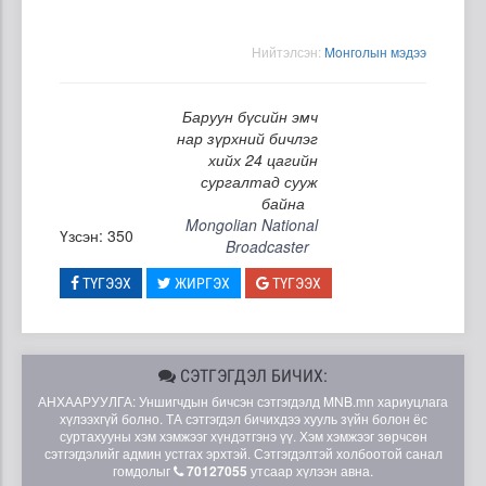
Нийтэлсэн:
Moнголын мэдээ
Баруун бүсийн эмч
нар зүрхний бичлэг
хийх 24 цагийн
сургалтад сууж
байна
Mongolian National
Үзсэн: 350
Broadcaster
ТҮГЭЭХ
ЖИРГЭХ
ТҮГЭЭХ
СЭТГЭГДЭЛ БИЧИХ:
АНХААРУУЛГА: Уншигчдын бичсэн сэтгэгдэлд MNB.mn хариуцлага
хүлээхгүй болно. ТА сэтгэгдэл бичихдээ хууль зүйн болон ёс
суртахууны хэм хэмжээг хүндэтгэнэ үү. Хэм хэмжээг зөрчсөн
сэтгэгдэлийг админ устгах эрхтэй. Сэтгэгдэлтэй холбоотой санал
гомдолыг
70127055
утсаар хүлээн авна.