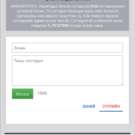
АНХААРУУЛГА: Уншигчдын бичсэн сэтгэгдэлд MNB.mn хариуцлага
хүлээхгүй болно. ТА сэтгэгдэл бичихдээ хууль зүйн болон ёс
суртахууны хэм хэмжээг хүндэтгэнэ үү. Хэм хэмжээг зөрчсөн
сэтгэгдэлийг админ устгах эрхтэй. Сэтгэгдэлтэй холбоотой санал
гомдолыг
70127055
утсаар хүлээн авна.
1000
Илгээх
ЭХНИЙ
СҮҮЛИЙН