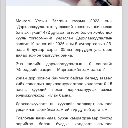
Монгол Улсын Засгийн газрын 2023 оны
“Дархлаажуулалтын үндэсний товлолыг шинэчлэн
батлах тухай” 472 дугаар тогтоол болон холбогдох
хууль тогтоомжийг үндэслэн Дархлаажуулалтын
ээлжит 10 хоног-ийг 2026 оны 5 дугаар сарын 25-
наас 6 дугаар сарын 05-ны өдрүүдэд улс орон
даяар зохион байгуулж байна.
Энэ жилийн дархлаажуулалтын 10 хоногийг
“Өнөөдрийн вакцин – Маргаашийн хамгаалалт”
уриан дор зохион байгуулж байгаа бөгөөд заавал
хийх товлолын дархлаажуулалтаас хоцорсон 0-15
насны хүүхдийг нөхөн дархлаажуулах ажлыг
эрчимжүүлэхэд чиглэж байна.
Дархлаажуулалт нь хүүхдийг халдварт өвчнөөс
урьдчилан сэргийлэх хамгийн үр дүнтэй арга юм.
Товлолын вакциндаа бүрэн хамрагдсанаар хүүхэд
өөрийгөө болон бусдыг халдварт өвчнөөс