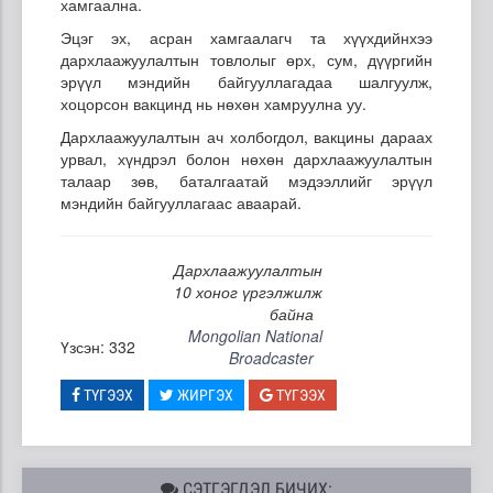
хамгаална.
Эцэг эх, асран хамгаалагч та хүүхдийнхээ
дархлаажуулалтын товлолыг өрх, сум, дүүргийн
эрүүл мэндийн байгууллагадаа шалгуулж,
хоцорсон вакцинд нь нөхөн хамруулна уу.
Дархлаажуулалтын ач холбогдол, вакцины дараах
урвал, хүндрэл болон нөхөн дархлаажуулалтын
талаар зөв, баталгаатай мэдээллийг эрүүл
мэндийн байгууллагаас аваарай.
Дархлаажуулалтын
10 хоног үргэлжилж
байна
Mongolian National
Үзсэн: 332
Broadcaster
ТҮГЭЭХ
ЖИРГЭХ
ТҮГЭЭХ
СЭТГЭГДЭЛ БИЧИХ: