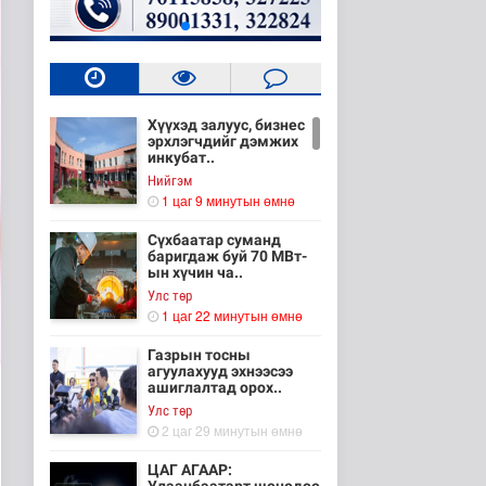
Хүүхэд залуус, бизнес
эрхлэгчдийг дэмжих
инкубат..
Нийгэм
1 цаг 9 минутын өмнө
Сүхбаатар суманд
баригдаж буй 70 МВт-
ын хүчин ча..
Улс төр
1 цаг 22 минутын өмнө
Газрын тосны
агуулахууд эхнээсээ
ашиглалтад орох..
Улс төр
2 цаг 29 минутын өмнө
ЦАГ АГААР: