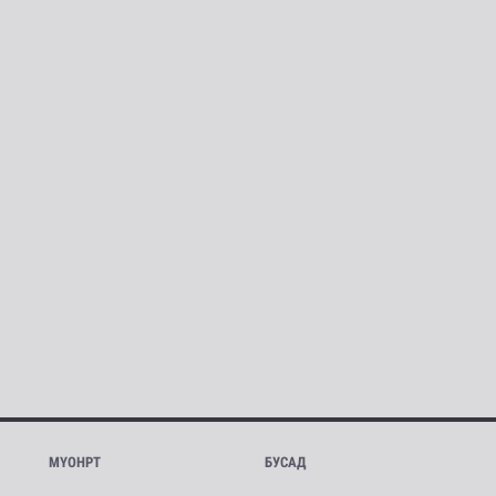
МҮОНРТ
БУСАД