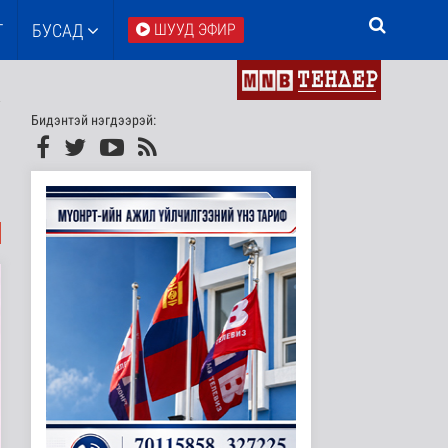
Т
БУСАД
ШУУД ЭФИР
Бидэнтэй нэгдээрэй: