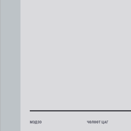
МЭДЭЭ
ЧӨЛӨӨТ ЦАГ