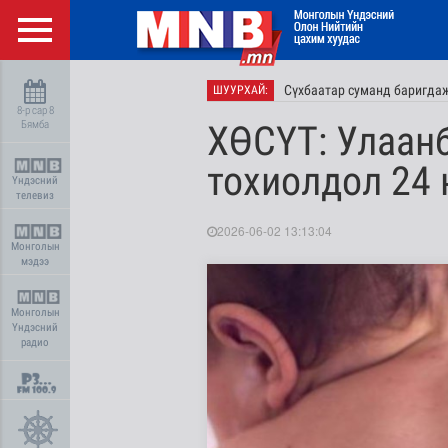
Сүхбаатар суманд баригдаж
ШУУРХАЙ:
8-р сар 8
Бямба
ХӨСҮТ: Улаанб
тохиолдол 24
Үндэсний
телевиз
2026-06-02 13:13:04
Монголын
мэдээ
Монголын
Үндэсний
радио