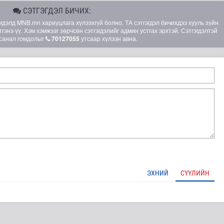
СЭТГЭГДЭЛ БИЧИХ:
элд MNB.mn хариуцлага хүлээхгүй болно. ТА сэтгэгдэл бичихдээ хууль зүйн
гэнэ үү. Хэм хэмжээг зөрчсөн сэтгэгдэлийг админ устгах эрхтэй. Сэтгэгдэлтэй
санал гомдолыг
70127055
утсаар хүлээн авна.
чинд суралцах нөхцөлийг бүрдүүлэх хүрээнд ДЭМБ-тай х..
ЭХНИЙ
СҮҮЛИЙН