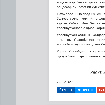
мэдээллээр Улаанбурхан өвч
байдлаар эмнэлэгт 80 хүн хэвт
Тухайлбал, нийслэлд 69 хүн, 
бүлгээр өвчлөл хамгийн өндөр
хүрсэн байна. Мөн 0-4 насн
Улаанбурханаар өвджээ. Харин
Улаанбурхан өвчин нь халдвар
өвчин юм. Улаанбурхан өвчний
мэндийн төвдөө очин цахим бү
ЦАГ АГААР: Улаанбаатарт 
Хэрвээ Улаанбурханы эсрэг в
бусдыг Улаанбурхан өвчнөөс х
ХӨСҮТ: У
Үзсэн: 322
ТҮГЭЭХ
ЖИРГЭХ
Т