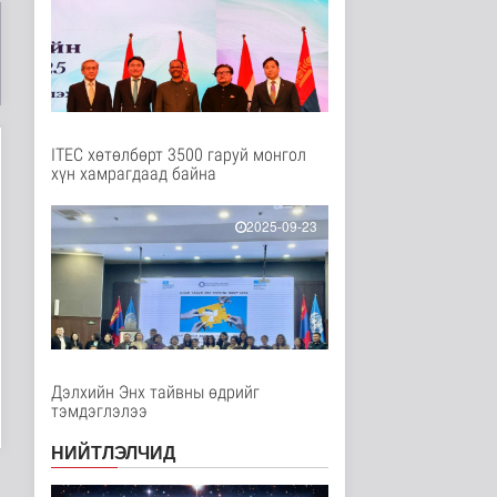
Нийгэм
6 цаг 45 минутын өмнө
Ерөнхий сайд БНХАУ-
аас сар бүр 12-15
мянган тонн..
Улс төр
6 цаг 51 минутын өмнө
ITEC хөтөлбөрт 3500 гаруй монгол
хүн хамрагдаад байна
Газар чөлөөлөлт, нөхөн
олговрын асуудлыг
хуулийн..
2025-09-23
Нийгэм
6 цаг 54 минутын өмнө
Бамбай хоншоорт
могойд хатгуулахаас
сэрэмжлээрэй
Эрүүл мэнд
8 цаг 1 минутын өмнө
Дэлхийн Энх тайвны өдрийг
тэмдэглэлээ
Ц.Идэрбат: Мал
эмнэлгийн салбарын
НИЙТЛЭЛЧИД
өрсөлдөх чадва..
Нийгэм