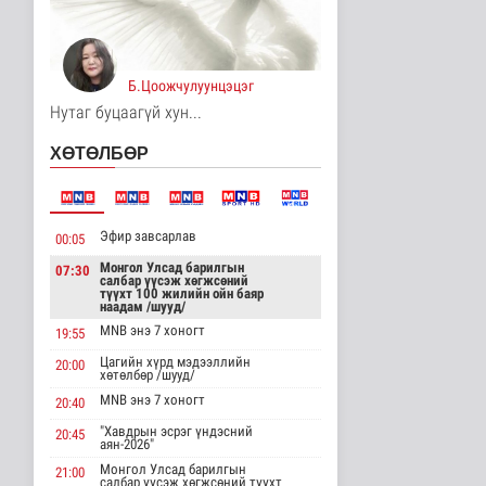
Явуулын төрийн
үйлчилгээгээр иргэд
жолооны болон..
9 цагийн өмнө
Нийгэм
Б.Цоожчулуунцэцэг
Нутаг буцаагүй хун...
"Нүүдэлчдийн зан үйл,
баатарлаг тууль" эрдэм
ХӨТӨЛБӨР
шин..
Танин мэдэхүй
9 цаг 11 минутын өмнө
Эфир завсарлав
00:05
МҮОНРТ-ийн Үндэсний
зөвлөлийн даргаар
Монгол Улсад барилгын
07:30
Н.Монсор д..
салбар үүсэж хөгжсөний
түүхт 100 жилийн ойн баяр
Нийгэм
наадам /шууд/
9 цаг 15 минутын өмнө
MNB энэ 7 хоногт
19:55
АНУ полисиликон
Цагийн хүрд мэдээллийн
20:00
хөтөлбөр /шууд/
бүтээгдэхүүнд 15
хувийн тариф но..
MNB энэ 7 хоногт
20:40
Дэлхийд
"Хавдрын эсрэг үндэсний
9 цаг 20 минутын өмнө
20:45
аян-2026"
Монгол Улсад барилгын
21:00
Торгоны замын цуваа
салбар үүсэж хөгжсөний түүхт