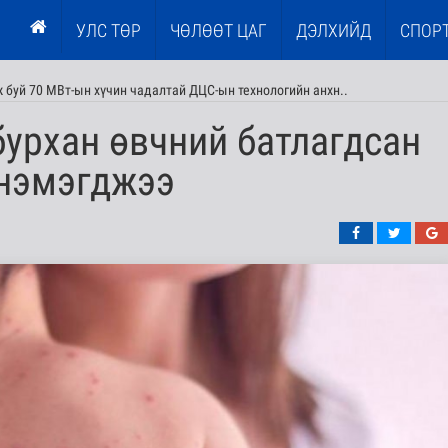
УЛС ТӨР
ЧӨЛӨӨТ ЦАГ
ДЭЛХИЙД
СПОР
 буй 70 МВт-ын хүчин чадалтай ДЦС-ын технологийн анхн..
урхан өвчний батлагдсан
 нэмэгджээ