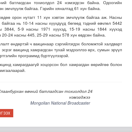
ний батлагдсан тохиолдол 24 нэмэгдсэн байна. Одоогийн
эн эмчлүүлж байгаа. Гэрийн хяналтад 61 хүн байна.
хөдөө орон нутагт 11 хүн хэвтэн эмчлүүлж байгаа аж. Насны
 байгаа нь 10-14 насны хүүхдүүд бөгөөд тэдний өвчлөл 5442
ы 3844, 5-9 насны 1971 хүүхэд, 15-19 насны 1844 хүүхэд
 20-24 насны 445, 25-29 насны 578 хүн өвдсөн байна.
лалт өндөртэй ч вакцинаар сэргийлэгдэх боломжтой халдварт
 эсрэг вакцинд хамрагдсан тухай мэдээллээ өрх, сумын эрүүл
ртгэлийн программд бүртгүүлээрэй.
шөнөдөө 21 хэм дулаан
акцинд хамрагдаагүй хоцорсон бол хамрагдан өөрийгөө болон
амгаалаарай.
лаанбурхан өвчний батлагдсан тохиолдол 24
нэмэгджээ
Mongolian National Broadcaster
ҮГЭЭХ