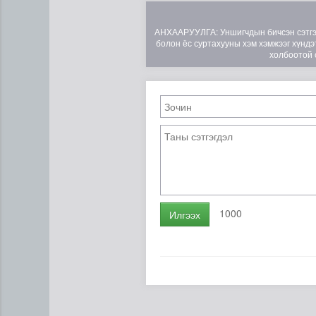
АНХААРУУЛГА: Уншигчдын бичсэн сэтгэгд
болон ёс суртахууны хэм хэмжээг хүндэт
холбоотой 
Хүүхдийн эрүүл, аюулгүй ор
1000
Илгээх