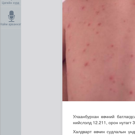
Цагийн хүрд
Найм арваннэг
Газрын тосны агуулахууд э
Улаанбурхан өвчний батлагдс
нийслэлд 12.211, орон нутагт 
Халдварт өвчин судлалын үнд