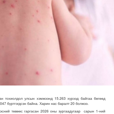
хнээсээ ашиглалтад ороход бэлэн болжээ
ан тохиолдол улсын хэмжээнд 15.263 хүрээд байгаа бөгөөд
3047 бүртгэгдсэн байна. Харин нас баралт 20 болжээ.
эсний төвөөс гаргасан 2026 оны зургаадугаар сарын 1-ний