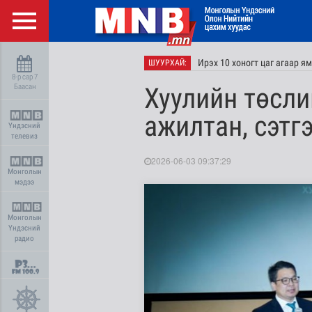
Ирэх 10 хоногт цаг агаар я
ШУУРХАЙ:
8-р сар 7
Баасан
Хуулийн төсли
ажилтан, сэтг
Үндэсний
телевиз
2026-06-03 09:37:29
Монголын
мэдээ
Монголын
Үндэсний
радио