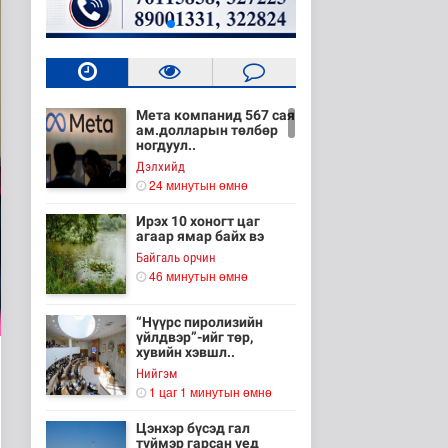
Мета компанид 567 сая
ам.долларын төлбөр
ногдуул..
Дэлхийд
24 минутын өмнө
Ирэх 10 хоногт цаг
агаар ямар байх вэ
Байгаль орчин
46 минутын өмнө
“Нүүрс пиролизийн
үйлдвэр”-ийг төр,
хувийн хэвшл..
Нийгэм
1 цаг 1 минутын өмнө
Цэнхэр бүсэд гал
түймэр гарсан үед