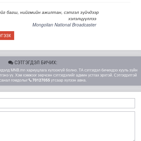
йг багш, нийгмийн ажилтан, сэтгэл зүйчдээр
хэлэлцүүллээ
Mongolian National Broadcaster
ҮГЭЭХ
СЭТГЭГДЭЛ БИЧИХ:
элд MNB.mn хариуцлага хүлээхгүй болно. ТА сэтгэгдэл бичихдээ хууль зүйн
гэнэ үү. Хэм хэмжээг зөрчсөн сэтгэгдэлийг админ устгах эрхтэй. Сэтгэгдэлтэй
санал гомдолыг
70127055
утсаар хүлээн авна.