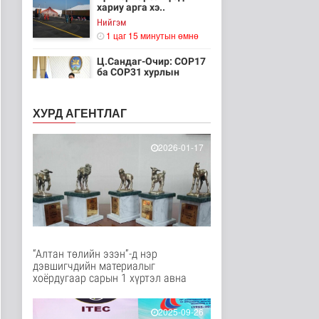
хариу арга хэ..
Нийгэм
1 цаг 15 минутын өмнө
Ц.Сандаг-Очир: COP17
ба COP31 хурлын
уялдаа нь Р..
Байгаль орчин
ХУРД АГЕНТЛАГ
1 цаг 20 минутын өмнө
Хийлдэг завь, гудас,
2026-01-17
хөвөгч тоглоом биш
Эрүүл мэнд
2 цаг 36 минутын өмнө
Нийслэлийн цэцэрлэгт
хамрагдах I шатны
бүртгэл э..
Нийгэм
“Алтан төлийн эзэн”-д нэр
2 цаг 47 минутын өмнө
дэвшигчдийн материалыг
хоёрдугаар сарын 1 хүртэл авна
Долоодугаар сард
709.503 зөрчил
бүртгэгджээ
2025-09-26