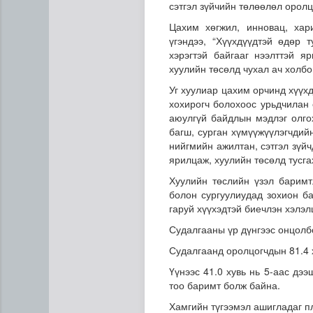
сэтгэл зүйчийн төлөөлөл оролц
Цахим хөгжил, инновац, хар
үгэндээ, “Хүүхдүүдтэй өдөр
хэрэгтэй байгааг нээлттэй я
хуулийн төсөлд чухал ач холбо
Уг хуулиар цахим орчинд хүүхд
хохирогч болохоос урьдчилан 
аюулгүй байдлын мэдлэг олго
багш, сурган хүмүүжүүлэгчдий
Цэнхэр бүсэд гал түймэр га
нийгмийн ажилтан, сэтгэл зүй
ярилцаж, хуулийн төсөлд тусга
Хуулийн төслийн үзэл баримт
болон сургуулиудад зохион ба
гаруй хүүхэдтэй биечлэн хэлэлц
Судалгааны үр дүнгээс онцолб
Судалгаанд оролцогчдын 81.4 х
Үүнээс 41.0 хувь нь 5-аас дэ
тоо баримт болж байна.
Хамгийн түгээмэл ашигладаг п