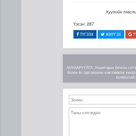
Хуулийн төсли
Үзсэн: 287
ТҮГЭЭХ
ЖИРГЭХ
Т
АНХААРУУЛГА: Уншигчдын бичсэн сэтгэгд
болон ёс суртахууны хэм хэмжээг хүндэт
холбоотой 