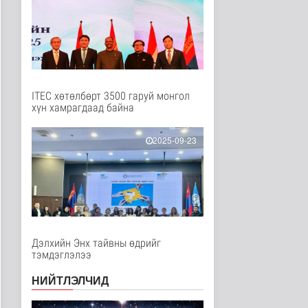
Нийгэм
2 цаг 55 минутын өмнө
Мал угаалгын ажил
үргэлжилж байна
Нийгэм
2 цаг 57 минутын өмнө
ITEC хөтөлбөрт 3500 гаруй монгол
хүн хамрагдаад байна
Хогноос эрчим хүч
үйлдвэрлэх үйлдвэр 34
МВт-ын х..
2025-09-23
Нийгэм
2 цаг 15 минутын өмнө
Монелийн гудамжны
авто замыг өнөөдрөөс
хааж, зас..
Нийгэм
2 цаг 20 минутын өмнө
Дэлхийн Энх тайвны өдрийг
тэмдэглэлээ
Орон сууцны залиланд
3613 иргэн өртөж, 118
тэрбу..
НИЙТЛЭЛЧИД
Улс төр
3 цаг 36 минутын өмнө