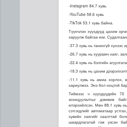
-Instagram 84.7 хувь
-YouTube 58.6 хувь
-TikTok 53.1 хувь байна.
Түүнчлэн хүүхдүүд цахим орчи
харуулж байгаа юм. Судалгаан
-37.3 хувь нь танихгүй хүнээс 
-26.7 хувь нь хуурамч хаяг, за
-22.4 хувь нь бэлгийн агуулгат
Ц.Сандаг-Очир: COP17 ба C
-18.3 хувь нь цахим дээрэлхэл
-11.1 хувь нь амиа хорлох, 
хариулжээ. Энэ бол ноцтой ба
Тиймээс ч хүүхдүүдийн 70
зохицуулалтыг дэмжиж бай
илэрхийлсэн. Мөн 88.1 хувь нь
сэтгэгдлийг автоматаар устга
хувийн хаягийг хаалттай бол
шаардлагатай гэж үзсэн ба