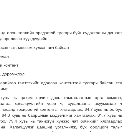
нд олон төрлийн эрсдэлтэй тулгарч буйг судалгааны дүгнэлт
д оролцсон хүүхдүүдийн
ирсэн чат, мессеж хүлээн авч байсан
лилан
ай контент
OP31 хурлын уялдаа нь Риогийн гурван конвенцын нэгдсэ..
т, доромжлол
өөрийгөө гэмтээхийг өдөөсөн контенттой тулгарч байсан гэж
римт.
 хувь нь цахим орчин дахь хамгаалалтын арга хэмжээ,
гаагаа хэлэлцүүлгийн үеэр ч, судалгааны асуумжаар ч
 насанд тохироогүй контентыг хязгаарлах, 84.7 хувь нь ёс бус
х, 84.3 хувь нь байршлын мэдээллийг хамгаалах, 81.7 хувь нь
гох, 79.4 хувь нь танихгүй хүнээс чат бичихийг хязгаарлах
йна. Хэлэлцүүлэг цаашид үргэлжилж, бүх оролцогч талыг