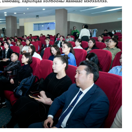
, инновац, харилцаа холбооны яамнаас мэдээллээ.