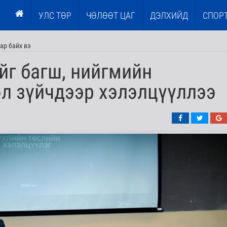
УЛС ТӨР
ЧӨЛӨӨТ ЦАГ
ДЭЛХИЙД
СПОР
мар байх вэ
йг багш, нийгмийн
эл зүйчдээр хэлэлцүүллээ