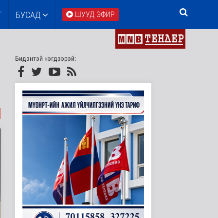
Т
БУСАД
ШУУД ЭФИР
Бидэнтэй нэгдээрэй: