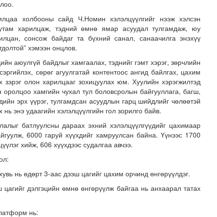
лоо.
илцаа холбооны сайд Ч.Номин хэлэлцүүлгийг нээж хэлсэн
 тутам харилцаж, тэдний өмнө ямар асуудал тулгамдаж, юу
рилцан, сонсож байдаг та бүхний санал, санаачилга энэхүү
гдолтой” хэмээн онцлов.
ийн аюулгүй байдлыг хамгаалах, тэднийг гэмт хэрэг, зөрчлийн
сэргийлэх, сөрөг агуулгатай контентоос ангид байлгах, цахим
х зэрэг олон харилцааг зохицуулах юм. Хуулийн хэрэгжилтэд
н оролцоо хамгийн чухал тул боловсролын байгууллага, багш,
рсан үед хариу арга хэмжээний дадлага сургуулийг зох..
чдийн эрх үүрэг, тулгамдсан асуудлын гарц шийдлийг чөлөөтэй
х нь энэ удаагийн хэлэлцүүлгийн гол зорилго байв.
лалыг батлуулсны дараах эхний хэлэлцүүлгүүдийг цахимаар
йгуулж, 6000 гаруй хүүхдийг хамруулсан байна. Үүнээс 1700
үүлэг хийж, 606 хүүхдээс судалгаа авчээ.
ол:
увь нь өдөрт 3-аас дээш цагийг цахим орчинд өнгөрүүлдэг.
эш цагийг дэлгэцийн өмнө өнгөрүүлж байгаа нь анхаарал татах
латформ нь: