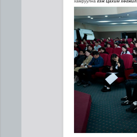
хамруулна
гэж Цахим хөгжил