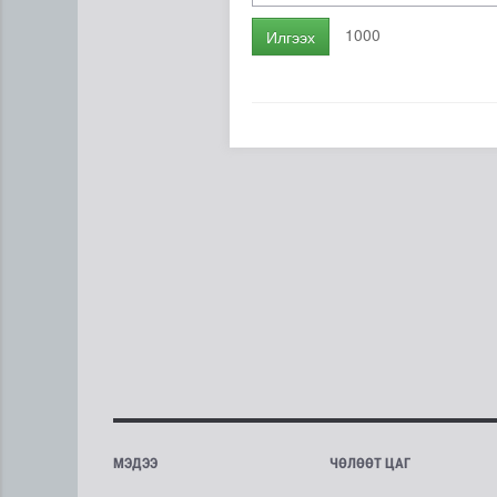
1000
Илгээх
МЭДЭЭ
ЧӨЛӨӨТ ЦАГ