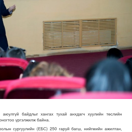
-ийг төр, хувийн хэвшлийн түншлэлээр хэрэгжүүлэх тог..
 аюулгүй байдлыг хангах тухай анхдагч хуулийн төслийн
оногтоо үргэлжилж байна.
ролын сургуулийн (ЕБС) 250 гаруй багш, нийгмийн ажилтан,