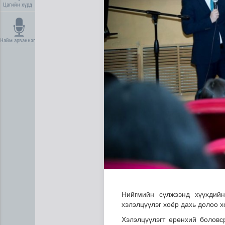
Цагийн хүрд
Найм арваннэг
“Нүүрс пиролизийн үйлдвэр”
Нийгмийн сүлжээнд хүүхдийн
хэлэлцүүлэг хоёр дахь долоо х
Хэлэлцүүлэгт ерөнхий боловс