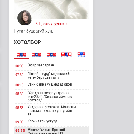
Манай улс Польш
улстай хөдөө аж ахуйн
салбарт өр..
Улс төр
3 цаг 12 минутын өмнө
Б.Цоожчулуунцэцэг
Нутаг буцаагүй хун...
Одон орны судлаачид
нарны гадаргын
ХӨТӨЛБӨР
хамгийн өндөр..
Дэлхийд
3 цаг 15 минутын өмнө
Боловсролын сайд
Эфир завсарлав
00:00
Л.Энх-Амгалан
"Pearson" компани..
“Цагийн хүрд” мэдээллийн
07:30
хөтөлбөр /давталт/
Улс төр
Сайн байна уу Дундад орон
3 цаг 19 минутын өмнө
08:10
"Хавдрын эсрэг үндэсний
08:30
Б.Сэмжидмаа:
аян-2026" /Хөвсгөл аймгаас
бэлтгэв/
Зөвшөөрлийн шинжтэй
103 бүртгэлээс ..
Үндэсний бахархал: Мянганы
08:55
цаанаас олдсон хүннүгийн
Нийгэм
өв...
4 цаг 38 минутын өмнө
Хөгжилтэй үсгүүд
09:00
Төмөр замчдын
Монгол Улсын Ерөнхий
09:55
мэргэжлийн өдөрт
Сайдын ивээл дор ITF