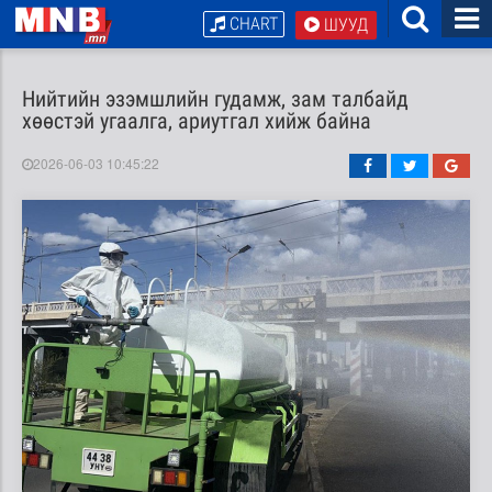
CHART
ШУУД
Нийтийн эзэмшлийн гудамж, зам талбайд
хөөстэй угаалга, ариутгал хийж байна
2026-06-03 10:45:22