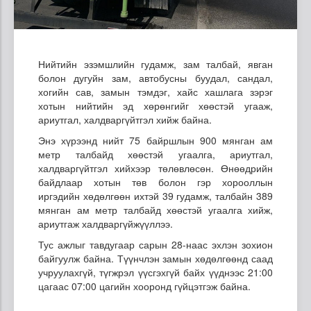
Нийтийн эзэмшлийн гудамж, зам талбай, явган
болон дугуйн зам, автобусны буудал, сандал,
хогийн сав, замын тэмдэг, хайс хашлага зэрэг
хотын нийтийн эд хөрөнгийг хөөстэй угааж,
ариутгал, халдваргүйтгэл хийж байна.
Энэ хүрээнд нийт 75 байршлын 900 мянган ам
метр талбайд хөөстэй угаалга, ариутгал,
халдваргүйтгэл хийхээр төлөвлөсөн. Өнөөдрийн
байдлаар хотын төв болон гэр хорооллын
иргэдийн хөдөлгөөн ихтэй 39 гудамж, талбайн 389
мянган ам метр талбайд хөөстэй угаалга хийж,
ариутгаж халдваргүйжүүллээ.
Тус ажлыг тавдугаар сарын 28-наас эхлэн зохион
байгуулж байна. Түүнчлэн замын хөдөлгөөнд саад
учруулахгүй, түгжрэл үүсгэхгүй байх үүднээс 21:00
цагаас 07:00 цагийн хооронд гүйцэтгэж байна.