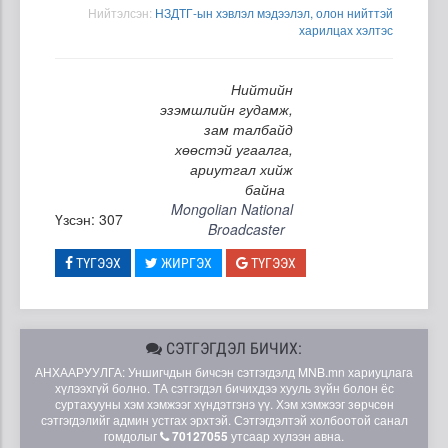
Нийтэлсэн:
НЗДТГ-ын хэвлэл мэдээлэл, олон нийттэй
харилцах хэлтэс
Нийтийн
эзэмшлийн гудамж,
зам талбайд
хөөстэй угаалга,
ариутгал хийж
байна
Mongolian National
Үзсэн: 307
Broadcaster
ТҮГЭЭХ
ЖИРГЭХ
ТҮГЭЭХ
СЭТГЭГДЭЛ БИЧИХ:
АНХААРУУЛГА: Уншигчдын бичсэн сэтгэгдэлд MNB.mn хариуцлага
хүлээхгүй болно. ТА сэтгэгдэл бичихдээ хууль зүйн болон ёс
суртахууны хэм хэмжээг хүндэтгэнэ үү. Хэм хэмжээг зөрчсөн
сэтгэгдэлийг админ устгах эрхтэй. Сэтгэгдэлтэй холбоотой санал
гомдолыг
70127055
утсаар хүлээн авна.