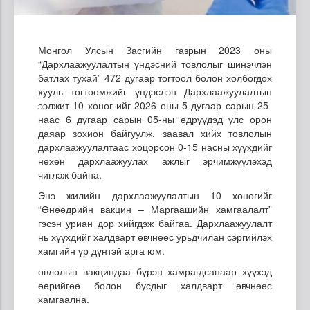
Монгол Улсын Засгийн газрын 2023 оны
“Дархлаажуулалтын үндэсний товлолыг шинэчлэн
батлах тухай” 472 дугаар тогтоол болон холбогдох
хууль тогтоомжийг үндэслэн Дархлаажуулалтын
ээлжит 10 хоног-ийг 2026 оны 5 дугаар сарын 25-
наас 6 дугаар сарын 05-ны өдрүүдэд улс орон
даяар зохион байгуулж, заавал хийх товлолын
дархлаажуулалтаас хоцорсон 0-15 насны хүүхдийг
нөхөн дархлаажуулах ажлыг эрчимжүүлэхэд
чиглэж байна.
Энэ жилийн дархлаажуулалтын 10 хоногийг
“Өнөөдрийн вакцин – Маргаашийн хамгаалалт”
гэсэн уриан дор хийгдэж байгаа. Дархлаажуулалт
нь хүүхдийг халдварт өвчнөөс урьдчилан сэргийлэх
хамгийн үр дүнтэй арга юм.
овлолын вакциндаа бүрэн хамрагдсанаар хүүхэд
өөрийгөө болон бусдыг халдварт өвчнөөс
хамгаална.