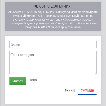
СЭТГЭГДЭЛ БИЧИХ:
АНХААРУУЛГА: Уншигчдын бичсэн сэтгэгдэлд MNB.mn хариуцлага
хүлээхгүй болно. ТА сэтгэгдэл бичихдээ хууль зүйн болон ёс
суртахууны хэм хэмжээг хүндэтгэнэ үү. Хэм хэмжээг зөрчсөн
сэтгэгдэлийг админ устгах эрхтэй. Сэтгэгдэлтэй холбоотой санал
гомдолыг
70127055
утсаар хүлээн авна.
1000
Илгээх
ЭХНИЙ
СҮҮЛИЙН