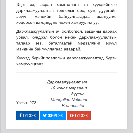
Эцэг эх, асран хамгаалагч та хүүхдийнхээ
дархлаажуулалтын товлолыг өрх, сум, дүүргийн
эрүүл мэндийн байгууллагадаа шалгуулж,
хоцорсон вакцинд нь нөхөн хамруулна уу.
Дархлаажуулалтын ач холбогдол, вакцины дараах
урвал, хүндрэл болон нөхөн дархлаажуулалтын
талаар зөв, баталгаатай мэдээллийг эрүүл
мэндийн байгууллагаас аваарай.
Хүүхэд бүрийг товлолын дархлаажуулалтад бүрэн
хамруулцгаая.
Дархлаажуулалтын
10 хоног маргааш
дуусна
Mongolian National
Үзсэн: 273
Broadcaster
ТҮГЭЭХ
ЖИРГЭХ
ТҮГЭЭХ