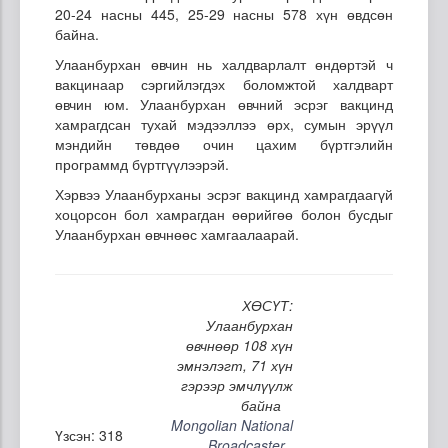
20-24 насны 445, 25-29 насны 578 хүн өвдсөн
байна.
Улаанбурхан өвчин нь халдварлалт өндөртэй ч
вакцинаар сэргийлэгдэх боломжтой халдварт
өвчин юм. Улаанбурхан өвчний эсрэг вакцинд
хамрагдсан тухай мэдээллээ өрх, сумын эрүүл
мэндийн төвдөө очин цахим бүртгэлийн
программд бүртгүүлээрэй.
Хэрвээ Улаанбурханы эсрэг вакцинд хамрагдаагүй
хоцорсон бол хамрагдан өөрийгөө болон бусдыг
Улаанбурхан өвчнөөс хамгаалаарай.
ХӨСҮТ:
Улаанбурхан
өвчнөөр 108 хүн
эмнэлэгт, 71 хүн
гэрээр эмчлүүлж
байна
Mongolian National
Үзсэн: 318
Broadcaster