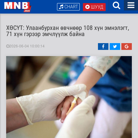
CHART
ШУУД
ХӨСҮТ: Улаанбурхан өвчнөөр 108 хүн эмнэлэгт,
71 хүн гэрээр эмчлүүлж байна
2026-06-04 10:00:14