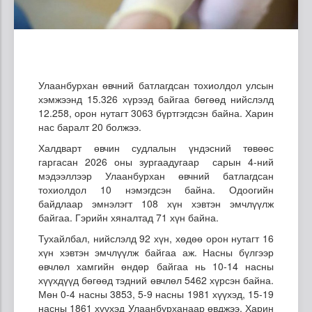
Улаанбурхан өвчний батлагдсан тохиолдол улсын
хэмжээнд 15.326 хүрээд байгаа бөгөөд нийслэлд
12.258, орон нутагт 3063 бүртгэгдсэн байна. Харин
нас баралт 20 болжээ.
Халдварт өвчин судлалын үндэсний төвөөс
гаргасан 2026 оны зургаадугаар сарын 4-ний
мэдээллээр Улаанбурхан өвчний батлагдсан
тохиолдол 10 нэмэгдсэн байна. Одоогийн
байдлаар эмнэлэгт 108 хүн хэвтэн эмчлүүлж
байгаа. Гэрийн хяналтад 71 хүн байна.
Тухайлбал, нийслэлд 92 хүн, хөдөө орон нутагт 16
хүн хэвтэн эмчлүүлж байгаа аж. Насны бүлгээр
өвчлөл хамгийн өндөр байгаа нь 10-14 насны
хүүхдүүд бөгөөд тэдний өвчлөл 5462 хүрсэн байна.
Мөн 0-4 насны 3853, 5-9 насны 1981 хүүхэд, 15-19
насны 1861 хүүхэд Улаанбурханаар өвджээ. Харин