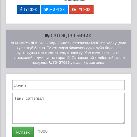
ТҮГЭЭХ
ЖИРГЭХ
ТҮГЭЭХ
СЭТГЭГДЭЛ БИЧИХ:
АНХААРУУЛГА: Уншигчдын бичсэн сэтгэгдэлд MNB.mn хариуцлага
хүлээхгүй болно. ТА сэтгэгдэл бичихдээ хууль зүйн болон ёс
суртахууны хэм хэмжээг хүндэтгэнэ үү. Хэм хэмжээг зөрчсөн
сэтгэгдэлийг админ устгах эрхтэй. Сэтгэгдэлтэй холбоотой санал
гомдолыг
70127055
утсаар хүлээн авна.
1000
Илгээх