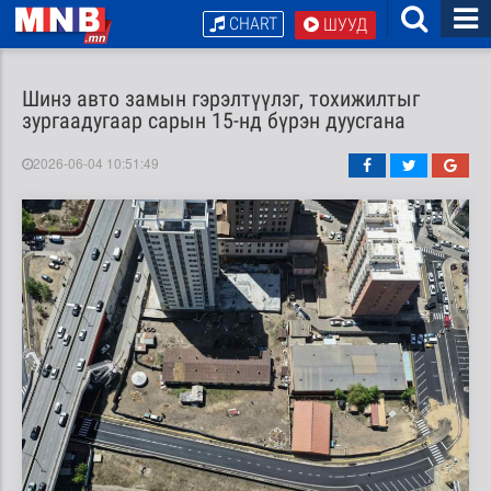
CHART
ШУУД
Шинэ авто замын гэрэлтүүлэг, тохижилтыг
зургаадугаар сарын 15-нд бүрэн дуусгана
2026-06-04 10:51:49