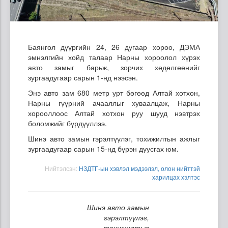
Баянгол дүүргийн 24, 26 дугаар хороо, ДЭМА
эмнэлгийн хойд талаар Нарны хороолол хүрэх
авто замыг барьж, зорчих хөдөлгөөнийг
зургаадугаар сарын 1-нд нээсэн.
Энэ авто зам 680 метр урт бөгөөд Алтай хотхон,
Нарны гүүрний ачааллыг хуваалцаж, Нарны
хорооллоос Алтай хотхон руу шууд нэвтрэх
боломжийг бүрдүүллээ.
Шинэ авто замын гэрэлтүүлэг, тохижилтын ажлыг
зургаадугаар сарын 15-нд бүрэн дуусгах юм.
Нийтэлсэн:
НЗДТГ-ын хэвлэл мэдээлэл, олон нийттэй
харилцах хэлтэс
Шинэ авто замын
гэрэлтүүлэг,
тохижилтыг