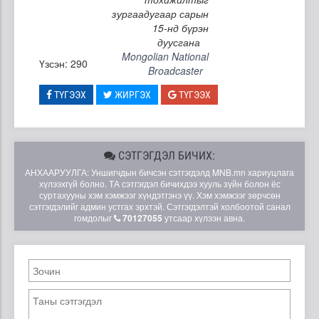
зургаадугаар сарын
15-нд бүрэн
дуусгана
Mongolian National
Үзсэн: 290
Broadcaster
ТҮГЭЭХ
ЖИРГЭХ
ТҮГЭЭХ
СЭТГЭГДЭЛ БИЧИХ:
АНХААРУУЛГА: Уншигчдын бичсэн сэтгэгдэлд MNB.mn хариуцлага
хүлээхгүй болно. ТА сэтгэгдэл бичихдээ хууль зүйн болон ёс
суртахууны хэм хэмжээг хүндэтгэнэ үү. Хэм хэмжээг зөрчсөн
сэтгэгдэлийг админ устгах эрхтэй. Сэтгэгдэлтэй холбоотой санал
гомдолыг
70127055
утсаар хүлээн авна.