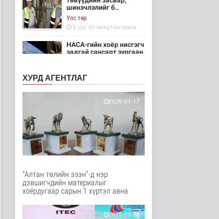
төвүүдийн засвар,
шинэчлэлийг б..
Улс төр
9 цаг 40 минутын өмнө
НАСА-гийн хоёр нисгэгч
задгай сансарт зургаан
ца..
Танин мэдэхүй
ХУРД АГЕНТЛАГ
9 цаг 55 минутын өмнө
Эртний ойг
2026-01-17
хамгаалахын тулд
Канадын иргэд мод бэ..
Дэлхийд
9 цаг 1 минутын өмнө
ЦАГ АГААР:
Улаанбаатарт шөнөдөө
18 хэм дулаан
“Алтан төлийн эзэн”-д нэр
Байгаль орчин
дэвшигчдийн материалыг
9 цаг 21 минутын өмнө
хоёрдугаар сарын 1 хүртэл авна
Кибер халдлага,
зөрчлийг E-Mongolia
2025-09-26
системээр да..