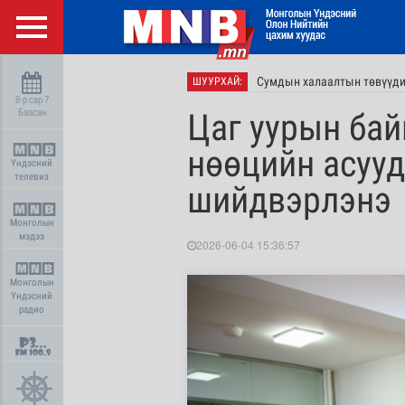
Сумдын халаалтын төвүүдий
ШУУРХАЙ:
8-р сар 7
Баасан
Цаг уурын бай
нөөцийн асууд
Үндэсний
телевиз
шийдвэрлэнэ
Монголын
мэдээ
2026-06-04 15:36:57
Монголын
Үндэсний
радио