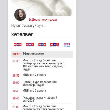
10 цаг 6 минутын өмнө
Хирошимад иргэд
Японы зэвсгийн
экспортын бодлогы..
Б.Цоожчулуунцэцэг
Дэлхийд
Нутаг буцаагүй хун...
10 цаг 18 минутын өмнө
ХӨТӨЛБӨР
Трамп Ирантай
тохиролцоонд хүрэх
шинэ гарц эрэлх..
Дэлхийд
Эфир завсарлав
10 цаг 27 минутын өмнө
00:05
Монгол Улсад барилгын
07:30
Европ даяар хэт халалт
салбар үүсэж хөгжсөний түүхт
100 жилийн ойн баяр наадам /
эрчимжиж байна
шууд/
Дэлхийд
MNB энэ 7 хоногт
19:55
11 цаг 35 минутын өмнө
Цагийн хүрд мэдээллийн
20:00
хөтөлбөр /шууд/
Голууд үертэй байна
MNB энэ 7 хоногт
20:40
Байгаль орчин
11 цаг 53 минутын өмнө
"Хавдрын эсрэг үндэсний
20:45
аян-2026"
Монгол Улсад барилгын
21:00
салбар үүсэж хөгжсөний түүхт