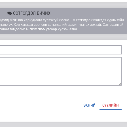
СЭТГЭГДЭЛ БИЧИХ:
элд MNB.mn хариуцлага хүлээхгүй болно. ТА сэтгэгдэл бичихдээ хууль зүйн
гэнэ үү. Хэм хэмжээг зөрчсөн сэтгэгдэлийг админ устгах эрхтэй. Сэтгэгдэлтэй
санал гомдолыг
70127055
утсаар хүлээн авна.
ЭХНИЙ
СҮҮЛИЙН