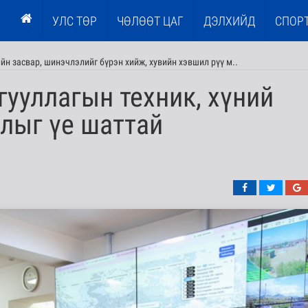
УЛС ТӨР
ЧӨЛӨӨТ ЦАГ
ДЭЛХИЙД
СПОР
н засвар, шинэчлэлийг бүрэн хийж, хувийн хэвшил рүү м..
гууллагын техник, хүний
лыг үе шаттай