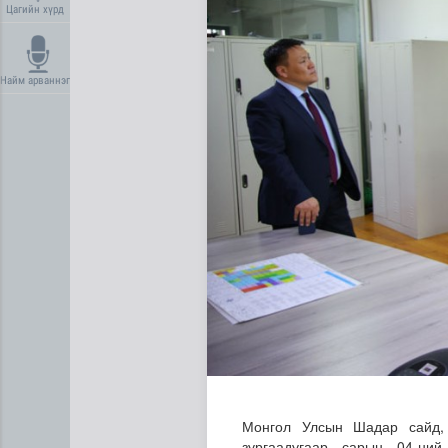
Цагийн хүрд
Найм арваннэг
Эртний ойг хамгаалахын ту
Монгол Улсын Шадар сайд,
зургаадугаар сарын 04-ни