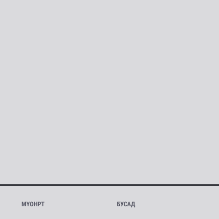
МҮОНРТ
БУСАД