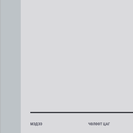
МЭДЭЭ
ЧӨЛӨӨТ ЦАГ