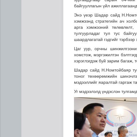
байгууллагын үйл ажиллагаанд
Энэ үеэр Шадар сайд Н.Номто
хэмжээнд стратегийн ач холб
арга хэмжээний төлөвлөлт,
тулгуурладаг тул тус байгу
шаардлагатай гэдгийг тэрбээр 
Цаг уур, орчны шинжилгээни
хомстож, мэргэжилтэн бэлтгэг
хэрэглэгдэж буй зарим багаж, 
Шадар сайд Н.Номтойбаяр тус
тоног төхөөрөмжийн шинэчл
мэдээллийг яаралтай гаргаж т
Уг мэдээлэлд үндэслэн тулгам