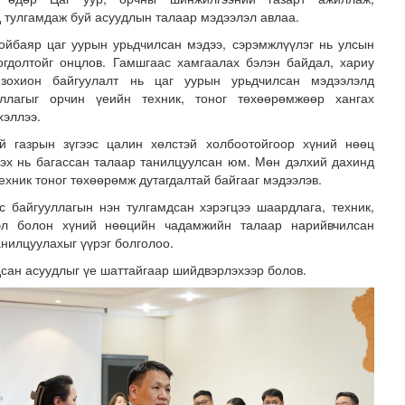
 тулгамдаж буй асуудлын талаар мэдээлэл авлаа.
йбаяр цаг уурын урьдчилсан мэдээ, сэрэмжлүүлэг нь улсын
огдолтойг онцлов. Гамшгаас хамгаалах бэлэн байдал, хариу
 зохион байгуулалт нь цаг уурын урьдчилсан мэдээлэлд
уллагыг орчин үеийн техник, тоног төхөөрөмжөөр хангах
хэллээ.
й газрын зүгээс цалин хөлстэй холбоотойгоор хүний нөөц
дэх нь багассан талаар танилцуулсан юм. Мөн дэлхий дахинд
техник тоног төхөөрөмж дутагдалтай байгааг мэдээлэв.
 байгууллагын нэн тулгамдсан хэрэгцээ шаардлага, техник,
эл болон хүний нөөцийн чадамжийн талаар нарийвчилсан
анилцуулахыг үүрэг болголоо.
дсан асуудлыг үе шаттайгаар шийдвэрлэхээр болов.