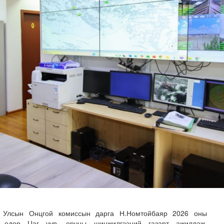
лд Канадын иргэд мод бэлтгэгчдийн замыг хааж байна
 Улсын Онцгой комиссын дарга Н.Номтойбаяр 2026 оны
й өдөр Цаг уур, орчны шинжилгээний газарт ажиллаж,