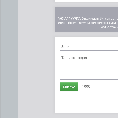
АНХААРУУЛГА: Уншигчдын бичсэн сэтгэгд
болон ёс суртахууны хэм хэмжээг хүндэт
холбоотой 
1000
Илгээх