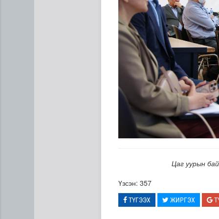
Цаг уурын бай
Үзсэн: 357
ТҮГЭЭХ
ЖИРГЭХ
Т