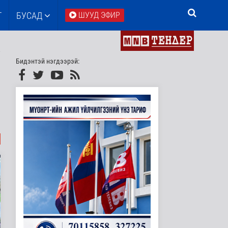
Т
БУСАД
ШУУД ЭФИР
Бидэнтэй нэгдээрэй: