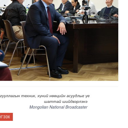
гууллагын техник, хүний нөөцийн асуудлыг үе
шаттай шийдвэрлэнэ
Mongolian National Broadcaster
ҮГЭЭХ