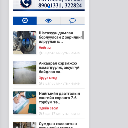
Шатахуун дамлан
борлуулсан 2 зөрчлийг
илрүүлэн ш..
Нийгэм
8 цаг 45 минутын өмнө
Анхаарал сэрэмжээ
нэмэгдүүлж, аюулгүй
байдлаа ха..
Эрүүл мэнд
8 цаг 55 минутын өмнө
Нийгмийн даатгалын
сангийн хөрөнгө 7.6
тэрбум тө..
Эдийн засаг
8 цаг 17 минутын өмнө
Сумдын халаалтын