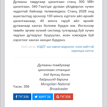
Дулааны тавдугаар цахилгаан станц 300 МВт
цахилгаан, 340 Гкал/цаг дулаан үйлдвэрлэх хүчин
чадалтай байхаар төлөвлөгджээ. Станц 2028 онд
ашиглалтад орсноор 100 мянга хүртэлх айл өрхийг
цахилгаанаар, 40 мянга гаруй айл өрхийг
дулаанаар хангах боломж бүрдэх юм. Ингэснээр
төвийн эрчим хүчний системд тулгараад буй хүчин
чадлын дутагдлыг бууруулах, өсөн нэмэгдэж буй
хэрэглээг хангах нөхцөл бүрдэнэ.
Нийтэлсэн:
НЗДТГ-ын хэвлэл мэдээлэл, олон нийттэй
харилцах хэлтэс
Дулааны тавдугаар
цахилгаан станцыг
дэд бүтэц бэлэн
байршилд барина
Mongolian National
Үзсэн: 356
Broadcaster
ТҮГЭЭХ
ЖИРГЭХ
ТҮГЭЭХ