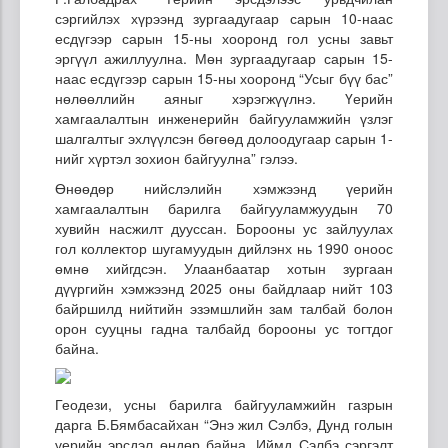
сэргийлэх хүрээнд зургаадугаар сарын 10-наас
есдүгээр сарын 15-ны хооронд гол усны завьт
эргүүл ажиллуулна. Мөн зургаадугаар сарын 15-
наас есдүгээр сарын 15-ны хооронд “Усыг бүү бас”
нөлөөллийн аяныг хэрэгжүүлнэ. Үерийн
хамгаалалтын инженерийн байгууламжийн үзлэг
шалгалтыг эхлүүлсэн бөгөөд долоодугаар сарын 1-
нийг хүртэл зохион байгуулна” гэлээ.
Өнөөдөр нийслэлийн хэмжээнд үерийн
хамгаалалтын барилга байгууламжуудын 70
хувийн насжилт дууссан. Борооны ус зайлуулах
гол коллектор шугамуудын дийлэнх нь 1990 оноос
өмнө хийгдсэн. Улаанбаатар хотын зургаан
дүүргийн хэмжээнд 2025 оны байдлаар нийт 103
байршилд нийтийн эзэмшлийн зам талбай болон
орон сууцны гадна талбайд борооны ус тогтдог
байна.
Геодези, усны барилга байгууламжийн газрын
дарга Б.Бямбасайхан “Энэ жил Сэлбэ, Дунд голын
үерийн эрсдэл өндөр байна. Иймд Сэлбэ сэргэлт