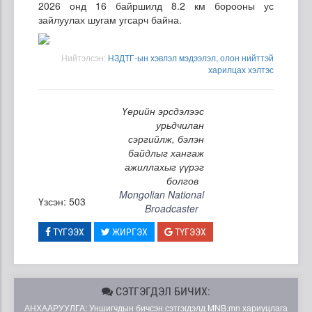
2026 онд 16 байршилд 8.2 км борооны ус
зайлуулах шугам угсарч байна.
Нийтэлсэн:
НЗДТГ-ын хэвлэл мэдээлэл, олон нийттэй
харилцах хэлтэс
Үерийн эрсдэлээс
урьдчилан
сэргийлж, бэлэн
байдлыг хангаж
ажиллахыг үүрэг
болгов
Mongolian National
Үзсэн: 503
Broadcaster
ТҮГЭЭХ
ЖИРГЭХ
ТҮГЭЭХ
СЭТГЭГДЭЛ БИЧИХ:
АНХААРУУЛГА: Уншигчдын бичсэн сэтгэгдэлд MNB.mn хариуцлага