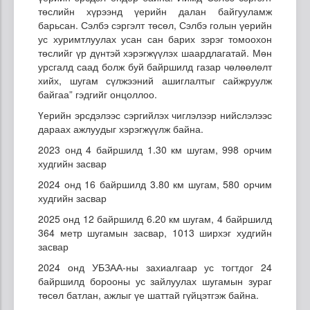
төслийн хүрээнд үерийн далан байгууламж
барьсан. Сэлбэ сэргэлт төсөл, Сэлбэ голын үерийн
ус хуримтлуулах усан сан барих зэрэг томоохон
төслийг үр дүнтэй хэрэгжүүлэх шаардлагатай. Мөн
урсгалд саад болж буй байршилд газар чөлөөлөлт
хийх, шугам сүлжээний ашиглалтыг сайжруулж
байгаа” гэдгийг онцоллоо.
Үерийн эрсдэлээс сэргийлэх чиглэлээр нийслэлээс
дараах ажлуудыг хэрэгжүүлж байна.
2023 онд 4 байршилд 1.30 км шугам, 998 орчим
худгийн засвар
2024 онд 16 байршилд 3.80 км шугам, 580 орчим
худгийн засвар
2025 онд 12 байршилд 6.20 км шугам, 4 байршилд
364 метр шугамын засвар, 1013 ширхэг худгийн
засвар
2024 онд УБЗАА-ны захиалгаар ус тогтдог 24
байршилд борооны ус зайлуулах шугамын зураг
төсөл батлан, ажлыг үе шаттай гүйцэтгэж байна.