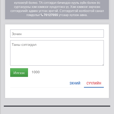
хүлээхгүй болно. ТА сэтгэгдэл бичихдээ хууль зүйн болон ёс
суртахууны хэм хэмжээг хүндэтгэнэ үү. Хэм хэмжээг зөрчсөн
сэтгэгдэлийг админ устгах эрхтэй. Сэтгэгдэлтэй холбоотой санал
гомдолыг
70127055
утсаар хүлээн авна.
1000
Илгээх
ЭХНИЙ
СҮҮЛИЙН