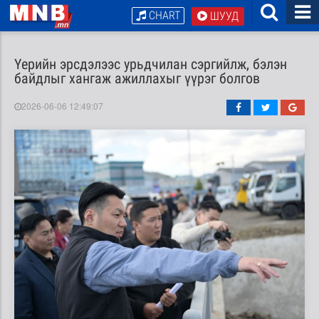
CHART
ШУУД
Үерийн эрсдэлээс урьдчилан сэргийлж, бэлэн
байдлыг хангаж ажиллахыг үүрэг болгов
2026-06-06 12:49:07