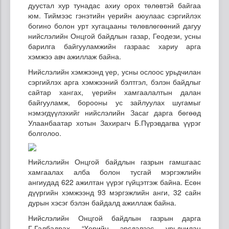
дуустал хур тунадас ахиу орох төлөвтэй байгаа
юм. Тиймээс гэнэтийн үерийн аюулаас сэргийлэх
богино болон урт хугацааны төлөвлөгөөний дагуу
нийслэлийн Онцгой байдлын газар, Геодези, усны
барилга байгууламжийн газраас хариу арга
хэмжээ авч ажиллаж байна.
Нийслэлийн хэмжээнд үер, усны ослоос урьдчилан
сэргийлэх арга хэмжээний бэлтгэл, бэлэн байдлыг
сайтар хангах, үерийн хамгаалалтын далан
байгууламж, борооны ус зайлуулах шугамыг
нэмэгдүүлэхийг нийслэлийн Засаг дарга бөгөөд
Улаанбаатар хотын Захирагч Б.Пүрэвдагва үүрэг
болголоо.
Нийслэлийн Онцгой байдлын газрын гамшгаас
хамгаалах алба болон тусгай мэргэжлийн
ангиудад 622 ажилтан үүрэг гүйцэтгэж байна. Есөн
дүүргийн хэмжээнд 93 мэргэжлийн анги, 32 сайн
дурын хэсэг бэлэн байдалд ажиллаж байна.
Нийслэлийн Онцгой байдлын газрын дарга
Г.Галбадрах “Үерийн эрсдэлээс урьдчилан