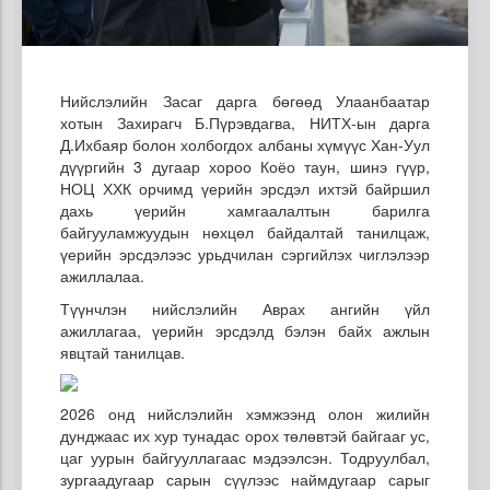
Нийслэлийн Засаг дарга бөгөөд Улаанбаатар
хотын Захирагч Б.Пүрэвдагва, НИТХ-ын дарга
Д.Ихбаяр болон холбогдох албаны хүмүүс Хан-Уул
дүүргийн 3 дугаар хороо Коёо таун, шинэ гүүр,
НОЦ ХХК орчимд үерийн эрсдэл ихтэй байршил
дахь үерийн хамгаалалтын барилга
байгууламжуудын нөхцөл байдалтай танилцаж,
үерийн эрсдэлээс урьдчилан сэргийлэх чиглэлээр
ажиллалаа.
Түүнчлэн нийслэлийн Аврах ангийн үйл
ажиллагаа, үерийн эрсдэлд бэлэн байх ажлын
явцтай танилцав.
2026 онд нийслэлийн хэмжээнд олон жилийн
дунджаас их хур тунадас орох төлөвтэй байгааг ус,
цаг уурын байгууллагаас мэдээлсэн. Тодруулбал,
зургаадугаар сарын сүүлээс наймдугаар сарыг