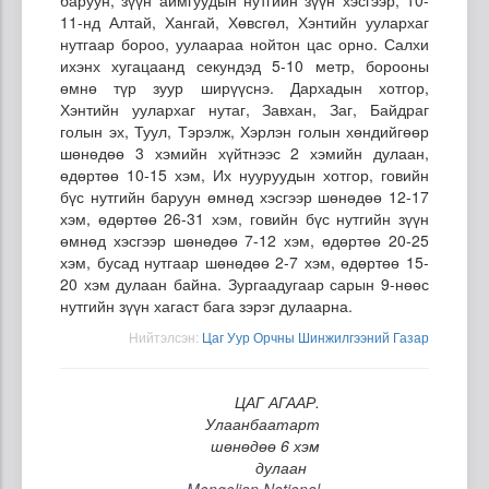
11-нд Алтай, Хангай, Хөвсгөл, Хэнтийн уулархаг
нутгаар бороо, уулаараа нойтон цас орно. Салхи
ихэнх хугацаанд секундэд 5-10 метр, борооны
өмнө түр зуур ширүүснэ. Дархадын хотгор,
Хэнтийн уулархаг нутаг, Завхан, Заг, Байдраг
голын эх, Туул, Тэрэлж, Хэрлэн голын хөндийгөөр
шөнөдөө 3 хэмийн хүйтнээс 2 хэмийн дулаан,
өдөртөө 10-15 хэм, Их нууруудын хотгор, говийн
бүс нутгийн баруун өмнөд хэсгээр шөнөдөө 12-17
хэм, өдөртөө 26-31 хэм, говийн бүс нутгийн зүүн
өмнөд хэсгээр шөнөдөө 7-12 хэм, өдөртөө 20-25
хэм, бусад нутгаар шөнөдөө 2-7 хэм, өдөртөө 15-
20 хэм дулаан байна. Зургаадугаар сарын 9-нөөс
нутгийн зүүн хагаст бага зэрэг дулаарна.
Нийтэлсэн:
Цаг Уур Орчны Шинжилгээний Газар
ЦАГ АГААР.
Улаанбаатарт
шөнөдөө 6 хэм
дулаан
Mongolian National