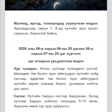
Малчид, иргэд, тээвэрчдэд зориулсан мэдээ:
Зургаадугаар сарын 7, 8-нд нутгийн зүүн хагаст
сэрүүхэн, бороотой байна.
2026 оны 06-р сарын 06-ны 20 цагаас 06-р
сарын 07-ны 20 цаг хүртэлх
цаг агаарын урьдчилсан мэдээ
Хур тунадас:
Ихэнх нутгаар солигдмол үүлтэй.
Шөнөдөө төв болон зүүн аймгуудын нутгийн хойд
хэсгээр, өдөртөө төв болон зүүн аймгуудын
нутгийн зарим газраар бороо, уулаараа нойтон
цас орно.
Салхи:
Нутгийн баруун хэсгээр баруунаас, бусад
нутгаар баруун хойноос секундэд 5-10 метр,
борооны өмнө түр зуур ширүүснэ.