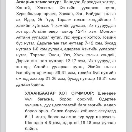
Агаарын температур:
Шөнөдөө Дархадын хотгор,
Хангай, Хөвсгөл, Хэнтийн уулархаг нутаг,
Хүрэнбэлчир орчим, Завхан, Заг, Байдраг голын
эх, Идэр, Эг, Үүр, Тэрэлж голын хөндийгөөр 4
хэмийн хүйтнээс 1 хэмийн дулаан, Их нууруудын
хотгор, Алтайн өвөр говиор 12-17 хэм, Монгол-
Алтайн уулархаг нутаг, Увс нуурын хотгор, говийн
бүс нутаг, Дарьгангын тал нутгаар 7-12 хэм, бусад
нутгаар 1-6 хэм дулаан, өдөртөө Хэнтийн уулархаг
нутаг, Тэрэлж, Онон, Улз, Халх голын хөндий,
Дарьгангын тал нутгаар 12-17 хэм, Их нууруудын
хотгор, Алтайн уулархаг нутаг, Эхийн голын
Баянбүрд орчмоор 26-31 хэм, говийн бүс нутгийн
өмнөд хэсгээр 21-26 хэм, бусад нутгаар 16-21 хэм
дулаан байна.
УЛААНБААТАР ХОТ ОРЧМООР:
Шөнөдөө
үүл багасна, бороо орохгүй. Өдөртөө
үүлшинэ, дуу цахилгаатай бага зэргийн аадар
бороо орно. Салхи баруун хойноос секундэд
6-11 метр, борооны өмнө түр зуур ширүүснэ.
Шөнөдөө 4-6 хэм, өдөртөө 16-18 хэм дулаан
байна.