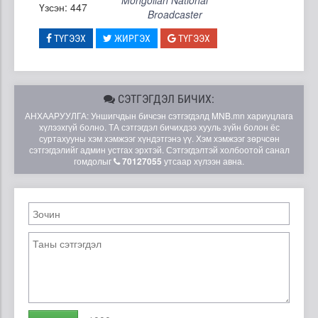
Үзсэн: 447
Broadcaster
ТҮГЭЭХ
ЖИРГЭХ
ТҮГЭЭХ
СЭТГЭГДЭЛ БИЧИХ:
АНХААРУУЛГА: Уншигчдын бичсэн сэтгэгдэлд MNB.mn хариуцлага
хүлээхгүй болно. ТА сэтгэгдэл бичихдээ хууль зүйн болон ёс
суртахууны хэм хэмжээг хүндэтгэнэ үү. Хэм хэмжээг зөрчсөн
сэтгэгдэлийг админ устгах эрхтэй. Сэтгэгдэлтэй холбоотой санал
гомдолыг
70127055
утсаар хүлээн авна.