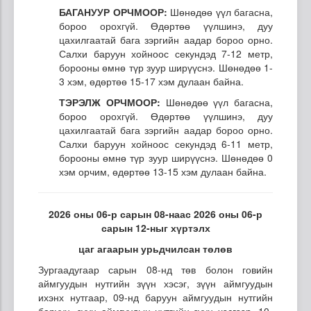
БАГАНУУР ОРЧМООР:
Шөнөдөө үүл багасна,
бороо орохгүй. Өдөртөө үүлшинэ, дуу
цахилгаатай бага зэргийн аадар бороо орно.
Салхи баруун хойноос секундэд 7-12 метр,
борооны өмнө түр зуур ширүүснэ. Шөнөдөө 1-
3 хэм, өдөртөө 15-17 хэм дулаан байна.
ТЭРЭЛЖ ОРЧМООР:
Шөнөдөө үүл багасна,
бороо орохгүй. Өдөртөө үүлшинэ, дуу
цахилгаатай бага зэргийн аадар бороо орно.
Салхи баруун хойноос секундэд 6-11 метр,
борооны өмнө түр зуур ширүүснэ. Шөнөдөө 0
хэм орчим, өдөртөө 13-15 хэм дулаан байна.
2026 оны 06-р сарын 08-наас 2026 оны 06-р
сарын 12-ныг хүртэлх
цаг агаарын урьдчилсан төлөв
Зургаадугаар сарын 08-нд төв болон говийн
аймгуудын нутгийн зүүн хэсэг, зүүн аймгуудын
ихэнх нутгаар, 09-нд баруун аймгуудын нутгийн
баруун, зүүн аймгуудын нутгийн зүүн хэсгээр, 10-