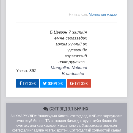
Нийтэлсэн:
Moнголын мэдээ
Б.Цэвээн 7 жилийн
өмнө сэргээгдэх
эрчим хүчний эх
үүсвэрийг
хэрэглээнд
нэвтрүүлжээ
Mongolian National
Үзсэн: 392
Broadcaster
ТҮГЭЭХ
ЖИРГЭХ
ТҮГЭЭХ
СЭТГЭГДЭЛ БИЧИХ:
АНХААРУУЛГА: Уншигчдын бичсэн сэтгэгдэлд MNB.mn хариуцлага
хүлээхгүй болно. ТА сэтгэгдэл бичихдээ хууль зүйн болон ёс
суртахууны хэм хэмжээг хүндэтгэнэ үү. Хэм хэмжээг зөрчсөн
сэтгэгдэлийг админ устгах эрхтэй. Сэтгэгдэлтэй холбоотой санал