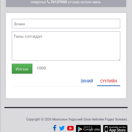
гомдолыг
70127055
утсаар хүлээн авна.
1000
Илгээх
ЭХНИЙ
СҮҮЛИЙН
Copyright © 2026 Монголын Үндэсний Олон Нийтийн Радио Телевиз.