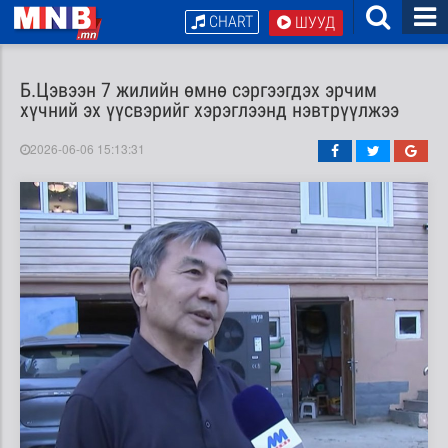
CHART
ШУУД
Б.Цэвээн 7 жилийн өмнө сэргээгдэх эрчим
хүчний эх үүсвэрийг хэрэглээнд нэвтрүүлжээ
2026-06-06 15:13:31