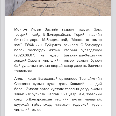
Монгол Улсын Засгийн газрын гишүүн, Зам,
тээврийн сайд Б.Дэлгэрсайхан, Төрийн нарийн
бичгийн дарга М.Баярмагнай, “Монголын төмөр
зам” ТӨХК-ийн Гүйцэтгэх захирал О.Батчулуун
болон холбогдох ажлын хэсгийн бүрэлдэхүүн
(2026.06.07) ны өдөр Багахангай–Хөшигийн
хөндий-Эмээлт чиглэлийн төмөр замын бүтээн
байгуулалтын ажлын явцтай газар дээр нь биечлэн
танилцлаа.
Ажлын хэсэг Багахангай өртөөнөөс Төв аймгийн
Сэргэлэн сумын нутаг дахь Хөшигийн хөндий
болон Эмээлт өртөө хүртэлх трассын дагуу ажлын
явцыг нэг бүрчлэн шалгав. Энэ үеэр Зам, тээврийн
сайд Б.Дэлгэрсайхан төслийн ажлыг чанартай,
шуурхай гүйцэтгэхэд чиглэсэн тодорхой үүрэг,
чиглэлийг өглөө.