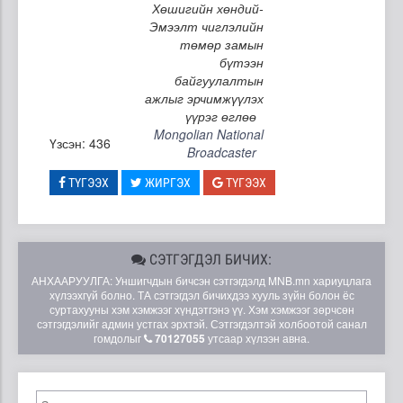
Хөшигийн хөндий-
Эмээлт чиглэлийн
төмөр замын
бүтээн
байгуулалтын
ажлыг эрчимжүүлэх
үүрэг өглөө
Mongolian National
Үзсэн: 436
Broadcaster
ТҮГЭЭХ
ЖИРГЭХ
ТҮГЭЭХ
СЭТГЭГДЭЛ БИЧИХ:
АНХААРУУЛГА: Уншигчдын бичсэн сэтгэгдэлд MNB.mn хариуцлага
хүлээхгүй болно. ТА сэтгэгдэл бичихдээ хууль зүйн болон ёс
суртахууны хэм хэмжээг хүндэтгэнэ үү. Хэм хэмжээг зөрчсөн
сэтгэгдэлийг админ устгах эрхтэй. Сэтгэгдэлтэй холбоотой санал
гомдолыг
70127055
утсаар хүлээн авна.