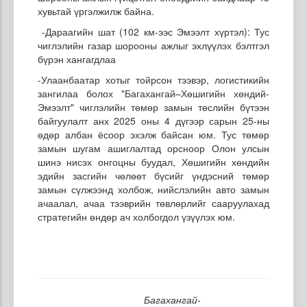
хувьтай үргэлжилж байна.
-Дараагийн шат (102 км-ээс Эмээлт хүртэл): Тус
чиглэлийн газар шорооны ажлыг эхлүүлэх бэлтгэл
бүрэн хангагдлаа
-Улаанбаатар хотыг тойрсон тээвэр, логистикийн
зангилаа болох "Багахангай–Хөшигийн хөндий-
Эмээлт" чиглэлийн төмөр замын төслийн бүтээн
байгуулалт анх 2025 оны 4 дүгээр сарын 25-ны
өдөр албан ёсоор эхэлж байсан юм. Тус төмөр
замын шугам ашиглалтад орсноор Олон улсын
шинэ нисэх онгоцны буудал, Хөшигийн хөндийн
эдийн засгийн чөлөөт бүсийг үндэсний төмөр
замын сүлжээнд холбож, нийслэлийн авто замын
ачаалал, ачаа тээврийн төвлөрлийг сааруулахад
стратегийн өндөр ач холбогдол үзүүлэх юм.
Багахангай-