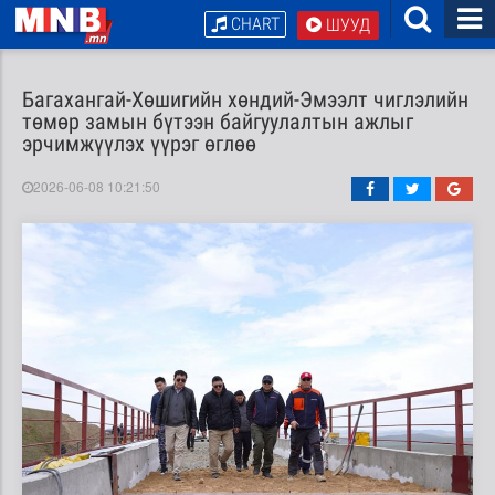
CHART
ШУУД
Багахангай-Хөшигийн хөндий-Эмээлт чиглэлийн
төмөр замын бүтээн байгуулалтын ажлыг
эрчимжүүлэх үүрэг өглөө
2026-06-08 10:21:50