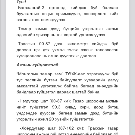
Үүнд
-Багахангай-2 өртөөнд хийгдэж буй балласт
буулгалтын явцыг эрчимжүүлж, зөөвөрлөлт хийх
вагоны тоог нэмэгдүүлэх
-Төмөр замын дээд бүтцийн угсралтын ажлыг
одоогийн эрчээр нь тогтвортой үргэлжлүүлэх
-Трассын 00-87 дахь километрт хийгдэж буй
долоон цэг дэх ухмал тэлэх ажлыг төлөвлөсөн
хугацаанаас нь өмнө дуусгахыг даалгав.
Ажлын гүйцэтгэлд
“Монголын төмөр зам” ТӨХК-аас хэрэгжүүлж буй
тус төслийн бүтээн байгуулалт хуваарийн дагуу
амжилттай үргэлжилж байгаа бөгөөд өнөөдрийн
байдлаар гүйцэтгэл дараах шаттай байна.
-Нэгдүгээр шат (00-87 км): Газар шорооны ажлын
нийт гүйцэтгэл 99.3 хувьд хүрч, доод бүтэц
үндсэндээ дууссан бөгөөд замын дээд бүтцийн
угсралтын ажил 20 хувийн гүйцэтгэлтэй
-Хоёрдугаар шат (87-102 км): Трассын газар
шорооны ажлын гүйцэтгэл өнөөдрийн байдлаар 43