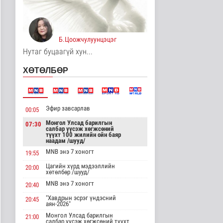
“Нүүрс-пиролизын
үйлдвэр” төслийн
чиглэл, хамтын..
Нийгэм
Б.Цоожчулуунцэцэг
4 цаг 4 минутын өмнө
Нутаг буцаагүй хун...
ЦАГ АГААР:
Улаанбаатарт өдөртөө
ХӨТӨЛБӨР
32 хэм дулаан
Байгаль орчин
4 цаг 9 минутын өмнө
Эфир завсарлав
00:05
"Цагийн хүрд"
мэдээллийн хөтөлбөр
Монгол Улсад барилгын
07:30
/2026.08.07/
салбар үүсэж хөгжсөний
түүхт 100 жилийн ойн баяр
Нийгэм
наадам /шууд/
4 цаг 15 минутын өмнө
MNB энэ 7 хоногт
19:55
Монгол Улсын Төрийн
Цагийн хүрд мэдээллийн
20:00
хөтөлбөр /шууд/
дуулал
Энтертайнмент
MNB энэ 7 хоногт
20:40
7 цаг 43 минутын өмнө
"Хавдрын эсрэг үндэсний
20:45
аян-2026"
Шатахуун дамлан
Монгол Улсад барилгын
21:00
салбар үүсэж хөгжсөний түүхт