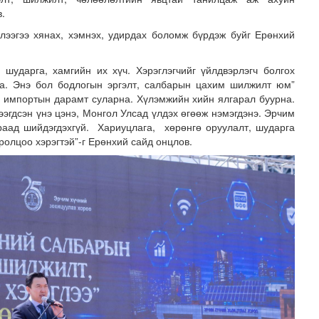
.
глээгээ хянах, хэмнэх, удирдах боломж бүрдэж буйг Ерөнхий
 шударга, хамгийн их хүч. Хэрэглэгчийг үйлдвэрлэгч болгох
а. Энэ бол бодлогын эргэлт, салбарын цахим шилжилт юм”
аг импортын дарамт суларна. Хүлэмжийн хийн ялгарал буурна.
ээгдсэн үнэ цэнэ, Монгол Улсад үлдэх өгөөж нэмэгдэнэ. Эрчим
раад шийдэгдэхгүй. Хариуцлага, хөрөнгө оруулалт, шударга
атгуулахаас сэрэмжлээрэй
ролцоо хэрэгтэй”-г Ерөнхий сайд онцлов.