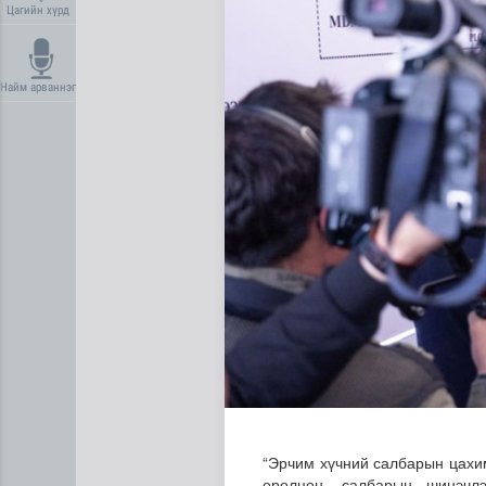
Цагийн хүрд
Найм арваннэг
Газар чөлөөлөлт, нөхөн ол
“Эрчим хүчний салбарын цахим
оролцон, салбарын шинэчл