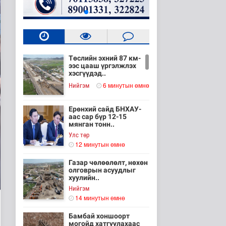
Төслийн эхний 87 км-
ээс цааш үргэлжлэх
хэсгүүдэд..
6 минутын өмнө
Нийгэм
Ерөнхий сайд БНХАУ-
аас сар бүр 12-15
мянган тонн..
Улс төр
12 минутын өмнө
Газар чөлөөлөлт, нөхөн
олговрын асуудлыг
хуулийн..
Нийгэм
14 минутын өмнө
Бамбай хоншоорт
могойд хатгуулахаас