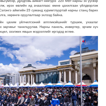
Говьсүмбэр, Дундговь аймагт нийтдээ 220 МВт нарны эх үүсвэр
улж, ирэх өвлийн ид ачааллаас өмнө цахилгаан үйлдвэрлэж
 Сэлэнгэ аймгийн 23 суманд хуримтлууртай нарны станц барих
лга, хөрөнгө оруулалтаар эхлээд байна.
ийн цахим үйлчилгээний аппликэйшнийг туршиж, ухаалаг
х зарчмыг танилцуулав. Нарны панель, инвертер, эрчим хүч
хцөл, зээлжих явцын мэдээллийг иргэдэд өглөө.