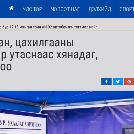
УЛС ТӨР
ЧӨЛӨӨТ ЦАГ
ДЭЛХИЙД
СПОР
 бүр 12-15 мянган тонн АИ-92 автобензин тогтмол нийл..
ан, цахилгааны
р утаснаас хянадаг,
лоо