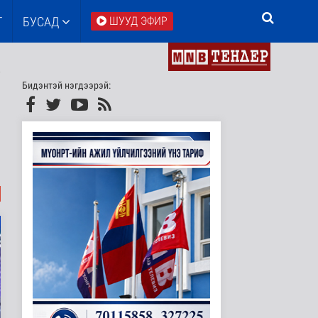
Т
БУСАД
ШУУД ЭФИР
Бидэнтэй нэгдээрэй: