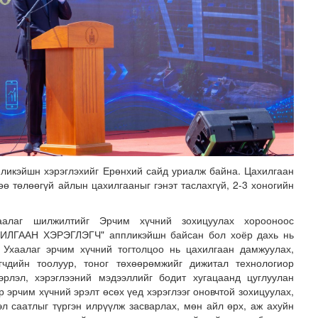
икэйшн хэрэглэхийг Ерөнхий сайд уриалж байна. Цахилгаан
салбарын өрсөлдөх чадварыг нэмэгдүүлэхийн тулд 10 чиг..
өө төлөөгүй айлын цахилгааныг гэнэт таслахгүй, 2-3 хоногийн
алаг шилжилтийг Эрчим хүчний зохицуулах хорооноос
ХИЛГААН ХЭРЭГЛЭГЧ" аппликэйшн байсан бол хоёр дахь нь
 Ухаалаг эрчим хүчний тогтолцоо нь цахилгаан дамжуулах,
эгчдийн тоолуур, тоног төхөөрөмжийг дижитал технологиор
эрлэл, хэрэглээний мэдээллийг бодит хугацаанд цуглуулан
 эрчим хүчний эрэлт өсөх үед хэрэглээг оновчтой зохицуулах,
эл саатлыг түргэн илрүүлж засварлах, мөн айл өрх, аж ахуйн