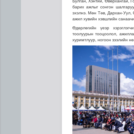
Булган, Хэнтий, Өвөрхангай, 
барих ажлыг сонгон шалгару
эхэлнэ. Мөн Төв, Дархан-Уул,
ажил хувийн хэвшлийн санаачи
Өдөрлөгийн үеэр хэрэглэгч
тоолуурын тооцоолол, ажилла
хуримтлуур, ногоон зээлийн нө