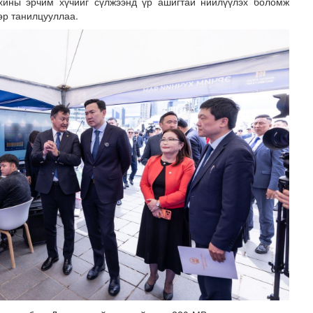
хины эрчим хүчийг сүлжээнд үр ашигтай нийлүүлэх боломж
өр танилцууллаа.