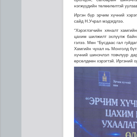
нэгжүүдийн төлөөлөлтэй уулзав
Иргэн бүр эрчим хүчний хэрэ
сайд Н.Учрал мэдэгдлээ.
“Хэрэглэгчийн хяналт хамгийн
цахим шилжилт эхлүүлж байн
гэлээ. Мөн “Бусдаас гал гуйд
Хамгийн чухал нь Монголд бүт
хүчний шинэчлэл товчлуур да
Бамбай хоншоорт могойд х
өрсөлдөөн хэрэгтэй. Иргэний о