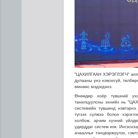
"ЦАХИЛГААН ХЭРЭГЛЭГЧ" аппл
Ц.Идэрбат: Мал эмнэлгийн 
дулааны үнэ нэмэхгүй, төлбөр
өмнөөс мэдэгдэнэ.
Өнөөдөр хоёр түвшний уха
танилцуулсны эхнийх нь "ЦА
системийн түвшинд нэвтэрнэ.
түгээх сүлжээ болон хэрэгл
холбож, эрчим хүчний үйлдв
удирддаг систем юм. Ингэснээр
ачааллыг тэнцвэржүүлэх, гэмт