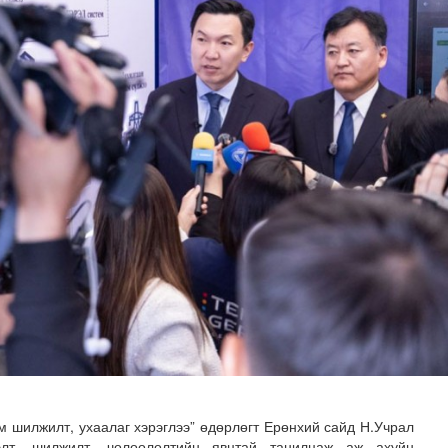
говрын асуудлыг хуулийн хүрээнд шийднэ
 шилжилт, ухаалаг хэрэглээ” өдөрлөгт Ерөнхий сайд Н.Учрал
элт, шилжилт, чөлөөлөлтийн явцтай танилцаж аж ахуйн