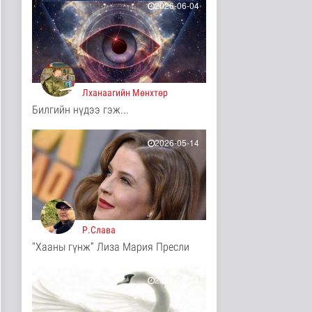
4 цаг 36 минутын өмнө
2026-06-04
АНУ полисиликон
бүтээгдэхүүнд 15
хувийн тариф но..
Дэлхийд
4 цаг 40 минутын өмнө
Лханаагийн Мөнхтөр
Торгоны замын цуваа
Билгийн нүдээ гэж...
6000 гаруй километр
зам туул..
Байгаль орчин
2026-05-14
4 цаг 44 минутын өмнө
"ДЦС-3” ТӨХК-ийн нэн
шаардлагатай
“Турбингенерат..
Улс төр
4 цаг 58 минутын өмнө
Р.Слава
"Хааны гүнж” Лиза Мария Пресли
“Цааснаас чөлөөлье”
зөвлөлдөх хэлэлцүүлэг
боллоо
2026-05-14
Улс төр
4 цаг 1 минутын өмнө