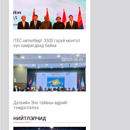
Энтертайнмент
3 цаг 2 минутын өмнө
Унгар Улс эрчим хүчээ
хэмнэх зорилгоор
хязгаарла..
Дэлхийд
3 цаг 16 минутын өмнө
ITEC хөтөлбөрт 3500 гаруй монгол
хүн хамрагдаад байна
Явуулын төрийн
үйлчилгээгээр иргэд
жолооны болон..
2025-09-23
Нийгэм
3 цаг 20 минутын өмнө
"Нүүдэлчдийн зан үйл,
баатарлаг тууль" эрдэм
шин..
Танин мэдэхүй
4 цаг 31 минутын өмнө
Дэлхийн Энх тайвны өдрийг
тэмдэглэлээ
МҮОНРТ-ийн Үндэсний
зөвлөлийн даргаар
НИЙТЛЭЛЧИД
Н.Монсор д..
Нийгэм