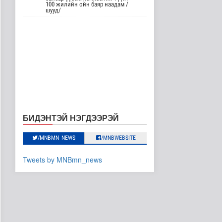
борлуулсан 2 зөрчлийг
100 жилийн ойн баяр наадам /
илрүүлэн ш..
шууд/
Нийгэм
20 цаг 21 минутын өмнө
Анхаарал сэрэмжээ
нэмэгдүүлж, аюулгүй
байдлаа ха..
Эрүүл мэнд
21 цаг 31 минутын өмнө
Нийгмийн даатгалын
сангийн хөрөнгө 7.6
тэрбум тө..
БИДЭНТЭЙ НЭГДЭЭРЭЙ
Эдийн засаг
21 цаг 53 минутын өмнө
/MNBMN_NEWS
/MNBWEBSITE
Сумдын халаалтын
төвүүдийн засвар,
Tweets by MNBmn_news
шинэчлэлийг б..
Улс төр
21 цаг 15 минутын өмнө
НАСА-гийн хоёр нисгэгч
задгай сансарт зургаан
ца..