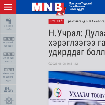
Ерөнхий сайд БНХАУ-аас сар
ШУУРХАЙ:
8-р сар 8
Бямба
Н.Учрал: Дула
хэрэглээгээ га
Үндэсний
телевиз
удирддаг бол
Монголын
мэдээ
2026-06-08 16:51:12
Монголын
Үндэсний
радио