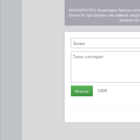
АНХААРУУЛГА: Уншигчдын бичсэн сэтгэгд
болон ёс суртахууны хэм хэмжээг хүндэт
холбоотой 
ЦАГ АГААР: Улаанбаатарт 
1000
Илгээх