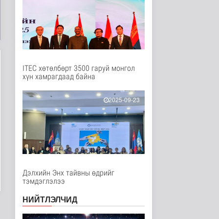
Нийгэм
8 цаг 17 минутын өмнө
Төслийн эхний 87 км-
ээс цааш үргэлжлэх
хэсгүүдэд..
Нийгэм
8 цаг 28 минутын өмнө
ITEC хөтөлбөрт 3500 гаруй монгол
хүн хамрагдаад байна
Ерөнхий сайд БНХАУ-
аас сар бүр 12-15
мянган тонн..
2025-09-23
Улс төр
9 цаг 34 минутын өмнө
Газар чөлөөлөлт, нөхөн
олговрын асуудлыг
хуулийн..
Нийгэм
9 цаг 36 минутын өмнө
Дэлхийн Энх тайвны өдрийг
тэмдэглэлээ
Бамбай хоншоорт
могойд хатгуулахаас
НИЙТЛЭЛЧИД
сэрэмжлээрэй
Эрүүл мэнд