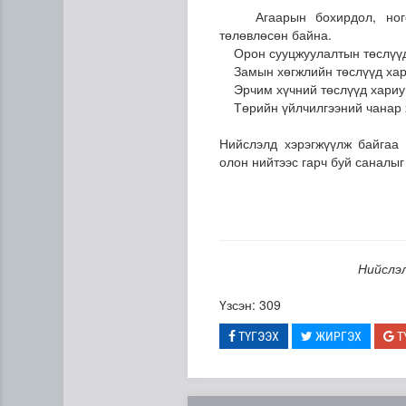
Агаарын бохирдол, ногоон
төлөвлөсөн байна.
Орон сууцжуулалтын төслүүд 
Замын хөгжлийн төслүүд хар
Эрчим хүчний төслүүд хариуц
Төрийн үйлчилгээний чанар х
Нийслэлд хэрэгжүүлж байгаа т
олон нийтээс гарч буй саналыг
Газрын тосны агуулахууд э
Нийслэл
Үзсэн: 309
ТҮГЭЭХ
ЖИРГЭХ
Т