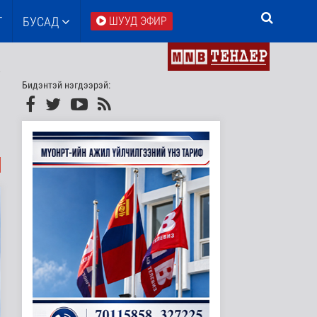
Т
БУСАД
ШУУД ЭФИР
Бидэнтэй нэгдээрэй: