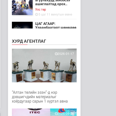
агуулахууд эхнээсээ
ашиглалтад орох..
Улс төр
5 цаг 11 минутын өмнө
ЦАГ АГААР:
Улаанбаатарт шөнөдөө
21 хэм дулаан
Байгаль орчин
ХУРД АГЕНТЛАГ
6 цаг 6 минутын өмнө
Хүүхдийн эрүүл,
2026-01-17
аюулгүй орчинд
суралцах нөхцөлий..
Нийгэм
7 цаг 55 минутын өмнө
“COP Time”-ийн
өргөтгөсөн хуралдаан
болж байна
“Алтан төлийн эзэн”-д нэр
Байгаль орчин
дэвшигчдийн материалыг
8 цаг 2 минутын өмнө
хоёрдугаар сарын 1 хүртэл авна
Туул гол дээгүүр 476
метр урт гүүр барьж
2025-09-26
байна