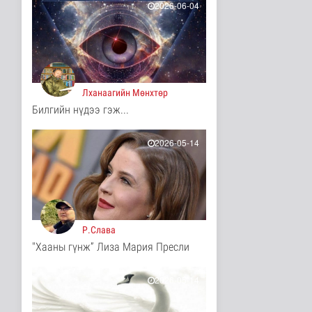
11 цаг 44 минутын өмнө
2026-06-04
Ц.Идэрбат: Мал
эмнэлгийн салбарын
өрсөлдөх чадва..
Нийгэм
11 цаг 53 минутын өмнө
Лханаагийн Мөнхтөр
Геологи, хайгуулын
Билгийн нүдээ гэж...
салбарт “Oxus Metals
AI” комп..
Улс төр
2026-05-14
11 цаг 7 минутын өмнө
COP17 хурлын үеэр
"Нарантуул",
"Дүнжингарав" худ..
Нийгэм
11 цаг 15 минутын өмнө
Р.Слава
"Хааны гүнж” Лиза Мария Пресли
Европ дахь "Монгол гэр"
зусланд 8 улсаас 35
хүүх..
2026-05-14
Энтертайнмент
11 цаг 23 минутын өмнө