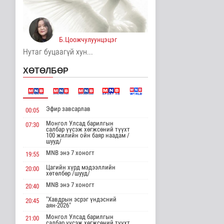
Унгар Улс эрчим хүчээ
хэмнэх зорилгоор
хязгаарла..
Дэлхийд
Б.Цоожчулуунцэцэг
12 цаг 37 минутын өмнө
Нутаг буцаагүй хун...
Явуулын төрийн
ХӨТӨЛБӨР
үйлчилгээгээр иргэд
жолооны болон..
Нийгэм
12 цаг 42 минутын өмнө
Эфир завсарлав
00:05
"Нүүдэлчдийн зан үйл,
баатарлаг тууль" эрдэм
Монгол Улсад барилгын
07:30
салбар үүсэж хөгжсөний түүхт
шин..
100 жилийн ойн баяр наадам /
Танин мэдэхүй
шууд/
12 цаг 53 минутын өмнө
MNB энэ 7 хоногт
19:55
Цагийн хүрд мэдээллийн
МҮОНРТ-ийн Үндэсний
20:00
хөтөлбөр /шууд/
зөвлөлийн даргаар
Н.Монсор д..
MNB энэ 7 хоногт
20:40
Нийгэм
"Хавдрын эсрэг үндэсний
20:45
12 цаг 58 минутын өмнө
аян-2026"
Монгол Улсад барилгын
21:00
АНУ полисиликон
салбар үүсэж хөгжсөний түүхт