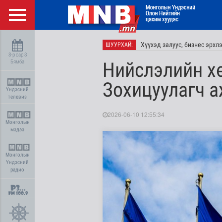
Хүүхэд залуус, бизнес эрхл
ШУУРХАЙ:
8-р сар 8
Бямба
Нийслэлийн хө
Зохицуулагч 
Үндэсний
телевиз
2026-06-10 12:55:34
Монголын
мэдээ
Монголын
Үндэсний
радио