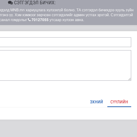
СЭТГЭГДЭЛ БИЧИХ:
элд MNB.mn хариуцлага хүлээхгүй болно. ТА сэтгэгдэл бичихдээ хууль зүйн
гэнэ үү. Хэм хэмжээг зөрчсөн сэтгэгдэлийг админ устгах эрхтэй. Сэтгэгдэлтэй
санал гомдолыг
70127055
утсаар хүлээн авна.
шөнөдөө 21 хэм дулаан
ЭХНИЙ
СҮҮЛИЙН