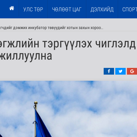
УЛС ТӨР
ЧӨЛӨӨТ ЦАГ
ДЭЛХИЙД
СПОР
эгчдийг дэмжих инкубатор төвүүдийг хотын захын хороо..
гжлийн тэргүүлэх чиглэлд
ажиллуулна