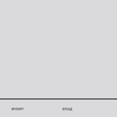
МҮОНРТ
БУСАД