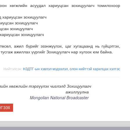
 хөгжлийн асуудал хариуцсан зохицуулагч томилохоор
хариуцсан зохицуулагч
иуцсан зохицуулагч
сан зохицуулагч
ариуцсан зохицуулагч
өсөл, ажил бүрийг эзэнжүүлэх, цаг хугацаанд нь гүйцэтгэх,
 тусгаж ажиллах үүргийг Зохицуулагч нар хүлээх юм байна.
хнээсээ ашиглалтад ороход бэлэн болжээ
Нийтэлсэн:
НЗДТГ-ын хэвлэл мэдээлэл, олон нийттэй харилцах хэлтэс
ийн хөгжлийн тэргүүлэх чиглэлд Зохицуулагч
ажиллуулна
Mongolian National Broadcaster
ҮГЭЭХ