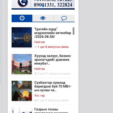
"Цагийн хүрд"
мэдээллийн хөтөлбөр
/2026.08.08/
Нийгэм
1 цаг 8 минутын өмнө
Хүүхэд залуус, бизнес
эрхлэгчдийг дэмжих
инкубат..
Нийгэм
4 цаг 51 минутын өмнө
Сүхбаатар суманд
баригдаж буй 70 МВт-
ын хүчин ча..
Улс төр
4 цаг 5 минутын өмнө
Газрын тосны