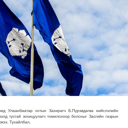
 буй 70 МВт-ын хүчин чадалтай ДЦС-ын технологийн анхн..
өөд Улаанбаатар хотын Захирагч Б.Пүрэвдагва нийслэлийн
лэлд тусгай зохицуулагч томилохоор болсныг Засгийн газрын
жээ. Тухайлбал,