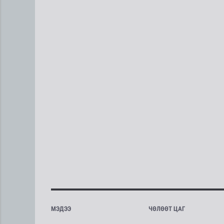
МЭДЭЭ
ЧӨЛӨӨТ ЦАГ