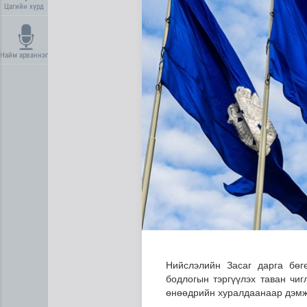
Цагийн хүрд
Найм арваннэг
Сүхбаатар суманд баригдаж
Нийслэлийн Засаг дарга бөг
бодлогын тэргүүлэх таван чиг
өнөөдрийн хуралдаанаар дэмж