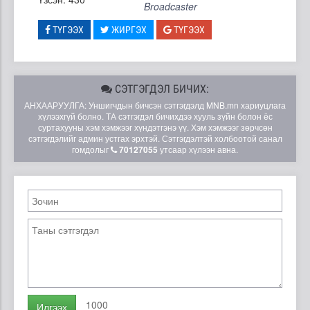
Broadcaster
ТҮГЭЭХ
ЖИРГЭХ
ТҮГЭЭХ
СЭТГЭГДЭЛ БИЧИХ:
АНХААРУУЛГА: Уншигчдын бичсэн сэтгэгдэлд MNB.mn хариуцлага
хүлээхгүй болно. ТА сэтгэгдэл бичихдээ хууль зүйн болон ёс
суртахууны хэм хэмжээг хүндэтгэнэ үү. Хэм хэмжээг зөрчсөн
сэтгэгдэлийг админ устгах эрхтэй. Сэтгэгдэлтэй холбоотой санал
гомдолыг
70127055
утсаар хүлээн авна.
1000
Илгээх