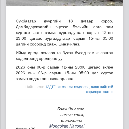
Сүхбаатар дүүргийн 18 дугаар хороо,
Дамбадаржаагийн эцсээс Бэлхийн авто зам
хүртэлх авто замыг зургаадугаар сарын 12-ны
23:00 цагаас зургаадугаар сарын 15-ны 05:00
цагийн хооронд хааж, шинэчилнэ.
Иймд иргэд, жолооч та бүхэн бусад замыг сонгон
хөдөлгөөнд оролцоно уу
2026 оны 06-р сарын 12-ны 23:00 цагаас эхлэн
2026 оны 06-р сарын 15-ны 05:00 цаг хүртэл
замын хөдөлгөөн хязгаарлана.
Нийтэлсэн:
НЗДТГ-ын хэвлэл мэдээлэл, олон нийттэй
харилцах хэлтэс
Бэлхийн авто
замыг хааж,
шинэчилнэ
Mongolian National
Үзсэн: 430