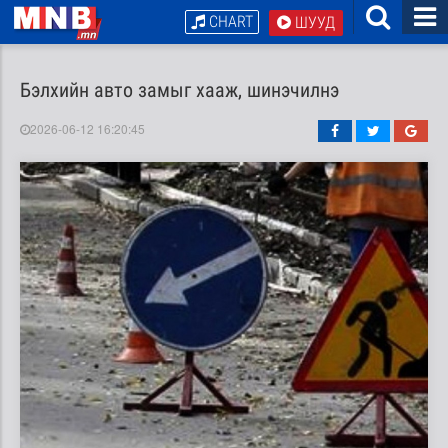
CHART
ШУУД
Бэлхийн авто замыг хааж, шинэчилнэ
2026-06-12 16:20:45