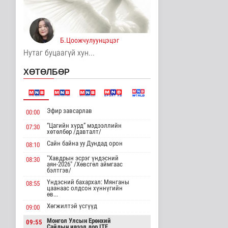
АИ-92 авсан 7000 гаруй
иргэн тухайн өдрөө
дахин ..
Нийгэм
3 цаг 49 минутын өмнө
Б.Цоожчулуунцэцэг
Нутаг буцаагүй хун...
Автомашины улсын
дугаар сондгой тоогоор
ХӨТӨЛБӨР
төгссөн ..
Нийгэм
4 цаг 54 минутын өмнө
Эфир завсарлав
УБЦТС: Өнөөдөр
00:00
цахилгаан шугам
“Цагийн хүрд” мэдээллийн
07:30
тоноглолд хийгдэх..
хөтөлбөр /давталт/
Нийгэм
Сайн байна уу Дундад орон
08:10
4 цаг 58 минутын өмнө
"Хавдрын эсрэг үндэсний
08:30
аян-2026" /Хөвсгөл аймгаас
ЦАГ АГААР:
бэлтгэв/
Улаанбаатарт өдөртөө
30 хэм дулаан
Үндэсний бахархал: Мянганы
08:55
цаанаас олдсон хүннүгийн
Байгаль орчин
өв...
4 цаг 9 минутын өмнө
Хөгжилтэй үсгүүд
09:00
Монгол Улсын Төрийн
Монгол Улсын Ерөнхий
09:55
Сайдын ивээл дор ITF