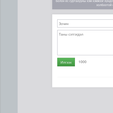
болон ёс суртахууны хэм хэмжээг хүндэт
холбоотой 
1000
Илгээх