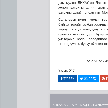
дамжуулан БНХАУ-ян Ланьжоу
хоногт вакцины эхний татан 
вакцины эхний нэг сая тун Мо
Сайд орон нутагт малын гоц 
байгаа төрийн албан хаагчдын
хариуцлагагүй үйлдлүүд гар
ерөнхий газрын дарга буюу м
улстөрчид болон өөрсдийгөө
төөрөгдүүлэх, буруу ойлголт ө
Хогноос эрчим хүч үйлдвэр
БНХАУ-ЫН ва
Үзсэн: 517
ТҮГЭЭХ
ЖИРГЭХ
Т
АНХААРУУЛГА: Уншигчдын бичсэн сэтгэгд