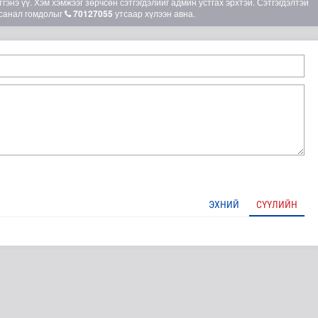
гэнэ үү. Хэм хэмжээг зөрчсөн сэтгэгдэлийг админ устгах эрхтэй. Сэтгэгдэлтэй
санал гомдолыг
70127055
утсаар хүлээн авна.
ЭХНИЙ
СҮҮЛИЙН