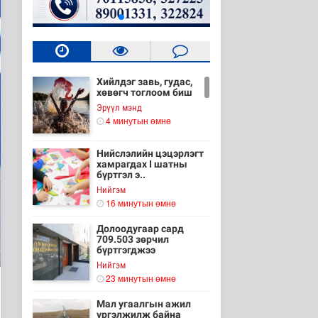
Хийлдэг завь, гудас,
хөвөгч тоглоом биш
Эрүүл мэнд
4 минутын өмнө
Нийслэлийн цэцэрлэгт
хамрагдах I шатны
бүртгэл э..
Нийгэм
16 минутын өмнө
Долоодугаар сард
709.503 зөрчил
бүртгэгджээ
Нийгэм
23 минутын өмнө
Мал угаалгын ажил
үргэлжилж байна