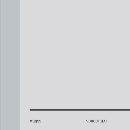
МЭДЭЭ
ЧӨЛӨӨТ ЦАГ