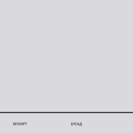
МҮОНРТ
БУСАД