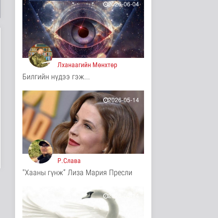
2026-06-04
Одон орны судлаачид
нарны гадаргын
хамгийн өндөр..
Дэлхийд
2 цаг 44 минутын өмнө
Лханаагийн Мөнхтөр
Боловсролын сайд
Л.Энх-Амгалан
Билгийн нүдээ гэж...
"Pearson" компани..
Улс төр
2026-05-14
2 цаг 48 минутын өмнө
Б.Сэмжидмаа:
Зөвшөөрлийн шинжтэй
103 бүртгэлээс ..
Нийгэм
2 цаг 6 минутын өмнө
Р.Слава
Төмөр замчдын
"Хааны гүнж” Лиза Мария Пресли
мэргэжлийн өдөрт
зориулсан баяр на..
2026-05-14
Нийгэм
2 цаг 25 минутын өмнө