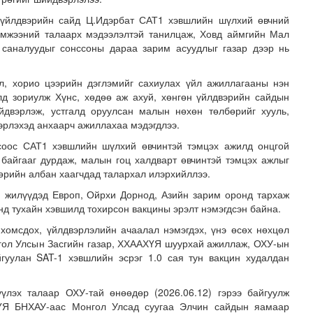
н үйлдвэрийн сайд Ц.Идэрбат САТ1 хэвшлийн шүлхий өвчний
эмжээний талаарх мэдээлэлтэй танилцаж, Ховд аймгийн Мал
 саналуудыг сонссоны дараа зарим асуудлыг газар дээр нь
л, хорио цээрийн дэглэмийг сахиулах үйл ажиллагааны нэн
лд зориулж Хүнс, хөдөө аж ахуй, хөнгөн үйлдвэрийн сайдын
йдвэрлэж, устгалд оруулсан малын нөхөн төлбөрийг хууль,
рлэхэд анхаарч ажиллахаа мэдэгдлээ.
илж байна
соос САТ1 хэвшлийн шүлхий өвчинтэй тэмцэх ажилд онцгой
байгааг дурдаж, малын гоц халдварт өвчинтэй тэмцэх ажлыг
төрийн албан хаагчдад талархал илэрхийллээ.
 жилүүдэд Европ, Ойрхи Дорнод, Азийн зарим оронд тархаж
нд тухайн хэвшилд тохирсон вакцины эрэлт нэмэгдсэн байна.
хомсдох, үйлдвэрлэлийн ачаалал нэмэгдэх, үнэ өсөх нөхцөл
нгол Улсын Засгийн газар, ХХААХҮЯ шуурхай ажиллаж, ОХУ-ын
йгуулан SAT-1 хэвшлийн эсрэг 1.0 сая тун вакцин худалдан
үлэх талаар ОХУ-тай өнөөдөр (2026.06.12) гэрээ байгуулж
ҮЯ БНХАУ-аас Монгол Улсад суугаа Элчин сайдын яамаар