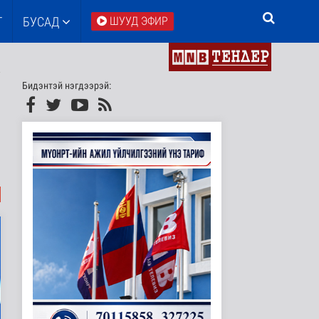
Т
БУСАД
ШУУД ЭФИР
Бидэнтэй нэгдээрэй: