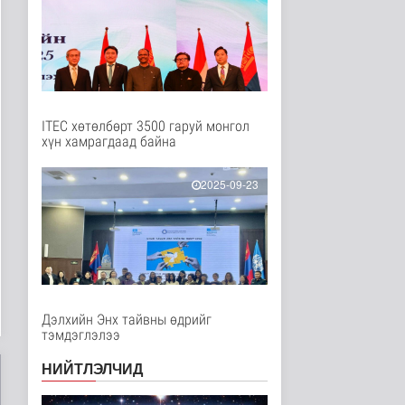
Дэлхийд
1 цаг 8 минутын өмнө
НТТТ: 11:00-16:00
цагийн хооронд
шаардлагагүй бо..
Эрүүл мэнд
1 цаг 25 минутын өмнө
ITEC хөтөлбөрт 3500 гаруй монгол
хүн хамрагдаад байна
Д.Нацагдоржийн
мэндэлсний 120
жилийн ойд зориулс..
2025-09-23
Танин мэдэхүй
2 цаг 32 минутын өмнө
Хүннүгийн язгууртны
оршуулгын дурсгалт
газрууд Ю..
Танин мэдэхүй
2 цаг 35 минутын өмнө
Дэлхийн Энх тайвны өдрийг
тэмдэглэлээ
Манай улс Польш
улстай хөдөө аж ахуйн
НИЙТЛЭЛЧИД
салбарт өр..
Улс төр
2 цаг 40 минутын өмнө