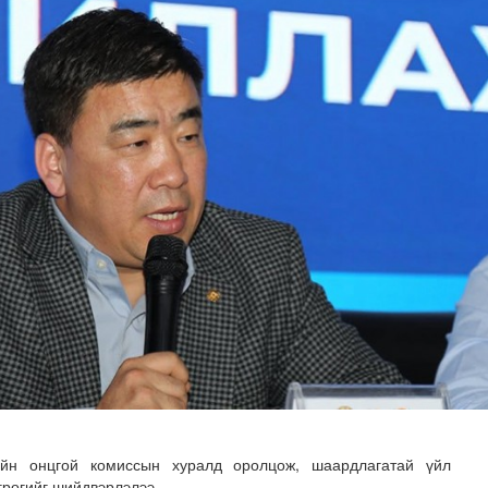
зөрчил бүртгэгджээ
йн онцгой комиссын хуралд оролцож, шаардлагатай үйл
грөгийг шийдвэрлэлээ.