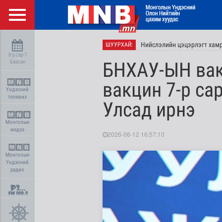
Нийслэлийн цэцэрлэгт хамр
ШУУРХАЙ:
8-р сар 7
Баасан
БНХАУ-ЫН вакц
вакцин 7-р са
Үндэсний
телевиз
Улсад ирнэ
Монголын
мэдээ
2026-06-12 16:57:10
Монголын
Үндэсний
радио