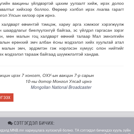
гийн вакцины үйлдвэртэй цахим уулзалт хийж, ирэх долоо
авалтыг хийхээр боллоо. Өөрөөр хэлбэл ирэх лхагва гарагт
нгол Улсын хилээр орж ирнэ.
халдварт өвчинтэй тэмцэж, хариу арга хэмжээг хэрэгжүүлж
 шаардлагыг биелүүлэхгүй байгаа, эс үйлдэл гаргасан зэрэг
сан, мөн малын гоц халдварт өвчний талаар Мал эмнэлгийн
алын ерөнхий эмч албан ёсны мэдээлэл хийх хуультай атал
 малын эмч, эрдэмтэн гэж нэрлэсэн хүмүүс олон нийтийг
гөх мэдээлэл тарааж байгаад шүүмжлэлтэй хандав.
лэх үйлдвэр 34 МВт-ын хүчин чадалтайгаар ажиллана
кцин ирэх 7 хоногт, ОХУ-ын вакцин 7-р сарын
10-ны дотор Монгол Улсад ирнэ
Mongolian National Broadcaster
ҮГЭЭХ
СЭТГЭГДЭЛ БИЧИХ:
элд MNB.mn хариуцлага хүлээхгүй болно. ТА сэтгэгдэл бичихдээ хууль зүйн