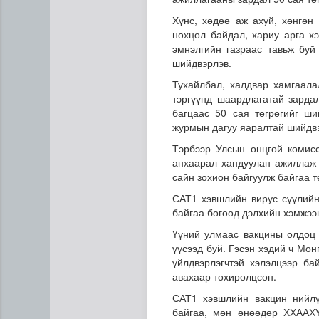
Хүнс, хөдөө аж ахуй, хөнгө
нөхцөл байдал, хариу арга х
эмнэлгийн газраас тавьж буй
шийдвэрлэв.
Тухайлбал, халдвар хамгаала
тэргүүнд шаардлагатай зарда
багцаас 50 сая төгрөгийг ши
журмын дагуу яаралтай шийдвэ
Мал угаалгын ажил үргэлж
Тэрбээр Улсын онцгой комис
анхаарал хандуулан ажиллаж 
сайн зохион байгуулж байгаа 
САТ1 хэвшлийн вирус сүүлийн
байгаа бөгөөд дэлхийн хэмжээ
Үүний улмаас вакцины олдоц 
үүсээд буй. Гэсэн хэдий ч Мо
үйлдвэрлэгчтэй хэлэлцээр ба
авахаар тохиролцсон.
САТ1 хэвшлийн вакцин нийлү
байгаа, мөн өнөөдөр ХХААХ