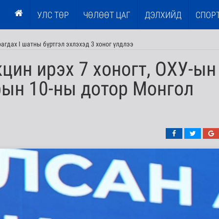
УЛС ТӨР
ЧӨЛӨӨТ ЦАГ
ДЭЛХИЙД
СПОР
агдах I шатны бүртгэл эхлэхэд 3 хоног үлдлээ
ин ирэх 7 хоногт, ОХУ-ын
рын 10-ны дотор Монгол