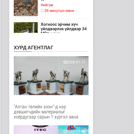
Нийгэм
26 минутын өмнө
Хогноос эрчим хүч
үйлдвэрлэх үйлдвэр 34
МВт-ын х..
Нийгэм
44 минутын өмнө
ХУРД АГЕНТЛАГ
Монелийн гудамжны
авто замыг өнөөдрөөс
2026-01-17
хааж, зас..
Нийгэм
49 минутын өмнө
Орон сууцны залиланд
3613 иргэн өртөж, 118
тэрбу..
Улс төр
“Алтан төлийн эзэн”-д нэр
1 цаг 5 минутын өмнө
дэвшигчдийн материалыг
хоёрдугаар сарын 1 хүртэл авна
Цөмийн эрчим хүчний
хөрөнгө оруулалтыг
2050 он х..
2025-09-26