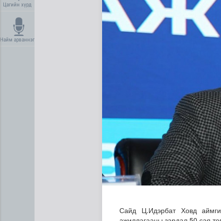
Цагийн хүрд
Найм арваннэг
Долоодугаар сард 709.503 
Сайд Ц.Идэрбат Ховд аймги
ажиллагааны зардал 50 сая тө