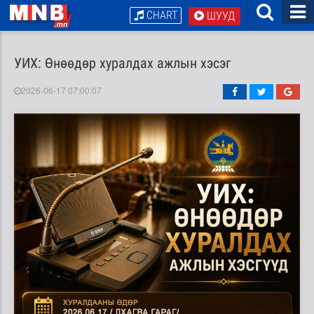
CHART
ШУУД
УИХ: Өнөөдөр хуралдах ажлын хэсэг
2026-06-17 07:00:07