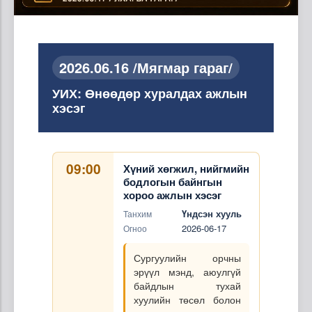
2026.06.16 /Мягмар гараг/
УИХ: Өнөөдөр хуралдах ажлын
хэсэг
09:00
Хүний хөгжил, нийгмийн
бодлогын байнгын
хороо ажлын хэсэг
Үндсэн хууль
Танхим
2026-06-17
Огноо
Сургуулийн орчны
эрүүл мэнд, аюулгүй
байдлын тухай
хуулийн төсөл болон