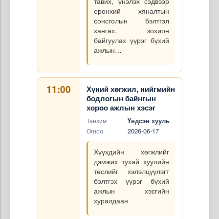
тавих, үнэлэх сэдвээр
ерөнхий хяналтын
сонсголын бэлтгэл
хангах, зохион
байгуулах үүрэг бүхий
ажлын…
11:00
Хүний хөгжил, нийгмийн
бодлогын байнгын
хороо ажлын хэсэг
Үндсэн хууль
Танхим
2026-06-17
Огноо
Хүүхдийн хөгжлийг
дэмжих тухай хуулийн
төслийг хэлэлцүүлэгт
бэлтгэх үүрэг бүхий
ажлын хэсгийн
хуралдаан