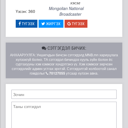
хэсэг
Mongolian National
Үзсэн: 360
Broadcaster
ТҮГЭЭХ
ЖИРГЭХ
ТҮГЭЭХ
СЭТГЭГДЭЛ БИЧИХ:
АНХААРУУЛГА: Уншигчдын бичсэн сэтгэгдэлд MNB.mn хариуцлага
хүлээхгүй болно. ТА сэтгэгдэл бичихдээ хууль зүйн болон ёс
суртахууны хэм хэмжээг хүндэтгэнэ үү. Хэм хэмжээг зөрчсөн
сэтгэгдэлийг админ устгах эрхтэй. Сэтгэгдэлтэй холбоотой санал
гомдолыг
70127055
утсаар хүлээн авна.