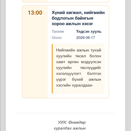
13:00
Хүний хөгжил, нийгмийн
бодлогын байнгын
хороо ажлын хэсэг
Үндсэн хууль
Танхим
2026-06-17
Огноо
Нийгмийн ажлын тухай
хуулийн төсөл болон
хамт өргөн мэдүүлсэн
хуулийн төслүүдийг
хэлэлцүүлэгт бэлтгэх
үүрэг бүхий ажлын
хэсгийн хуралдаан
УИХ: Өнөөдөр
хуралдах ажлын