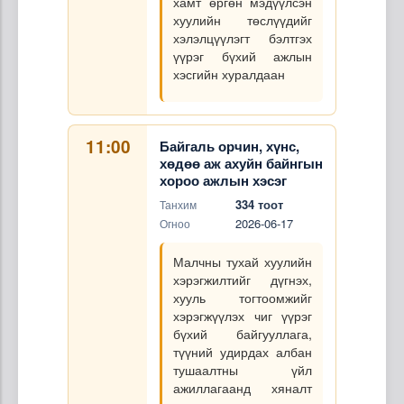
хамт өргөн мэдүүлсэн
хуулийн төслүүдийг
хэлэлцүүлэгт бэлтгэх
үүрэг бүхий ажлын
хэсгийн хуралдаан
11:00
Байгаль орчин, хүнс,
хөдөө аж ахуйн байнгын
хороо ажлын хэсэг
334 тоот
Танхим
2026-06-17
Огноо
Малчны тухай хуулийн
хэрэгжилтийг дүгнэх,
хууль тогтоомжийг
хэрэгжүүлэх чиг үүрэг
бүхий байгууллага,
түүний удирдах албан
тушаалтны үйл
ажиллагаанд хяналт