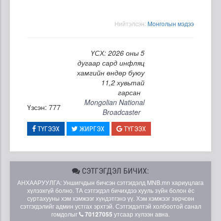
Нийтэлсэн:
Moнголын мэдээ
ҮСХ: 2026 оны 5
дугаар сард инфляц
хамгийн өндөр буюу
11,2 хувьтай
гарсан
Mongolian National
Үзсэн: 777
Broadcaster
ТҮГЭЭХ
ЖИРГЭХ
ТҮГЭЭХ
СЭТГЭГДЭЛ БИЧИХ:
АНХААРУУЛГА: Уншигчдын бичсэн сэтгэгдэлд MNB.mn хариуцлага
хүлээхгүй болно. ТА сэтгэгдэл бичихдээ хууль зүйн болон ёс
суртахууны хэм хэмжээг хүндэтгэнэ үү. Хэм хэмжээг зөрчсөн
сэтгэгдэлийг админ устгах эрхтэй. Сэтгэгдэлтэй холбоотой санал
гомдолыг
70127055
утсаар хүлээн авна.