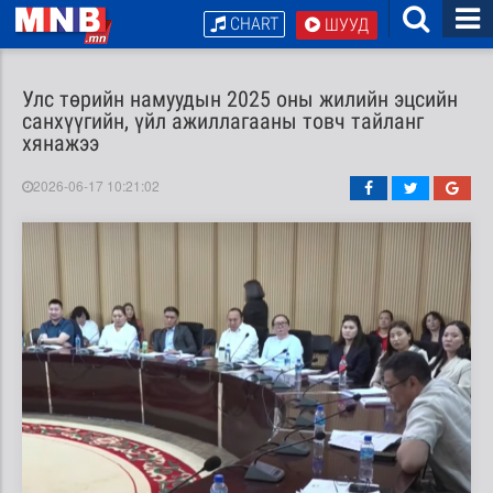
CHART
ШУУД
Улс төрийн намуудын 2025 оны жилийн эцсийн
санхүүгийн, үйл ажиллагааны товч тайланг
хянажээ
2026-06-17 10:21:02