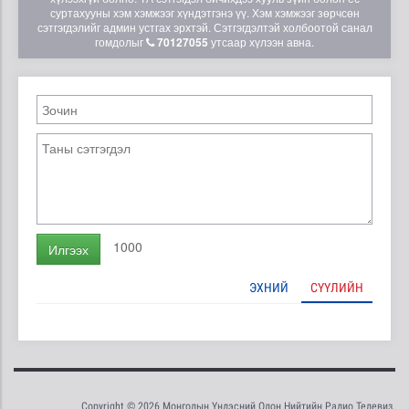
суртахууны хэм хэмжээг хүндэтгэнэ үү. Хэм хэмжээг зөрчсөн
сэтгэгдэлийг админ устгах эрхтэй. Сэтгэгдэлтэй холбоотой санал
гомдолыг
70127055
утсаар хүлээн авна.
1000
Илгээх
ЭХНИЙ
СҮҮЛИЙН
Copyright © 2026 Монголын Үндэсний Олон Нийтийн Радио Телевиз.