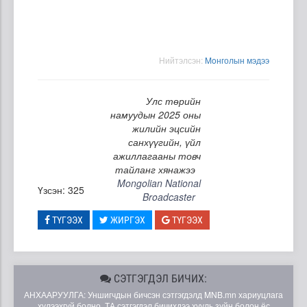
Нийтэлсэн:
Moнголын мэдээ
Улс төрийн
намуудын 2025 оны
жилийн эцсийн
санхүүгийн, үйл
ажиллагааны товч
тайланг хянажээ
Mongolian National
Үзсэн: 325
Broadcaster
ТҮГЭЭХ
ЖИРГЭХ
ТҮГЭЭХ
СЭТГЭГДЭЛ БИЧИХ:
АНХААРУУЛГА: Уншигчдын бичсэн сэтгэгдэлд MNB.mn хариуцлага
хүлээхгүй болно. ТА сэтгэгдэл бичихдээ хууль зүйн болон ёс