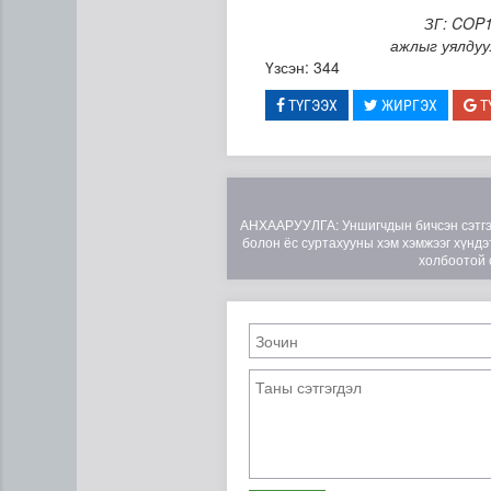
ЗГ: COP1
ажлыг уялдуу
Үзсэн: 344
ТҮГЭЭХ
ЖИРГЭХ
Т
АНХААРУУЛГА: Уншигчдын бичсэн сэтгэгд
болон ёс суртахууны хэм хэмжээг хүндэт
холбоотой 
ЦАГ АГААР: Улаанбаатарт 