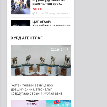
агуулахууд эхнээсээ
ашиглалтад орох..
Улс төр
11 цаг 46 минутын өмнө
ЦАГ АГААР:
Улаанбаатарт шөнөдөө
21 хэм дулаан
Байгаль орчин
ХУРД АГЕНТЛАГ
12 цаг 41 минутын өмнө
Хүүхдийн эрүүл,
2026-01-17
аюулгүй орчинд
суралцах нөхцөлий..
Нийгэм
13 цаг 30 минутын өмнө
“COP Time”-ийн
өргөтгөсөн хуралдаан
болж байна
“Алтан төлийн эзэн”-д нэр
Байгаль орчин
дэвшигчдийн материалыг
14 цаг 37 минутын өмнө
хоёрдугаар сарын 1 хүртэл авна
Туул гол дээгүүр 476
метр урт гүүр барьж
2025-09-26
байна