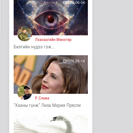
16 цаг 19 минутын өмнө
2026-06-04
Ц.Идэрбат: Мал
эмнэлгийн салбарын
өрсөлдөх чадва..
Нийгэм
16 цаг 27 минутын өмнө
Лханаагийн Мөнхтөр
Геологи, хайгуулын
Билгийн нүдээ гэж...
салбарт “Oxus Metals
AI” комп..
Улс төр
2026-05-14
17 цаг 42 минутын өмнө
COP17 хурлын үеэр
"Нарантуул",
"Дүнжингарав" худ..
Нийгэм
17 цаг 50 минутын өмнө
Р.Слава
"Хааны гүнж” Лиза Мария Пресли
Европ дахь "Монгол гэр"
зусланд 8 улсаас 35
хүүх..
2026-05-14
Энтертайнмент
17 цаг 58 минутын өмнө