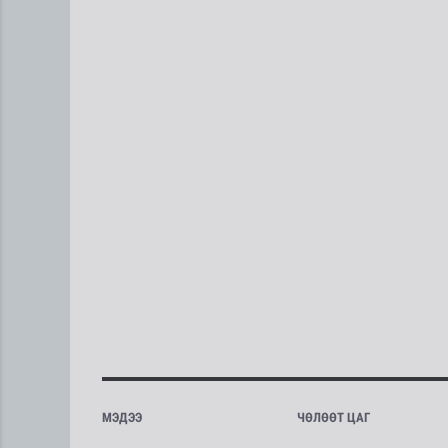
МЭДЭЭ
ЧӨЛӨӨТ ЦАГ