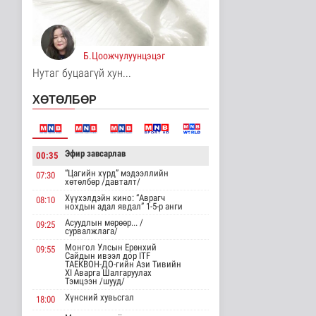
Унгар Улс эрчим хүчээ
хэмнэх зорилгоор
хязгаарла..
Дэлхийд
Б.Цоожчулуунцэцэг
17 цаг 12 минутын өмнө
Нутаг буцаагүй хун...
Явуулын төрийн
ХӨТӨЛБӨР
үйлчилгээгээр иргэд
жолооны болон..
Нийгэм
17 цаг 17 минутын өмнө
Эфир завсарлав
00:35
"Нүүдэлчдийн зан үйл,
баатарлаг тууль" эрдэм
“Цагийн хүрд” мэдээллийн
07:30
хөтөлбөр /давталт/
шин..
Хүүхэлдэйн кино: “Аврагч
Танин мэдэхүй
08:10
нохдын адал явдал” 1-5-р анги
17 цаг 28 минутын өмнө
Асуудлын мөрөөр... /
09:25
сурвалжлага/
МҮОНРТ-ийн Үндэсний
Монгол Улсын Ерөнхий
зөвлөлийн даргаар
09:55
Сайдын ивээл дор ITF
Н.Монсор д..
ТАЕКВОН-ДО-гийн Ази Тивийн
XI Аварга Шалгаруулах
Нийгэм
Тэмцээн /шууд/
18 цаг 32 минутын өмнө
Хүнсний хувьсгал
18:00
АНУ полисиликон