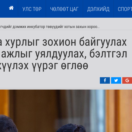
УЛС ТӨР
ЧӨЛӨӨТ ЦАГ
ДЭЛХИЙД
СПОР
эгчдийг дэмжих инкубатор төвүүдийг хотын захын хороо..
а хурлыг зохион байгуулах
ажлыг уялдуулах, бэлтгэл
үүлэх үүрэг өглөө