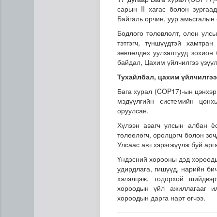
сарын II хагас болон зургаа
Байгаль орчин, уур амьсгалын
Бодлого төлөвлөлт, олон улсы
тэтгэгч, түншүүдтэй хамтран
зөвлөлдөх уулзалтууд зохион 
байдал, Цахим үйлчилгээ үзүү
Тухайлбал, цахим үйлчилгээ
Бага хурал (COP17)-ын цэнхэр
Газрын тосны агуулахууд э
мэдүүлгийн системийн цонх
оруулсан.
Хүлээн авагч улсын албан ё
төлөөлөгч, оролцогч болон зоч
Улсаас авч хэрэгжүүлж буй арг
Үндэсний хорооны дэд хорооды
удирдлага, гишүүд, нарийн бич
хэлэлцэж, тодорхой шийдвэ
хороодын үйл ажиллагааг ил
хороодын дарга нарт өгчээ.