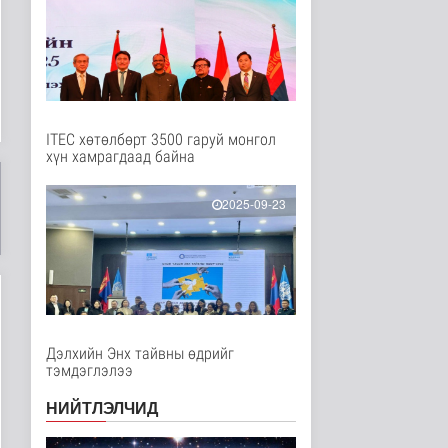
Нийгэм
14 цаг 52 минутын өмнө
Төслийн эхний 87 км-
ээс цааш үргэлжлэх
хэсгүүдэд..
Нийгэм
14 цаг 3 минутын өмнө
ITEC хөтөлбөрт 3500 гаруй монгол
хүн хамрагдаад байна
Ерөнхий сайд БНХАУ-
аас сар бүр 12-15
мянган тонн..
2025-09-23
Улс төр
14 цаг 9 минутын өмнө
Газар чөлөөлөлт, нөхөн
олговрын асуудлыг
хуулийн..
Нийгэм
14 цаг 11 минутын өмнө
Дэлхийн Энх тайвны өдрийг
тэмдэглэлээ
Бамбай хоншоорт
могойд хатгуулахаас
НИЙТЛЭЛЧИД
сэрэмжлээрэй
Эрүүл мэнд