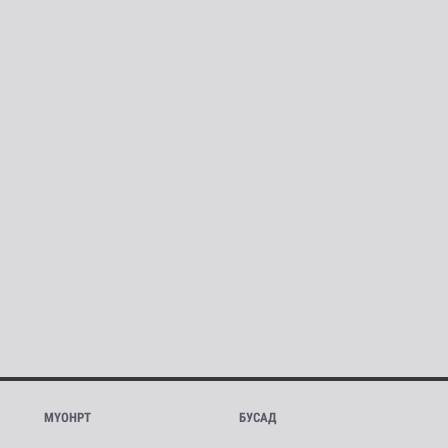
МҮОНРТ
БУСАД