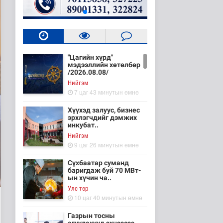
"Цагийн хүрд"
мэдээллийн хөтөлбөр
/2026.08.08/
Нийгэм
7 цаг 43 минутын өмнө
Хүүхэд залуус, бизнес
эрхлэгчдийг дэмжих
инкубат..
Нийгэм
9 цаг 26 минутын өмнө
Сүхбаатар суманд
баригдаж буй 70 МВт-
ын хүчин ча..
Улс төр
10 цаг 40 минутын өмнө
Газрын тосны