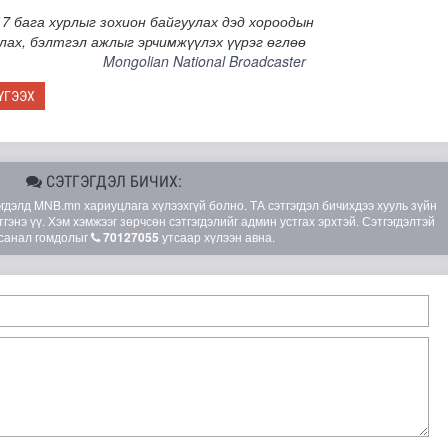
7 бага хурлыг зохион байгуулах дэд хороодын
лах, бэлтгэл ажлыг эрчимжүүлэх үүрэг өглөө
Mongolian National Broadcaster
ҮГЭЭХ
СЭТГЭГДЭЛ БИЧИХ:
элд MNB.mn хариуцлага хүлээхгүй болно. ТА сэтгэгдэл бичихдээ хууль зүйн
гэнэ үү. Хэм хэмжээг зөрчсөн сэтгэгдэлийг админ устгах эрхтэй. Сэтгэгдэлтэй
санал гомдолыг
70127055
утсаар хүлээн авна.
шөнөдөө 21 хэм дулаан