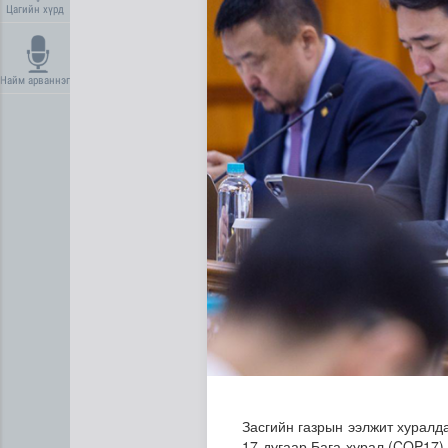
Цагийн хүрд
Найм арваннэг
Сүхбаатар суманд баригдаж
Засгийн газрын ээлжит хурал
17 дугаар Бага хурал (COP17)