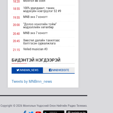
Монгол өв соёл
18:20
бүтээгдэхүүнд 15
хувийн тариф но..
100% уралдаант, танин
18:55
мэдэхүйн нэвтрүүлэг S2 #9
Дэлхийд
18 цаг 37 минутын өмнө
MNB энэ 7 хоногт
19:55
“Долоо хоногийн тойм”
20:00
Торгоны замын цуваа
мэдээллийн хөтөлбөр
6000 гаруй километр
зам туул..
MNB энэ 7 хоногт
20:40
Байгаль орчин
Хөвсгөл далайн тахилгаас
20:45
18 цаг 41 минутын өмнө
бэлтгэсэн сурвалжлага
Veiled musician #3
21:15
"ДЦС-3” ТӨХК-ийн нэн
шаардлагатай
“Inda house 1” МУСК
22:00
БИДЭНТЭЙ НЭГДЭЭРЭЙ
“Турбингенерат..
“Гэрэлтэй цонх” үдшийн
23:35
Улс төр
хөтөлбөр
18 цаг 55 минутын өмнө
/MNBMN_NEWS
/MNBWEBSITE
“Цааснаас чөлөөлье”
Tweets by MNBmn_news
зөвлөлдөх хэлэлцүүлэг
боллоо
Улс төр
18 цаг 58 минутын өмнө
“Нүүрс-пиролизын
Copyright © 2026 Монголын Үндэсний Олон Нийтийн Радио Телевиз.
үйлдвэр” төслийн