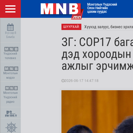
Хүүхэд залуус, бизнес эрхл
ШУУРХАЙ:
8-р сар 8
Бямба
ЗГ: COP17 баг
дэд хороодын 
Үндэсний
телевиз
ажлыг эрчимж
Монголын
мэдээ
2026-06-17 14:47:18
Монголын
Үндэсний
радио