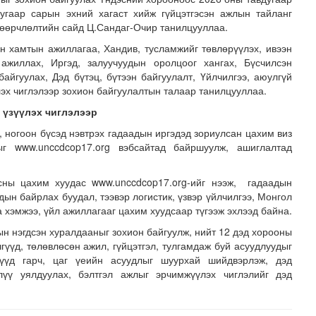
дугаар сарын эхний хагаст хийж гүйцэтгэсэн ажлын тайланг
 өөрчлөлтийн сайд Ц.Сандаг-Очир танилцууллаа.
н хамтын ажиллагаа, Хандив, тусламжийг төвлөрүүлэх, ивээн
 ажиллах, Иргэд, залуучуудын оролцоог хангах, Бүсчилсэн
байгуулах, Дэд бүтэц, бүтээн байгуулалт, Үйлчилгээ, аюулгүй
лэх чиглэлээр зохион байгуулалтын талаар танилцууллаа.
 үзүүлэх чиглэлээр
, ногоон бүсэд нэвтрэх гадаадын иргэдэд зориулсан цахим виз
хнээсээ ашиглалтад ороход бэлэн болжээ
ыг www.unccdcop17.org вэбсайтад байршуулж, ашиглалтад
сны цахим хуудас www.unccdcop17.org-ийг нээж, гадаадын
дын байрлах буудал, тээвэр логистик, үзвэр үйлчилгээ, Монгол
а хэмжээ, үйл ажиллагааг цахим хуудсаар түгээж эхлээд байна.
н нэгдсэн хуралдааныг зохион байгуулж, нийт 12 дэд хорооны
гүүд, төлөвлөсөн ажил, гүйцэтгэл, тулгамдаж буй асуудлуудыг
рүүд гарч, цаг үеийн асуудлыг шуурхай шийдвэрлэж, дэд
үү уялдуулах, бэлтгэл ажлыг эрчимжүүлэх чиглэлийг дэд