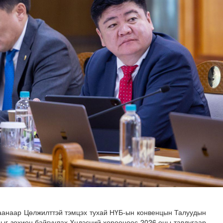
 буй 70 МВт-ын хүчин чадалтай ДЦС-ын технологийн анхн..
даанаар Цөлжилттэй тэмцэх тухай НҮБ-ын конвенцын Талуудын
-ыг зохион байгуулах Үндэсний хорооноос 2026 оны тавдугаар