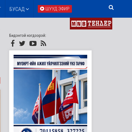
Т
БУСАД
ШУУД ЭФИР
Бидэнтэй нэгдээрэй: