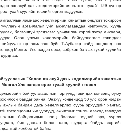
өдөө аж ахуй дахь хөдөлмөрийн хяналтын тухай” 129 дүгээр
рох тухай хуулийн төслийг өргөн мэдүүлэв.
 хамгааллын яамнаас хөдөлмөрийн хяналтын онцлогт тохирсон
гууллагын аргачлалыг үйл ажиллагаандаа нэвтрүүлж, хууль
гуулах, болзошгүй эрсдэлээс урьдчилан сэргийлэхэд анхаарч,
жуудаа Олон улсын хөдөлмөрийн байгууллагаас тавигддаг
т нийцүүлэхээр ажиллаж буйг Т.Аубакир сайд онцлоод энэ
венцод Монгол Улс нэгдэн орох, соёрхон батлах тухай хуулийн
 дурдлаа.
 сан” тусгай үзэсгэлэн нээгдлээ
йгууллагын “Хөдөө аж ахуй дахь хөдөлмөрийн хяналтын
д Монгол Улс нэгдэн орох тухай хуулийн төсөл
дөлмөрийн байгуулагаас нэн тэргүүнд тавигдах конвенц буюу
орхойлсон байдаг байна. Энэхүү конвенцод 58 улс орон нэгдэж
а ажлын байран дахь хөдөлмөрлөх суурь эрхүүдийг хангах,
эй тогтолцооны чиг үүргүүд, ажилтныг сонгон авахад тавигдах
яналтын байцаагчдын нөөц боломж, тэдний эрх, үүргээ
иуцлага, бие даасан болон тэгш, шударга байдал зэргийг
агдсантай холбоотой байна.