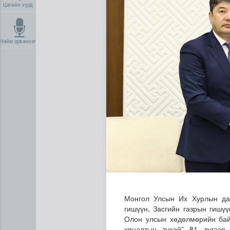
Цагийн хүрд
Найм арваннэг
Манай улс 3.10 тонн алт г
Монгол Улсын Их Хурлын дар
гишүүн, Засгийн газрын гишү
Олон улсын хөдөлмөрийн бай
хяналтын тухай” 81 дүгээр