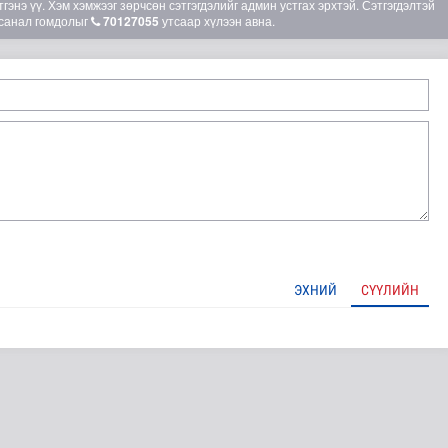
гэнэ үү. Хэм хэмжээг зөрчсөн сэтгэгдэлийг админ устгах эрхтэй. Сэтгэгдэлтэй
санал гомдолыг
70127055
утсаар хүлээн авна.
ЭХНИЙ
СҮҮЛИЙН