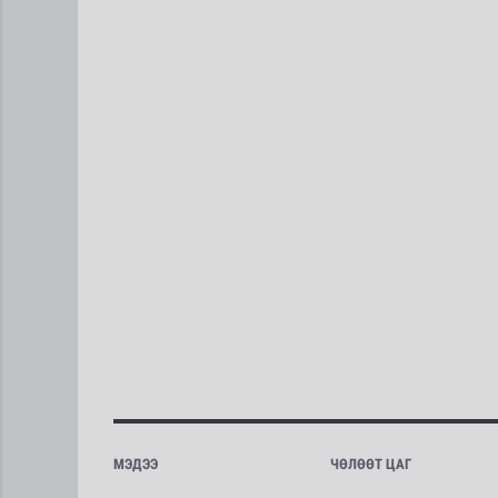
МЭДЭЭ
ЧӨЛӨӨТ ЦАГ