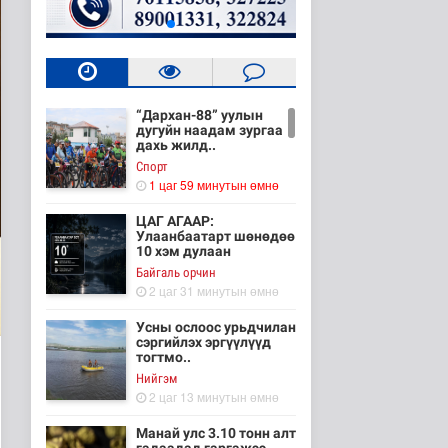
“Дархан-88” уулын
дугуйн наадам зургаа
дахь жилд..
Cпорт
1 цаг 59 минутын өмнө
ЦАГ АГААР:
Улаанбаатарт шөнөдөө
10 хэм дулаан
Байгаль орчин
2 цаг 31 минутын өмнө
Усны ослоос урьдчилан
сэргийлэх эргүүлүүд
тогтмо..
Нийгэм
2 цаг 13 минутын өмнө
Манай улс 3.10 тонн алт