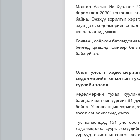
Монгол Улсын Их Хурлаас 20
баримтлал-2030” тогтоолын зо
байна. Энэхүү зорилтыг хэрэ
ахуй дахь хөдөлмөрийн хяналты
санаачлагчид үзжээ.
Конвенц соёрхон батлагдсанаар
бөгөөд цаашид шинээр батлах
байхгүй аж.
Олон улсын хөдөлмөрийн
Цэцэрлэгийн цахим бүртгэл
хөдөлмөрийн хяналтын туха
хуулийн төсөл
Хөдөлмөрийн тухай хуулий
байцаагчийн чиг үүргийг 81 д
байна. Уг конвенцын зарчим, 
төсөл санаачлагчид үзжээ.
Тус конвенцод 151 улс орон
хөдөлмөрлөх суурь эрхүүдийг
үүргүүд, ажилтныг сонгон ав