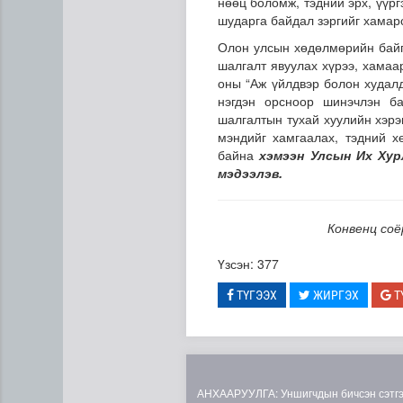
нөөц боломж, тэдний эрх, үүрг
шударга байдал зэргийг хамар
Олон улсын хөдөлмөрийн байг
шалгалт явуулах хүрээ, хамаа
оны “Аж үйлдвэр болон худал
нэгдэн орсноор шинэчлэн б
шалгалтын тухай хуулийн хэрэ
мэндийг хамгаалах, тэдний х
байна
хэмээн Улсын Их Хур
мэдээлэв.
Конвенц соё
Үзсэн: 377
ТҮГЭЭХ
ЖИРГЭХ
Т
АНХААРУУЛГА: Уншигчдын бичсэн сэтгэгд