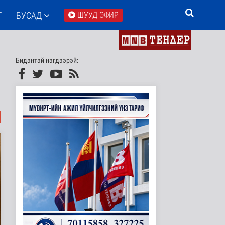
Т
БУСАД
ШУУД ЭФИР
Бидэнтэй нэгдээрэй: