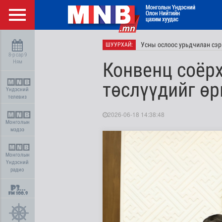
Усны ослоос урьдчилан сэр
ШУУРХАЙ:
8-р сар 9
Ням
Конвенц соёрх
төслүүдийг өр
Үндэсний
телевиз
2026-06-18 14:38:48
Монголын
мэдээ
Монголын
Үндэсний
радио