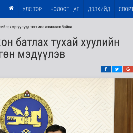
УЛС ТӨР
ЧӨЛӨӨТ ЦАГ
ДЭЛХИЙД
СПОР
гийлэх эргүүлүүд тогтмол ажиллаж байна
он батлах тухай хуулийн
гөн мэдүүлэв