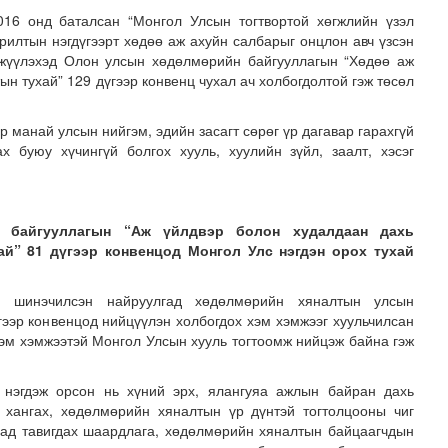
16 онд баталсан “Монгол Улсын тогтвортой хөгжлийн үзэл
рилтын нэгдүгээрт хөдөө аж ахуйн салбарыг онцлон авч үзсэн
гжүүлэхэд Олон улсын хөдөлмөрийн байгууллагын “Хөдөө аж
н тухай” 129 дүгээр конвенц чухал ач холбогдолтой гэж төсөл
 манай улсын нийгэм, эдийн засагт сөрөг үр дагавар гарахгүй
 буюу хүчингүй болгох хууль, хуулийн зүйл, заалт, хэсэг
 байгууллагын “Аж үйлдвэр болон худалдаан дахь
 маргааш эхэлнэ
й” 81 дүгээр конвенцод Монгол Улс нэгдэн орох тухай
н шинэчилсэн найруулгад хөдөлмөрийн хяналтын улсын
үгээр конвенцод нийцүүлэн холбогдох хэм хэмжээг хуульчилсан
хэм хэмжээтэй Монгол Улсын хууль тогтоомж нийцэж байна гэж
 нэгдэж орсон нь хүний эрх, ялангуяа ажлын байран дахь
 хангах, хөдөлмөрийн хяналтын үр дүнтэй тогтолцооны чиг
ахад тавигдах шаардлага, хөдөлмөрийн хяналтын байцаагчдын