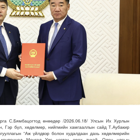
адаадад гаргажээ
га С.Бямбацогтод өнөөдөр /2026.06.18/ Улсын Их Хурлын
үн, Гэр бүл, хөдөлмөр, нийгмийн хамгааллын сайд Т.Аубакир
гууллагын “Аж үйлдвэр болон худалдаан дахь хөдөлмөрийн
 конвенцод Монгол Улс нэгдэн орох тухай, Олон улсын