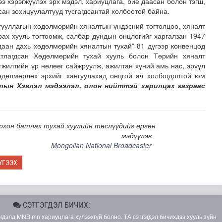
ээ хэрэгжүүлэх эрх мэдэл, хариуцлага, бие даасан болон тэгш,
сан зохицуулалтууд тусгагдсантай холбоотой байна.
ууллагын хөдөлмөрийн хяналтын үндэсний тогтолцоо, хяналт
рах хууль тогтоомж, салбар дундын онцлогийг харгалзан 1947
даан дахь хөдөлмөрийн хяналтын тухай” 81 дүгээр конвенцод
атлагдсан Хөдөлмөрийн тухай хууль болон Төрийн хяналт
гжилтийн үр нөлөөг сайжруулж, ажилтан хүний амь нас, эрүүл
өдөлмөрлөх эрхийг хангуулахад онцгой ач холбогдолтой юм
лын Хэвлэл мэдээлэл, олон нийттэй харилцах газраас
рхон батлах тухай хуулийн төслүүдийг өргөн
мэдүүлэв
Mongolian National Broadcaster
ҮГЭЭХ
СЭТГЭГДЭЛ БИЧИХ:
элд MNB.mn хариуцлага хүлээхгүй болно. ТА сэтгэгдэл бичихдээ хууль зүйн