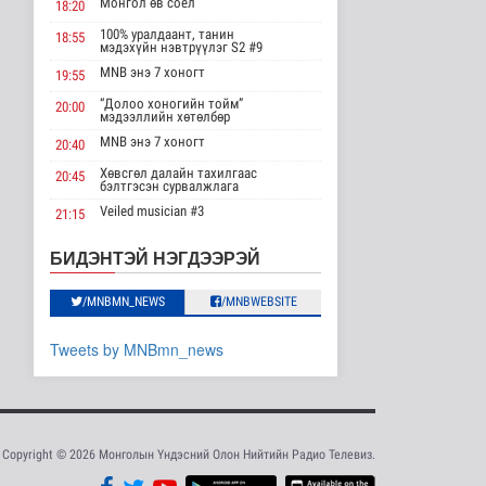
Монгол өв соёл
18:20
эрхлэгчдийг дэмжих
инкубат..
100% уралдаант, танин
18:55
мэдэхүйн нэвтрүүлэг S2 #9
Нийгэм
2026-08-08 17:16
MNB энэ 7 хоногт
19:55
“Долоо хоногийн тойм”
20:00
Сүхбаатар суманд
мэдээллийн хөтөлбөр
баригдаж буй 70 МВт-
ын хүчин ча..
MNB энэ 7 хоногт
20:40
Улс төр
Хөвсгөл далайн тахилгаас
20:45
2026-08-08 17:02
бэлтгэсэн сурвалжлага
Veiled musician #3
21:15
Газрын тосны
агуулахууд эхнээсээ
“Inda house 1” МУСК
22:00
БИДЭНТЭЙ НЭГДЭЭРЭЙ
ашиглалтад орох..
“Гэрэлтэй цонх” үдшийн
23:35
Улс төр
хөтөлбөр
2026-08-08 15:56
/MNBMN_NEWS
/MNBWEBSITE
ЦАГ АГААР:
Tweets by MNBmn_news
Улаанбаатарт шөнөдөө
21 хэм дулаан
Байгаль орчин
2026-08-08 15:01
Хүүхдийн эрүүл,
Copyright © 2026 Монголын Үндэсний Олон Нийтийн Радио Телевиз.
аюулгүй орчинд