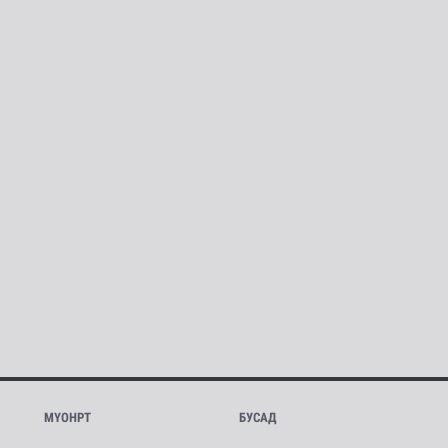
МҮОНРТ
БУСАД