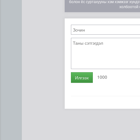
болон ёс суртахууны хэм хэмжээг хүндэт
холбоотой 
1000
Илгээх