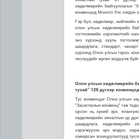
хөдөлмөрийн байгууллагын “Х
конвенцод Монгол Улс нэгдэн о
Гэр бүл, хөдөлмөр, нийгмийн
олон улсын хөдөлмөрийн бай
тогтоомжийн хэрэгжилтийг хан
энэ хүрээнд хууль тогтоом
шаардлага, стандарт, чанар
хүрээнд Олон улсын гэрээ, кон
төслүүдийг өргөн мэдүүлж буйг
“Дүрслэх урлагийн оюуны өв
Олон улсын хөдөлмөрийн ба
тухай” 129 дүгээр конвенцо
Тус конвенцыг Олон улсын хө
"Засаглалын конвенц" гэж тод
орсон нь хүний эрх, ялангуя
хөдөлмөрийн хяналтын үр дүнт
шаардлага, хөдөлмөрийн х
хэрэгжүүлэх эрх мэдэл, хар
хамарсан зохицуулалтууд тусг