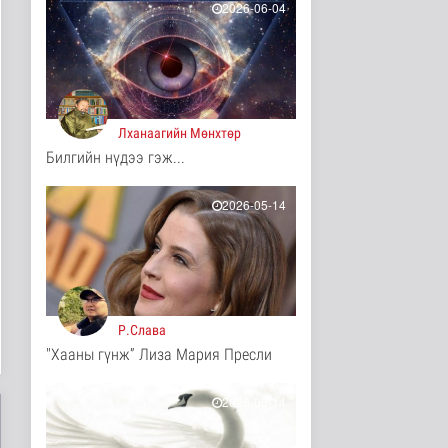
2026-06-04
7 цаг 52 минутын өмнө
Турк, Саудын Араб,
Пакистан улсууд
батлан хамгаа..
Дэлхийд
7 цаг 55 минутын өмнө
Лханаагийн Мөнхтөр
Билгийн нүдээ гэж...
"Онцгой амралт-2026"
реалити шоуны зургийг
авч э..
2026-05-14
Нийгэм
7 цаг 58 минутын өмнө
Монгол-Оросын зэвсэгт
хүчний байлдааны
буудлагат..
7 цагийн өмнө
Нийгэм
Р.Слава
"Хааны гүнж” Лиза Мария Пресли
Цагааннуур суманд 23
мянга гаруй га талбайд
тари..
2026-05-14
Нийгэм
7 цаг 5 минутын өмнө