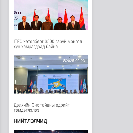
Нийгэм
5 цаг 28 минутын өмнө
"Сэлэнгэ-2026” хээрийн
сургууль амжилттай
явагда..
Нийгэм
6 цаг 13 минутын өмнө
ITEC хөтөлбөрт 3500 гаруй монгол
хүн хамрагдаад байна
Испани улс
цагаачлалын
маргааны улмаас
2025-09-23
Италиас и..
Дэлхийд
7 цаг 46 минутын өмнө
БНСУ залуу хосуудыг
гэрлэлтээ
бүртгүүлэхээс зайл..
Дэлхийд
Дэлхийн Энх тайвны өдрийг
7 цаг 49 минутын өмнө
тэмдэглэлээ
Иргэд: Хичээлийн
НИЙТЛЭЛЧИД
хэрэгслийн үнэ багагүй
нэмэгдсэ..
Нийгэм