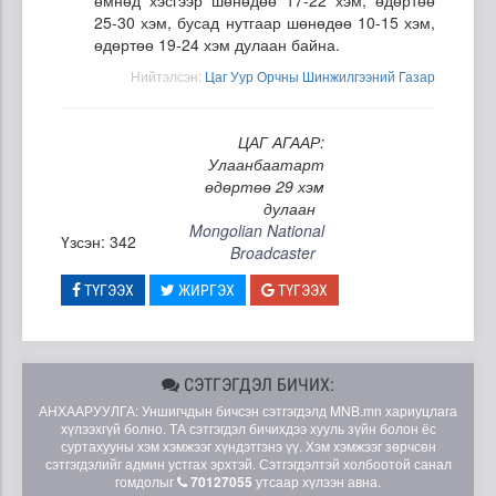
25-30 хэм, бусад нутгаар шөнөдөө 10-15 хэм,
өдөртөө 19-24 хэм дулаан байна.
Нийтэлсэн:
Цаг Уур Орчны Шинжилгээний Газар
ЦАГ АГААР:
Улаанбаатарт
өдөртөө 29 хэм
дулаан
Mongolian National
Үзсэн: 342
Broadcaster
ТҮГЭЭХ
ЖИРГЭХ
ТҮГЭЭХ
СЭТГЭГДЭЛ БИЧИХ:
АНХААРУУЛГА: Уншигчдын бичсэн сэтгэгдэлд MNB.mn хариуцлага
хүлээхгүй болно. ТА сэтгэгдэл бичихдээ хууль зүйн болон ёс
суртахууны хэм хэмжээг хүндэтгэнэ үү. Хэм хэмжээг зөрчсөн
сэтгэгдэлийг админ устгах эрхтэй. Сэтгэгдэлтэй холбоотой санал
гомдолыг
70127055
утсаар хүлээн авна.