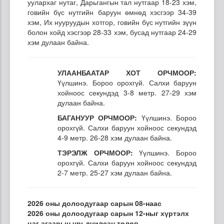
уулархаг нутаг, Дарьгангын тал нутгаар 18-23 хэм,
говийн бүс нутгийн баруун өмнөд хэсгээр 34-39
хэм, Их нууруудын хотгор, говийн бүс нутгийн зүүн
болон хойд хэсгээр 28-33 хэм, бусад нутгаар 24-29
хэм дулаан байна.
УЛААНБААТАР ХОТ ОРЧМООР:
Үүлшинэ. Бороо орохгүй. Салхи баруун
хойноос секундэд 3-8 метр. 27-29 хэм
дулаан байна.
БАГАНУУР ОРЧМООР:
Үүлшинэ. Бороо
орохгүй. Салхи баруун хойноос секундэд
4-9 метр. 26-28 хэм дулаан байна.
ТЭРЭЛЖ ОРЧМООР:
Үүлшинэ. Бороо
орохгүй. Салхи баруун хойноос секундэд
2-7 метр. 25-27 хэм дулаан байна.
2026 оны долоодугаар сарын 08-наас
2026 оны долоодугаар сарын 12-ныг хүртэлх
цаг агаарын урьдчилсан төлөв