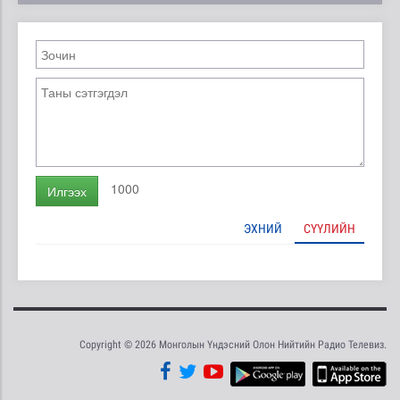
1000
Илгээх
ЭХНИЙ
СҮҮЛИЙН
Copyright © 2026 Монголын Үндэсний Олон Нийтийн Радио Телевиз.