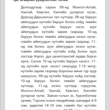
Долоодугаар сарын 08-нд Монгол-Алтай,
Хангай, Хөвсгөл, Хэнтийн уулархаг нутаг,
Дорнод-Дарьгангын тал нутгаар, 09-нд баруун
аймгуудын нутгийн баруун болон хойд, төвийн
аймгуудын нутгийн баруун хэсэг, зүүн
аймгуудын нутгийн зарим газраар, 10-нд
баруун болон төвийн аймгуудын ихэнх нутаг,
говийн аймгуудын нутгийн зарим газраар, 11-
нд төв болон зүүн аймгуудын ихэнх нутаг,
говийн аймгуудын нутгийн хойд болон зүүн
хэсгээр бороо, дуу цахилгаантай аадар бороо
орно. Салхи 10-нд нутгийн баруун хагаст, 11-
нд нутгийн зүүн хагаст секундэд 7-12 метр,
нутгийн зарим газраар борооны өмнө түр зуур
ширүүснэ. 09-нд нутгийн баруун хойд хэсгээр,
10-нд баруун болон төвийн аймгуудын
нутгаар, 11-нд ихэнх нутгаар сэрүүсэж,
Монгол-Алтай, Хангай, Хөвсгөл, Хэнтийн
уулархаг нутаг, Завхан голын эх, Хүрэнбэлчир
орчим, Тэрэлж голын хөндийгөөр шөнөдөө 4-9
хэм, өдөртөө 14-19 хэм, говийн бүс нутгийн
өмнөд хэсгээр шөнөдөө 17-22 хэм, өдөртөө