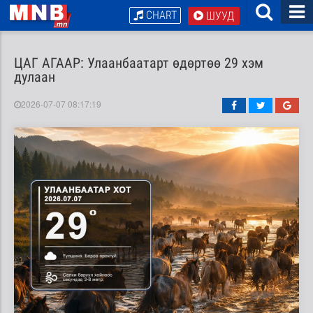
CHART
ШУУД
ЦАГ АГААР: Улаанбаатарт өдөртөө 29 хэм
дулаан
2026-07-07 08:17:19