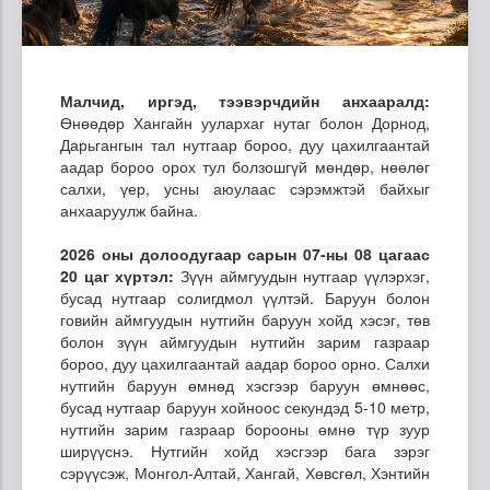
Малчид, иргэд, тээвэрчдийн анхааралд:
Өнөөдөр Хангайн уулархаг нутаг болон Дорнод,
Дарьгангын тал нутгаар бороо, дуу цахилгаантай
аадар бороо орох тул болзошгүй мөндөр, нөөлөг
салхи, үер, усны аюулаас сэрэмжтэй байхыг
анхааруулж байна.
2026 оны долоодугаар сарын 07-ны 08 цагаас
20 цаг хүртэл:
Зүүн аймгуудын нутгаар үүлэрхэг,
бусад нутгаар солигдмол үүлтэй. Баруун болон
говийн аймгуудын нутгийн баруун хойд хэсэг, төв
болон зүүн аймгуудын нутгийн зарим газраар
бороо, дуу цахилгаантай аадар бороо орно. Салхи
нутгийн баруун өмнөд хэсгээр баруун өмнөөс,
бусад нутгаар баруун хойноос секундэд 5-10 метр,
нутгийн зарим газраар борооны өмнө түр зуур
ширүүснэ. Нутгийн хойд хэсгээр бага зэрэг
сэрүүсэж, Монгол-Алтай, Хангай, Хөвсгөл, Хэнтийн