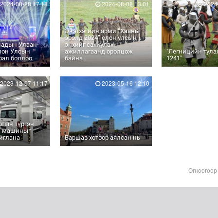
2024-08-28 17:18
2024-08-08 13:01
2024-
Энэтхэгийн арми “Хааны
эрэлд 2024” олон улсын
иадын Улаан-
энхийг сахиулах
лон Улсын
ажиллагаанд оролцож
"Легницийн тула
урал боллоо
байна
1241"
2023-12-07 11:17
2023-05-16 12:10
ртын түргэн
н машиныг
иглана
Варшав хотоор аялсан нь
Огноогоор