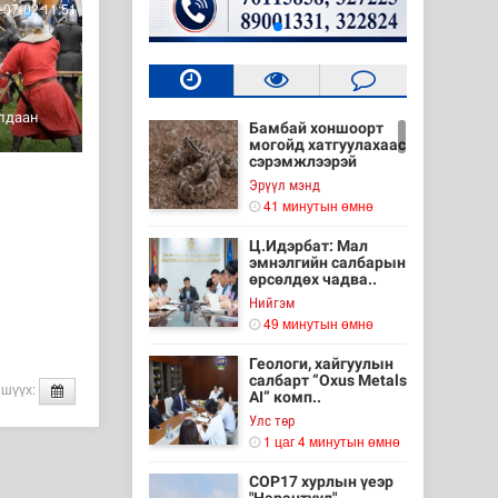
07-02 11:51
лдаан
Бамбай хоншоорт
могойд хатгуулахаас
сэрэмжлээрэй
Эрүүл мэнд
41 минутын өмнө
Ц.Идэрбат: Мал
эмнэлгийн салбарын
өрсөлдөх чадва..
Нийгэм
49 минутын өмнө
Геологи, хайгуулын
салбарт “Oxus Metals
 шүүх:
AI” комп..
Улс төр
1 цаг 4 минутын өмнө
COP17 хурлын үеэр