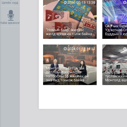
2026-05-19 13:38
Цагийн хүрд
Найм арваннэг
ОХУ-ын Бур
“Номын баяр” жилээс
Үд хотноо О
жилд өргөжин тэлж байна
Буддын II х
2024-01-18 14:12
Монгол Улс, БНТУ-тай
дипломат харилцаа
Евро станда
тогтоосны 55 жилийн ой
тусламжий
энэ онд тохиож байна
Монголд аш