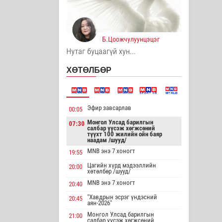
Байгаль орчин
2 цаг 28 минутын өмнө
"Цагийн хүрд"
мэдээллийн
Б.Цоожчулуунцэцэг
хөтөлбөр
Нутаг буцаагүй хун...
/2026.08.07/
Нийгэм
ХӨТӨЛБӨР
3 цаг 34 минутын өмнө
Монгол Улсын
Төрийн дуулал
Энтертайнмент
Эфир завсарлав
00:05
5 цаг 2 минутын өмнө
Монгол Улсад барилгын
07:30
салбар үүсэж хөгжсөний
түүхт 100 жилийн ойн баяр
Шатахуун дамлан
наадам /шууд/
борлуулсан 2
MNB энэ 7 хоногт
19:55
зөрчлийг илрүүлэн
ш..
Цагийн хүрд мэдээллийн
20:00
Нийгэм
хөтөлбөр /шууд/
19 цаг 39 минутын өмнө
MNB энэ 7 хоногт
20:40
"Хавдрын эсрэг үндэсний
Анхаарал сэрэмжээ
20:45
аян-2026"
нэмэгдүүлж, аюулгүй
байдлаа ха..
Монгол Улсад барилгын
21:00
салбар үүсэж хөгжсөний