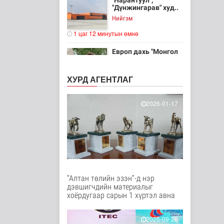
"Нарантуул",
"Дүнжингарав" худ..
Нийгэм
1 цаг 12 минутын өмнө
Европ дахь "Монгол
гэр" зусланд 8 улсаас
35 хүүх..
ХУРД АГЕНТЛАГ
Энтертайнмент
1 цаг 20 минутын өмнө
2026-01-17
Унгар Улс эрчим
хүчээ хэмнэх
зорилгоор
хязгаарла..
Дэлхийд
2 цаг 34 минутын өмнө
Явуулын төрийн
“Алтан төлийн эзэн”-д нэр
үйлчилгээгээр иргэд
дэвшигчдийн материалыг
жолооны болон..
хоёрдугаар сарын 1 хүртэл авна
Нийгэм
2 цаг 39 минутын өмнө
2025-09-26