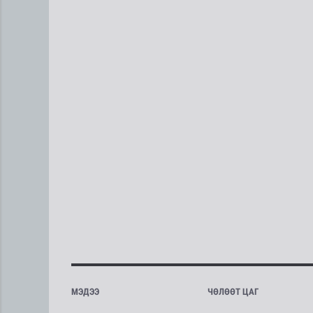
МЭДЭЭ
ЧӨЛӨӨТ ЦАГ