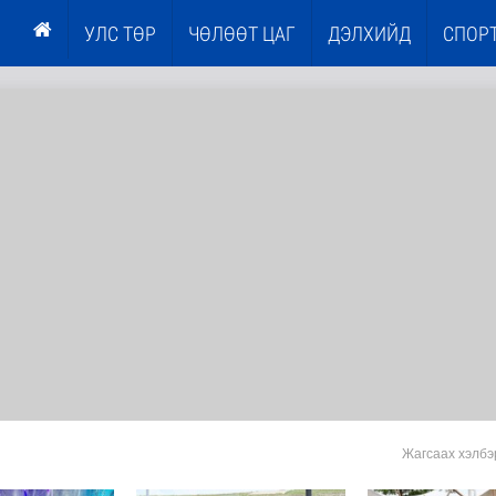
УЛС ТӨР
ЧӨЛӨӨТ ЦАГ
ДЭЛХИЙД
СПОР
Жагсаах хэлбэ