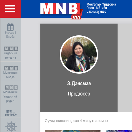
8-р сар 8
Бямба
Үндэсний
телевиз
Монголын
мэдээ
З.Дэнсмаа
Монголын
Продюсер
Үндэсний
радио
Сүүлд шинэчлэгдсэн
4 минутын
өмнө