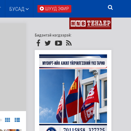
Т
БУСАД
ШУУД ЭФИР
Бидэнтэй нэгдээрэй:
р: