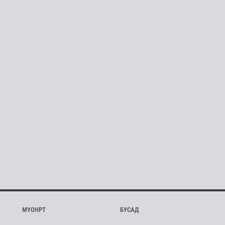
МҮОНРТ
БУСАД