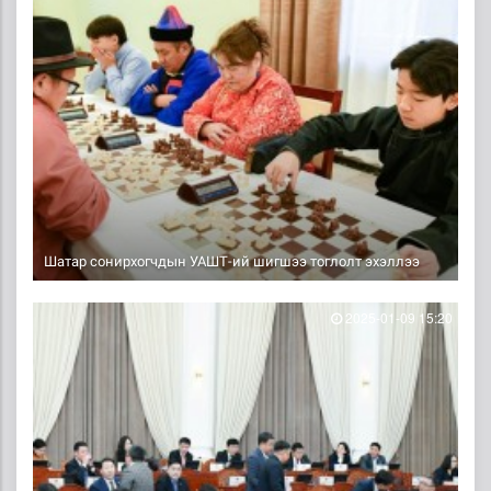
Шатар сонирхогчдын УАШТ-ий шигшээ тоглолт эхэллээ
2025-01-09 15:20