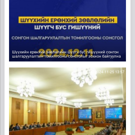
Шүүхийн ерөнхий зөвлөлийн шүүгч бус гишүүний сонгон
шалгаруулалтын томилгооны сонсголыг зохион байгуулна
2024-11-25 13:57