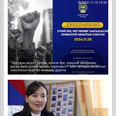
2024-11-15 10:34
“Эрүүдэн шүүлт тулгах, хүнлэг бус, хэрцгий хандахаас
ангид байх хүний эрхийн хэрэгжилт”-ийн талаарх хяналтын
сонсголын бүртгэл өнөөдөр дуусна
2024-11-14 10:20