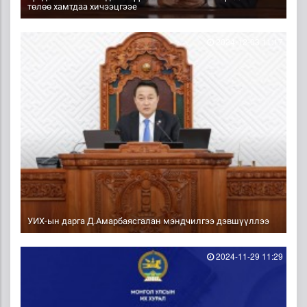
төлөө хамтдаа хичээцгээе
2024-12-03 11:17
УИХ-ын дарга Д.Амарбаясгалан мэндчилгээ дэвшүүллээ
2024-11-29 11:29