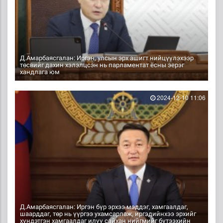
Д.Амарбаясгалан: Иргэн, улсын эрх ашигт нийцүүлэхээр
төсвийг дахин хэлэлцсэн нь парламентат ёсны эерэг
хандлага юм
2024-12-10 11:06
Д.Амарбаясгалан: Иргэн бүр эрхээ мэддэг, хамгаалдаг,
шаарддаг, төр нь үүргээ ухамсарлаж, иргэдийнхээ эрхийг
хүндэтгэн хамгаалдаг илүү сайхан нийгмийг бүтээхийн