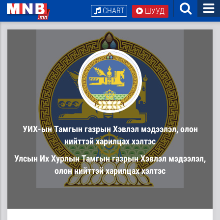
CHART
ШУУД
УИХ-ын Тамгын газрын Хэвлэл мэдээлэл, олон
нийттэй харилцах хэлтэс
Улсын Их Хурлын Тамгын газрын Хэвлэл мэдээлэл,
олон нийттэй харилцах хэлтэс