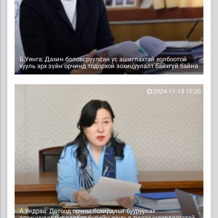
Б.Уянга: Дахин боловсруулсан ус ашиглахтай холбоотой
хууль эрх зүйн орчинд тодорхой зохицуулалт байхгүй байна
2024-11-13 10:20
А.Ундраа: Дотоод орчны бохирдлыг бууруулах
зохицуулалтыг салбар бүрийн хуульд тусгах шаардлагатай