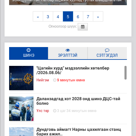
«
3
4
5
6
7
»
Огноогоор шүүх:
ШИНЭ
ЭРЭЛТТЭЙ
СЭТГЭГДЭЛ
"Цагийн хүрд" мэдээллийн хөтөлбөр
/2026.08.06/
9 минутын өмнө
Нийгэм
Даланзадгад хот 2028 онд шинэ ДЦС-тай
болно
3 цаг 34 минутын өмнө
Улс төр
Дундговь аймагт Нарны цахилгаан станц
барих ажил..