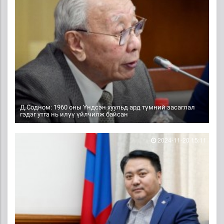
Д.Содном: 1960 оны Үндсэн хуульд ард түмний засаглал
гэдэг утга нь илүү үйлчилж байсан
2024-11-20 15:11