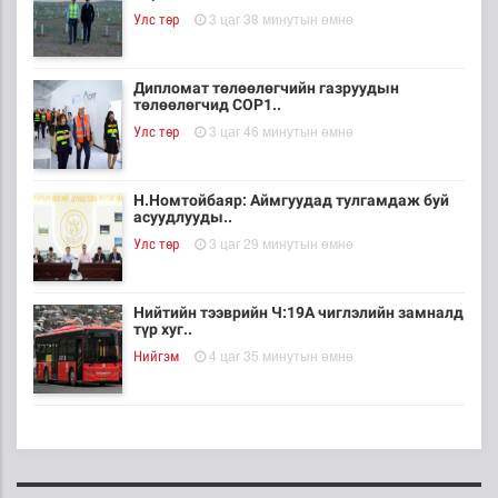
3 цаг 38 минутын өмнө
Улс төр
Дипломат төлөөлөгчийн газруудын
төлөөлөгчид COP1..
3 цаг 46 минутын өмнө
Улс төр
Н.Номтойбаяр: Аймгуудад тулгамдаж буй
асуудлууды..
3 цаг 29 минутын өмнө
Улс төр
Нийтийн тээврийн Ч:19А чиглэлийн замналд
түр хуг..
4 цаг 35 минутын өмнө
Нийгэм
Лаг шатаах үйлдвэр ашиглалтад орсноор
хоногт 250..
4 цаг 6 минутын өмнө
Нийгэм