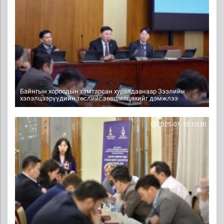
Байнгын хороодын хамтарсан хуралдаанаар Зээлийн
хэлэлцээрүүдийн төслийг зөвшилцөхийг дэмжлээ
2025-01-13 10:30