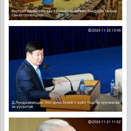
Виртуал хөрөнгийн зах зээлийн өнөөгийн байдлын талаар
санал солилцлоо
2024-11-22 13:49
Д.Лүндээжанцан: Улс орны бүхий л зүйл Үндсэн хуулиасаа
эх үүсэлтэй
2024-11-21 11:52