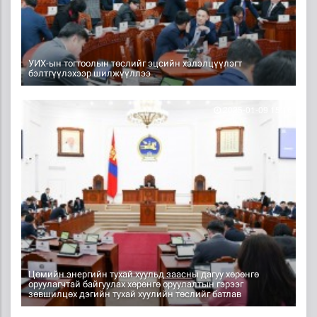
УИХ-ын тогтоолын төслийг эцсийн хэлэлцүүлэгт
бэлтгүүлэхээр шилжүүллээ
2025-01-09 15:16
Цөмийн энергийн тухай хуульд заасны дагуу хөрөнгө
оруулагчтай байгуулах хөрөнгө оруулалтын гэрээг
зөвшилцөх дэгийн тухай хуулийн төслийг батлав