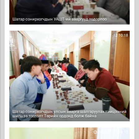
Шатар сонирхогчдын УАШТ-ий аваргууд тодорлоо
2025-01-12 10:18
Шатар сонирхогчдын улсын аварга шалгаруулах тэмцээний
шигшээ тоглолт Төрийн ордонд болж байна
2025-01-11 14:10