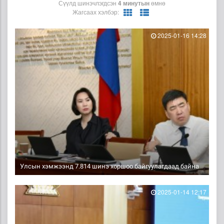
Сүүлд шинэчлэгдсэн
4 минутын
өмнө
Жагсаах хэлбэр:
2025-01-16 14:28
Улсын хэмжээнд 7.814 шинэ хоршоо байгуулагдаад байна
2025-01-14 12:17