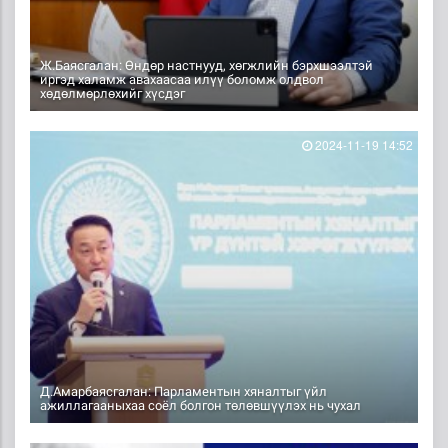
Ж.Баясгалан: Өндөр настнууд, хөгжлийн бэрхшээлтэй
иргэд халамж авахаасаа илүү боломж олдвол
хөдөлмөрлөхийг хүсдэг
2024-11-19 14:52
Д.Амарбаясгалан: Парламентын хяналтыг үйл
ажиллагааныхаа соёл болгон төлөвшүүлэх нь чухал