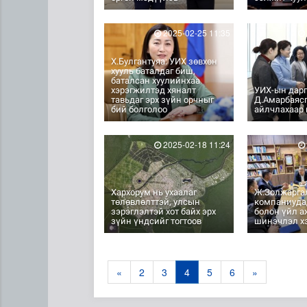
2025-02-25 11:35
Х.Булгантуяа: УИХ зөвхөн
хууль баталдаг биш,
баталсан хуулийнхаа
хэрэгжилтэд хяналт
УИХ-ын дар
тавьдаг эрх зүйн орчныг
Д.Амарбаяс
бий болголоо
айлчлахаар
2025-02-18 11:24
Хархорум нь ухаалаг
Ж.Золжаргал
төлөвлөлттэй, улсын
компаниуда
зэрэглэлтэй хот байх эрх
болон үйл 
зүйн үндсийг тогтоов
шинэчлэл хэ
«
2
3
4
5
6
»