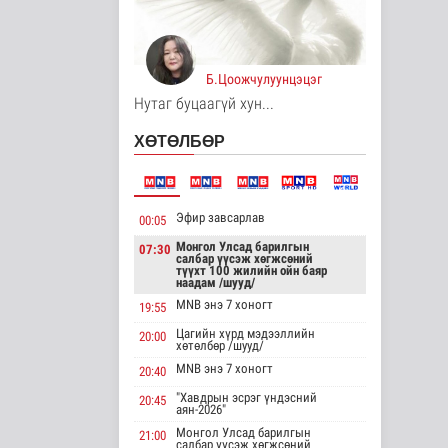
9 цаг 17 минутын өмнө
Унгар Улс эрчим
Б.Цоожчулуунцэцэг
хүчээ хэмнэх
зорилгоор
Нутаг буцаагүй хун...
хязгаарла..
Дэлхийд
ХӨТӨЛБӨР
10 цаг 31 минутын өмнө
Явуулын төрийн
үйлчилгээгээр иргэд
жолооны болон..
Эфир завсарлав
00:05
Нийгэм
Монгол Улсад барилгын
07:30
салбар үүсэж хөгжсөний
10 цаг 36 минутын өмнө
түүхт 100 жилийн ойн баяр
наадам /шууд/
"Нүүдэлчдийн зан
MNB энэ 7 хоногт
19:55
үйл, баатарлаг тууль"
Цагийн хүрд мэдээллийн
эрдэм шин..
20:00
хөтөлбөр /шууд/
Танин мэдэхүй
MNB энэ 7 хоногт
20:40
10 цаг 47 минутын өмнө
"Хавдрын эсрэг үндэсний
20:45
аян-2026"
МҮОНРТ-ийн
Монгол Улсад барилгын
21:00
Үндэсний зөвлөлийн
салбар үүсэж хөгжсөний