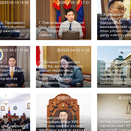
2025-05-19 15:36
2025-05-13 17:31
2025-
У.Хосжаргал: Тө
байгууллагуудад
лд: Парламент
Г.Лувсанжамц: Хэрэглээг
удирдлагын
г тогтолцооны
биш, хэмнэлтийг дэмжих
менежментийг цо
ор ажиллаж
шинэ бодлогын суурийг
олон улсын стан
тавина
дагуу нэвтрүүлн
2025-04-21 11:06
2025-04-03 11:35
2025-
га
П.Батчимэг: Цахилгаан
УИХ-ын үйл ажи
галан
скүүтер, дугуй жолоодон
болон Төрийн ор
тээлч байдал,
замын хөдөлгөөнд
иргэд, зочид,
дөр”-т
оролцогчийн үүрэг,
төлөөлөгчдийг
эндчилгээ
хориглох зүйлсийг
танилцуулах жу
э
хуульчилна
шинэчлэгдлээ
2025-03-17 11:49
2025-03-17 11:10
2025-
УИХ-ын дарга
УЕПГ: Иргэн, хуу
Д.Амарбаясгалан УИХ-ын
этгээд болон өм
5 оны хаврын
2025 оны хаврын ээлжит
гаргасан нийт 92
ган эхэллээ
чуулганыг нээж үг хэллээ
хүсэлтийг шийд