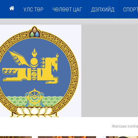
УЛС ТӨР
ЧӨЛӨӨТ ЦАГ
ДЭЛХИЙД
СПОР
Жагсаах хэлбэ