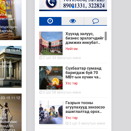
05-01 14:42
рийн
 төслийн
гцоор нь,
дартын
Хүүхэд залуус,
э
бизнес эрхлэгчдийг
дэмжих инкубат..
Нийгэм
03-18 16:44
2 цаг 44 минутын өмнө
ллагаа
донтой
Сүхбаатар суманд
баригдаж буй 70
МВт-ын хүчин ча..
рам
Улс төр
2 цаг 58 минутын өмнө
03-15 11:12
Газрын тосны
агуулахууд эхнээсээ
ашиглалтад орох..
Улс төр
лийн
гөөлөгчөөс
3 цаг 5 минутын өмнө
 гомдол,
вэрлэлээ