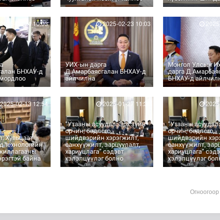
2025-02-24 10:03
2025-02-23 10:03
2025-
га
УИХ-ын дарга
Монгол Улсын И
галан БНХАУ-д
Д.Амарбаясгалан БНХАУ-д
дарга Д.Амарбая
 мордлоо
айлчилна
БНХАУ-д айлчил
2025-02-13 12:54
2025-01-27 11:30
2025-
“Утааны асуудал: Эрх зүйн
“Утааны асуудал:
орчин, бодлого,
орчин, бодлого,
: Хувьцаат
шийдвэрийн хэрэгжилт,
шийдвэрийн хэр
д технологийн
санхүүжилт, зарцуулалт,
санхүүжилт, зар
ажиллагааны
хариуцлага” сэдэвт
хариуцлага” сэдэ
рэгтэй байна
хэлэлцүүлэг болно
хэлэлцүүлэг бол
Огноогоор