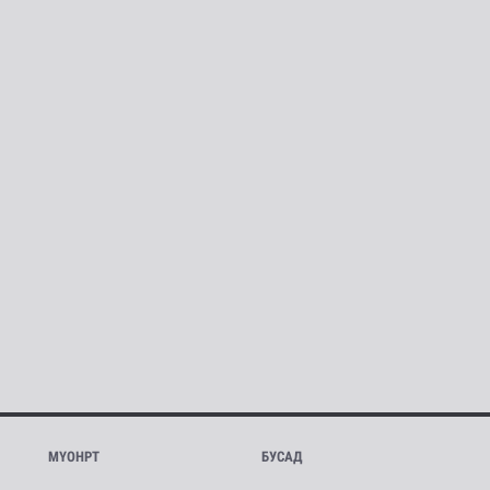
МҮОНРТ
БУСАД