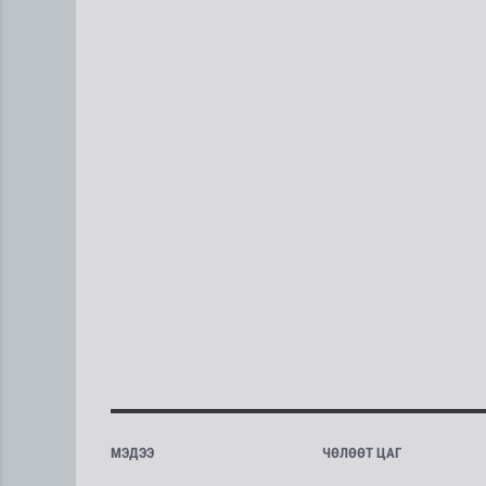
МЭДЭЭ
ЧӨЛӨӨТ ЦАГ