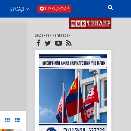
Т
БУСАД
ШУУД ЭФИР
Бидэнтэй нэгдээрэй:
р: