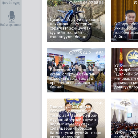
2025-05-22 08:54
Цагийн хүрд
Цахилгаан дугуй (суррон),
цахилгаан скүүтерийн
С.Эрдэнэбо
Найм арваннэг
хэрэглээг зохицуулах
хүний эрхий
хуулийн төслийн
төв болгохо
хэлэлцүүлэг болно
байна
2025-04-21 16:53
УИХ-ын дар
Боловсрол, соёл, шинжлэх
Д.Амарбаяс
ухаан, спортын байнгын
“Дэлхийн бү
хорооны дарга, гишүүд
инновацын ө
орон нутагт ажиллаж
зориулан м
байна
дэвшүүллэ
2025-03-17 13:49
Гашуунсухайт-Ганцмод
боомтын хил дамнасан
төмөр зам, Тавантолгойн
нүүрсний уурхайн хүчин
чадлыг нэмэгдүүлэх
хэлэлцээрийг соёрхон
батлах тухай хуулийн төсөл
УИХ-ын 202
өргөн мэдүүлэв
ээлжит чуул