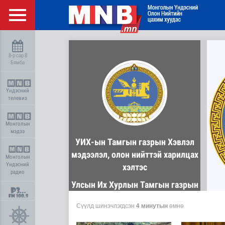
8-р сар 8
Бямба
Үндэсний
телевиз
Монголын
мэдээ
УИХ-ын Тамгын газрын Хэвлэл
мэдээлэл, олон нийттэй харилцах
Монголын
Үндэсний
хэлтэс
радио
Улсын Их Хурлын Тамгын газрын
Хэвлэл мэдээлэл, олон нийттэй
Сүүлд шинэчлэгдсэн
4 минутын
өмнө
харилцах хэлтэс