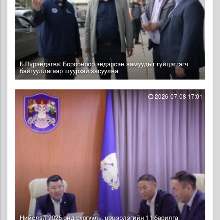
Б.Пүрэвдагва: Борооноор эвдэрсэн замуудыг гүйцэтгэгч
байгууллагаар шуурхай засуулна
2026-07-08 17:01
Нийслэл 2026 онд сургууль, цэцэрлэгийн 11 барилга