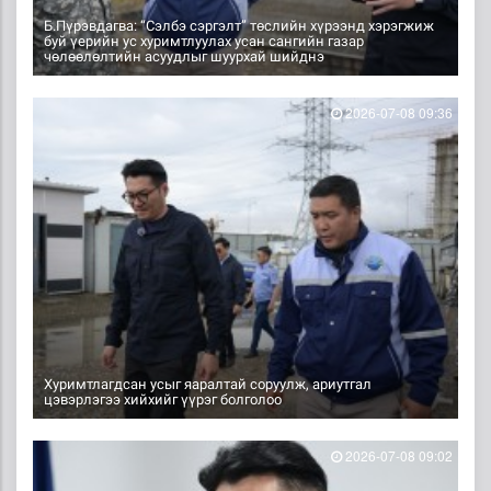
Б.Пүрэвдагва: “Сэлбэ сэргэлт” төслийн хүрээнд хэрэгжиж
буй үерийн ус хуримтлуулах усан сангийн газар
чөлөөлөлтийн асуудлыг шуурхай шийднэ
2026-07-08 09:36
Хуримтлагдсан усыг яаралтай соруулж, ариутгал
цэвэрлэгээ хийхийг үүрэг болголоо
2026-07-08 09:02