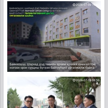
2026-07-09 10:42
Баянхошуу, Шархад дэд төвийн эрчим хүчний хэмнэлттэй
ногоон орон сууцны бүтээн байгуулалт үргэлжилж байна
2026-07-09 08:59