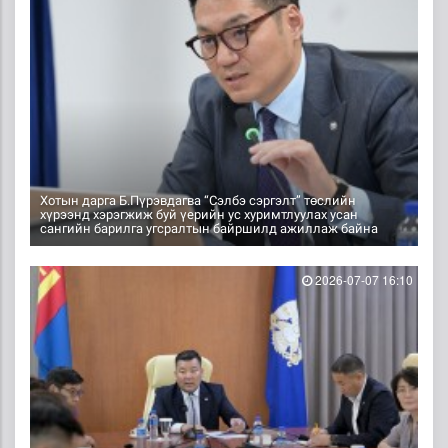
Хотын дарга Б.Пүрэвдагва “Сэлбэ сэргэлт” төслийн
хүрээнд хэрэгжиж буй үерийн ус хуримтлуулах усан
сангийн барилга угсралтын байршилд ажиллаж байна
2026-07-07 16:10