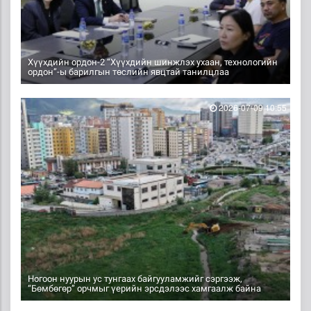
Хүүхдийн ордон-2 “Хүүхдийн шинжлэх ухаан, технологийн
ордон”-ы барилгын төслийн явцтай танилцлаа
2026-07-09 10:55
Ногоон нуурын ус тунгаах байгууламжийг сэргээж,
“Бөмбөгөр” орчмыг үерийн эрсдэлээс хамгаалж байна