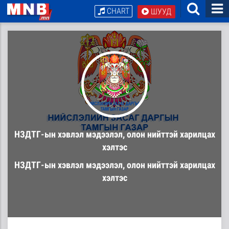
CHART
ШУУД
НЗДТГ-ын хэвлэл мэдээлэл, олон нийттэй харилцах
хэлтэс
НЗДТГ-ын хэвлэл мэдээлэл, олон нийттэй харилцах
хэлтэс