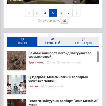
«
3
4
5
6
7
»
Огноогоор шүүх:
ШИНЭ
ЭРЭЛТТЭЙ
СЭТГЭГДЭЛ
Бамбай хоншоорт могойд хатгуулахаас
сэрэмжлээрэй
2 цаг 52 минутын өмнө
Эрүүл мэнд
Ц.Идэрбат: Мал эмнэлгийн салбарын
өрсөлдөх чадва..
2 цагийн өмнө
Нийгэм
Геологи, хайгуулын салбарт “Oxus Metals AI”
комп..