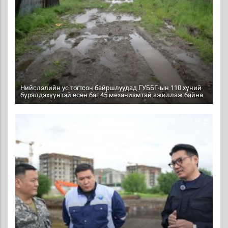
Нийслэлийн ус тогтсон байршлуудад ГУББГ-ын 110 хүний
бүрэлдэхүүнтэй есөн баг 45 механизмтай ажиллаж байна
2026-07-08 10:29