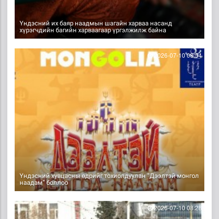
Үндэсний их баяр наадмын шагайн харваа насанд
хүрэгчдийн багийн харваагаар үргэлжилж байна
2026-07-10 08:54
Үндэсний хувцасны өдрийг тохиолдуулан “Дээлтэй монгол
наадам” боллоо
2026-07-10 08:28