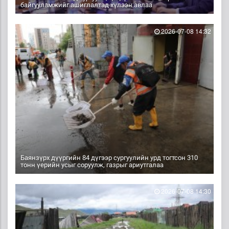
байгууламжийг ашиглалтад хүлээн авлаа
2026-07-08 14:32
Баянзүрх дүүргийн 84 дүгээр сургуулийн урд тогтсон 310
тонн үерийн усыг соруулж, газрыг ариутгалаа
2026-07-08 14:30