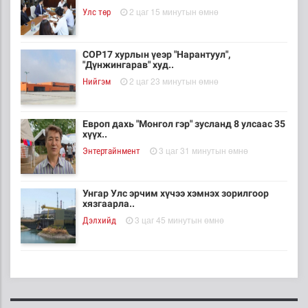
2 цаг 15 минутын өмнө
Улс төр
COP17 хурлын үеэр "Нарантуул",
"Дүнжингарав" худ..
2 цаг 23 минутын өмнө
Нийгэм
Европ дахь "Монгол гэр" зусланд 8 улсаас 35
хүүх..
3 цаг 31 минутын өмнө
Энтертайнмент
Унгар Улс эрчим хүчээ хэмнэх зорилгоор
хязгаарла..
3 цаг 45 минутын өмнө
Дэлхийд
Явуулын төрийн үйлчилгээгээр иргэд
жолооны болон..
3 цаг 50 минутын өмнө
Нийгэм