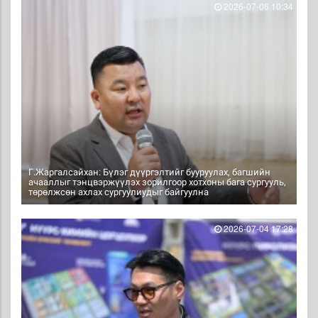
2026-07-06 10:34
Г.Жаргалсайхан: Бүлэг дүүргэлтийг бууруулах, багшийн
ачааллыг тэнцвэржүүлэх зорилгоор хотхоны бага сургууль,
төрөлжсөн ахлах сургуулиудыг байгуулна
2026-07-04 17:28