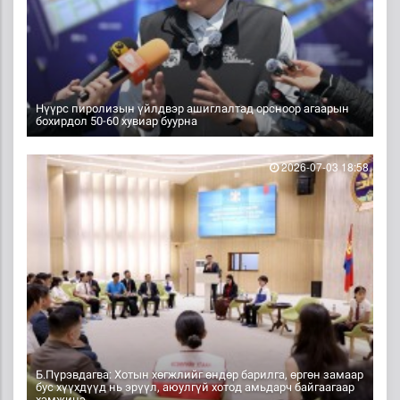
Нүүрс пиролизын үйлдвэр ашиглалтад орсноор агаарын
бохирдол 50-60 хувиар буурна
2026-07-03 18:58
Б.Пүрэвдагва: Хотын хөгжлийг өндөр барилга, өргөн замаар
бус хүүхдүүд нь эрүүл, аюулгүй хотод амьдарч байгаагаар
хэмжинэ