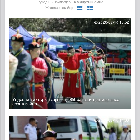
Сүүлд шинэчлэгдсэн
4 минутын
өмнө
Жагсаах хэлбэр:
2026-07-10 15:52
Үндэсний их сурын харваанд 850 харваач цэц мэргэнээ
сорьж байна
2026-07-10 14:08