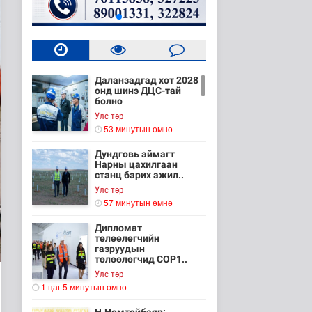
Даланзадгад хот 2028
онд шинэ ДЦС-тай
болно
Улс төр
53 минутын өмнө
Дундговь аймагт
Нарны цахилгаан
станц барих ажил..
Улс төр
57 минутын өмнө
Дипломат
төлөөлөгчийн
газруудын
төлөөлөгчид COP1..
Улс төр
1 цаг 5 минутын өмнө