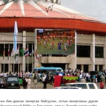
зруудын төлөөлөгчид COP17-ын байгууламжтай танилцлаа
ын бие даасан захиргаа байгуулах, хотын захир­гааны дүрэм
айгуулах тухай МАН-ын Төв хороо, ардын Засгийн газар шийд­