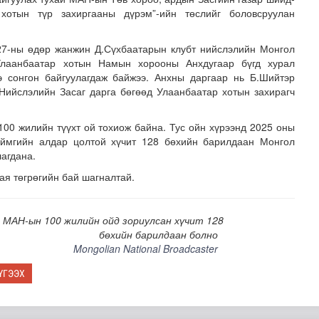
хотын түр захиргааны дүрэм”-ийн төслийг боловс­руулан
27-ны өдөр жанжин Д.Сүхбаатарын клубт нийслэлийн Монгол
лаанбаатар хотын Намын хорооны Анхдугаар бүгд хурал
ээ сонгон байгуулагдаж байжээ. Анхны даргаар нь Б.Шийтэр
Нийслэлийн Засаг дарга бөгөөд Улаанбаатар хотын захирагч
00 жилийн түүхт ой тохиож байна. Тус ойн хүрээнд 2025 оны
лгамдаж буй асуудлуудыг 7 хоног бүр Засгийн газрын х..
аймгийн алдар цолтой хүчит 128 бөхийн барилдаан Монгол
лагдана.
сая төгрөгийн бай шагналтай.
 МАН-ын 100 жилийн ойд зориулсан хүчит 128
бөхийн барилдаан болно
Mongolian National Broadcaster
ҮГЭЭХ