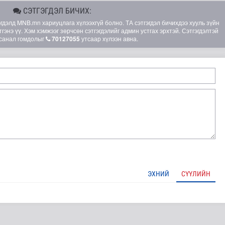
СЭТГЭГДЭЛ БИЧИХ:
элд MNB.mn хариуцлага хүлээхгүй болно. ТА сэтгэгдэл бичихдээ хууль зүйн
гэнэ үү. Хэм хэмжээг зөрчсөн сэтгэгдэлийг админ устгах эрхтэй. Сэтгэгдэлтэй
санал гомдолыг
70127055
утсаар хүлээн авна.
глэлийн замналд түр хугацаагаар өөрчлөлт орууллаа
ЭХНИЙ
СҮҮЛИЙН