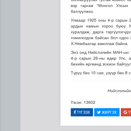
вэр гаргаж “Монгол Улсын 
батлуулжээ.
Улмаар 1925 оны 4-р сарын 
ардын намын хороо буюу У
хуралдаж, дарга тэргүүлэгчд
томилогдож байсан бол одоо 
Х.Нямбаатар ажиллаж байна.
Энэ онд Нийслэлийн МАН-ын 1
Н.Номтойбаяр: Аймгуудад ту
4-р сарын 26-ны өдөр Улс, 
бөхийн өргөөнд зохион байгуу
Түрүү бөх 10 сая, үзүүр бөх 8 
Нийслэлийн
Үзсэн: 13602
ТҮГЭЭХ
ЖИРГЭХ
Т