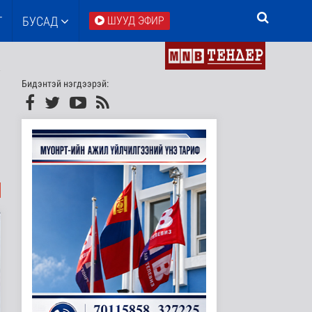
Т
БУСАД
ШУУД ЭФИР
Бидэнтэй нэгдээрэй: