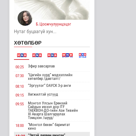
Цагдаагийн
байгууллагын 102
тусгай дугаарт гэмт ..
Б.Цоожчулуунцэцэг
Нийгэм
6 цаг 39 минутын өмнө
Нутаг буцаагүй хун...
Үндэсний спортын
ХӨТӨЛБӨР
зуны VIII наадам
амжилттай зохи..
Cпорт
6 цаг 3 минутын өмнө
Эфир завсарлав
00:25
ОХУ-аас шатахууны
“Цагийн хүрд” мэдээллийн
07:30
импорт тасралтгүй
хөтөлбөр /давталт/
хийгдэж байна
“Эргүүлэг” ОАУСК 3-р анги
08:10
Нийгэм
6 цаг 12 минутын өмнө
Хөгжилтэй үсгүүд
09:15
Монгол Улсын Ерөнхий
09:55
АНУ импортлогчдод
Сайдын ивээл дор ITF
100 тэрбум
ТАЕКВОН-ДО-гийн Ази Тивийн
XI Аварга Шалгаруулах
ам.долларын
Тэмцээн /шууд/
тарифын..
“Монгол бөхөн” баримтат
Дэлхийд
18:00
кино
6 цаг 12 минутын өмнө
“Эвтэй дөрвөн амьтан”