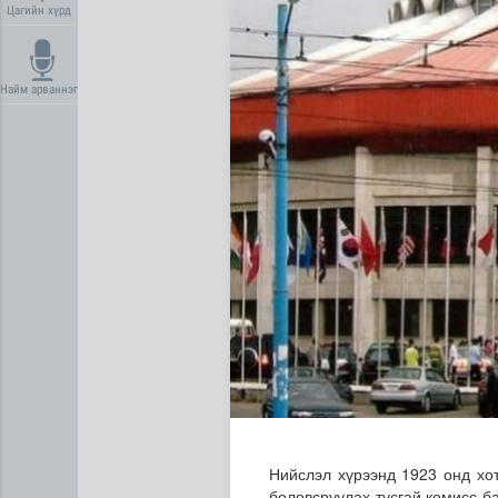
Цагийн хүрд
Найм арваннэг
Дипломат төлөөлөгчийн га
Нийслэл хүрээнд 1923 онд хот
боловсруулах тусгай комисс б