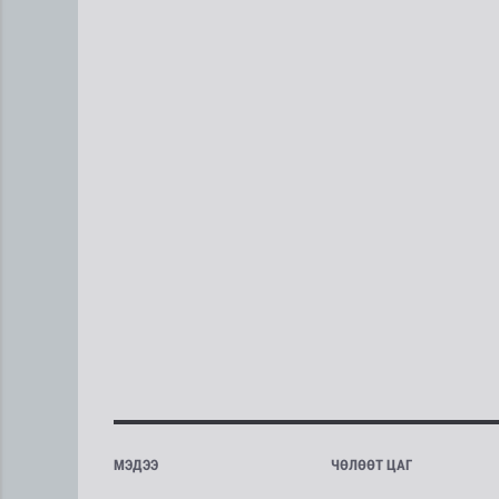
МЭДЭЭ
ЧӨЛӨӨТ ЦАГ