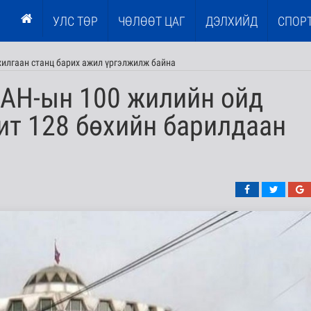
УЛС ТӨР
ЧӨЛӨӨТ ЦАГ
ДЭЛХИЙД
СПОР
илгаан станц барих ажил үргэлжилж байна
АН-ын 100 жилийн ойд
ит 128 бөхийн барилдаан