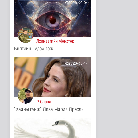
2026-06-04
4 цаг 43 минутын өмнө
COP17-ын зочид,
төлөөлөгчдөд үйлчлэх
250 орчим ж..
Нийгэм
5 цаг 4 минутын өмнө
Лханаагийн Мөнхтөр
Билгийн нүдээ гэж...
Шатахууны нөөцийг
нэмэгдүүлэх,
доголдлыг арилгах..
2026-05-14
Нийгэм
5 цаг 8 минутын өмнө
Нийслэлийн иргэдийн
Төлөөлөгчдийн Хурлын
Ээлжит ..
Нийгэм
Р.Слава
5 цаг 14 минутын өмнө
"Хааны гүнж” Лиза Мария Пресли
Үерийн аюулаас
сэрэмжтэй байхыг
анхааруулж байна
2026-05-14
Байгаль орчин
5 цаг 29 минутын өмнө