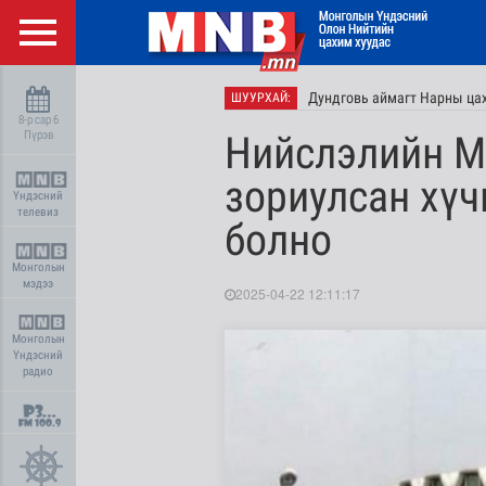
Дундговь аймагт Нарны цах
ШУУРХАЙ:
8-р сар 6
Пүрэв
Нийслэлийн М
зориулсан хүч
Үндэсний
телевиз
болно
Монголын
мэдээ
2025-04-22 12:11:17
Монголын
Үндэсний
радио