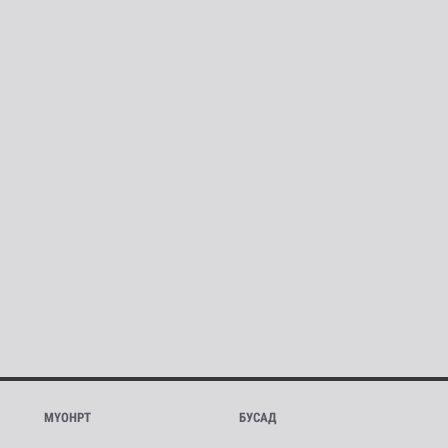
МҮОНРТ
БУСАД