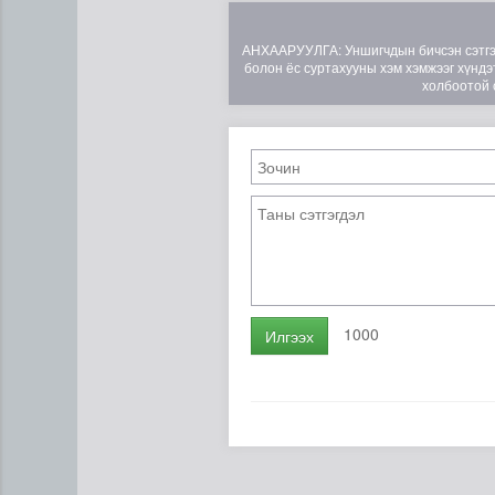
АНХААРУУЛГА: Уншигчдын бичсэн сэтгэгд
болон ёс суртахууны хэм хэмжээг хүндэт
холбоотой 
Нийтийн тээврийн Ч:19А чи
1000
Илгээх