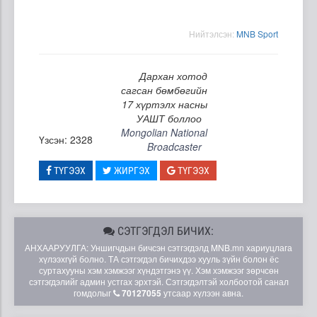
Нийтэлсэн:
MNB Sport
Дархан хотод
сагсан бөмбөгийн
17 хүртэлх насны
УАШТ боллоо
Mongolian National
Үзсэн: 2328
Broadcaster
ТҮГЭЭХ
ЖИРГЭХ
ТҮГЭЭХ
СЭТГЭГДЭЛ БИЧИХ:
АНХААРУУЛГА: Уншигчдын бичсэн сэтгэгдэлд MNB.mn хариуцлага
хүлээхгүй болно. ТА сэтгэгдэл бичихдээ хууль зүйн болон ёс
суртахууны хэм хэмжээг хүндэтгэнэ үү. Хэм хэмжээг зөрчсөн
сэтгэгдэлийг админ устгах эрхтэй. Сэтгэгдэлтэй холбоотой санал
гомдолыг
70127055
утсаар хүлээн авна.