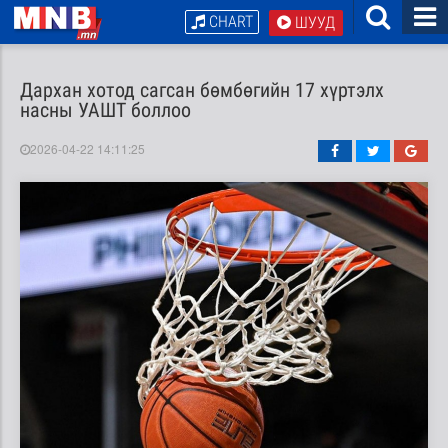
CHART
ШУУД
Дархан хотод сагсан бөмбөгийн 17 хүртэлх
насны УАШТ боллоо
2026-04-22 14:11:25