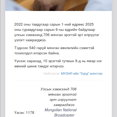
2022 оны тавдугаар сарын 1-ний өдрөөс 2025
оны гуравдугаар сарын 6-ны өдрийн байдлаар
улсын хэмжээнд 706 мянган эрэгтэй эрт илрүүлэг
үзлэгт хамрагджээ.
Тэднээс 540 гаруй мянган өвчлөлийн сэжигтэй
тохиолдол илэрсэн байна.
Үүнээс харахад, 10 эрэгтэй тутмын 9-д нь ямар нэг
өвчний шинж тэмдэг илэрчээ.
Нийтэлсэн:
МҮОНР-ийн "Хурд" агентлаг
Улсын хэмжээнд 706
мянган эрэгтэй
эрт илрүүлэгт
хамрагджээ
Mongolian National
Үзсэн: 1178
Broadcaster