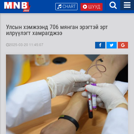
CHART
ШУУД
Улсын хэмжээнд 706 мянган эрэгтэй эрт
илрүүлэгт хамрагджээ
2025-03-20 11:45:07