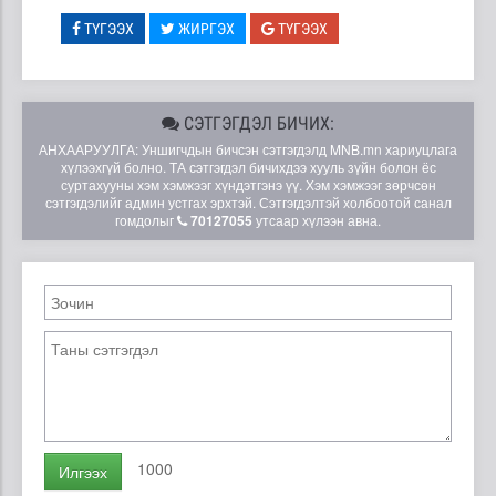
ТҮГЭЭХ
ЖИРГЭХ
ТҮГЭЭХ
СЭТГЭГДЭЛ БИЧИХ:
АНХААРУУЛГА: Уншигчдын бичсэн сэтгэгдэлд MNB.mn хариуцлага
хүлээхгүй болно. ТА сэтгэгдэл бичихдээ хууль зүйн болон ёс
суртахууны хэм хэмжээг хүндэтгэнэ үү. Хэм хэмжээг зөрчсөн
сэтгэгдэлийг админ устгах эрхтэй. Сэтгэгдэлтэй холбоотой санал
гомдолыг
70127055
утсаар хүлээн авна.
1000
Илгээх