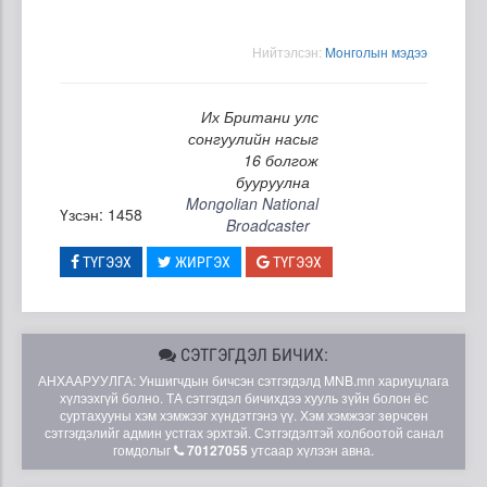
Нийтэлсэн:
Moнголын мэдээ
Их Британи улс
сонгуулийн насыг
16 болгож
бууруулна
Mongolian National
Үзсэн: 1458
Broadcaster
ТҮГЭЭХ
ЖИРГЭХ
ТҮГЭЭХ
СЭТГЭГДЭЛ БИЧИХ:
АНХААРУУЛГА: Уншигчдын бичсэн сэтгэгдэлд MNB.mn хариуцлага
хүлээхгүй болно. ТА сэтгэгдэл бичихдээ хууль зүйн болон ёс
суртахууны хэм хэмжээг хүндэтгэнэ үү. Хэм хэмжээг зөрчсөн
сэтгэгдэлийг админ устгах эрхтэй. Сэтгэгдэлтэй холбоотой санал
гомдолыг
70127055
утсаар хүлээн авна.