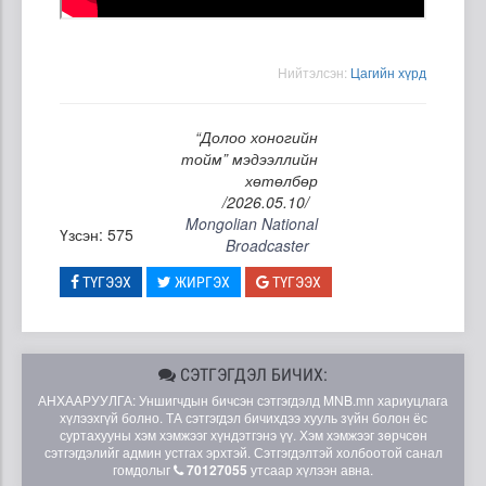
Нийтэлсэн:
Цагийн хүрд
“Долоо хоногийн
тойм” мэдээллийн
хөтөлбөр
/2026.05.10/
Mongolian National
Үзсэн: 575
Broadcaster
ТҮГЭЭХ
ЖИРГЭХ
ТҮГЭЭХ
СЭТГЭГДЭЛ БИЧИХ:
АНХААРУУЛГА: Уншигчдын бичсэн сэтгэгдэлд MNB.mn хариуцлага
хүлээхгүй болно. ТА сэтгэгдэл бичихдээ хууль зүйн болон ёс
суртахууны хэм хэмжээг хүндэтгэнэ үү. Хэм хэмжээг зөрчсөн
сэтгэгдэлийг админ устгах эрхтэй. Сэтгэгдэлтэй холбоотой санал
гомдолыг
70127055
утсаар хүлээн авна.