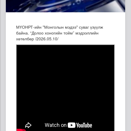
МҮОНРТ-ийн "Монголын мэдээ" суваг үзүүлж
байна. “Долоо хоногийн тойм” мэдээллийн
хөтөлбөр /2026.05.10/