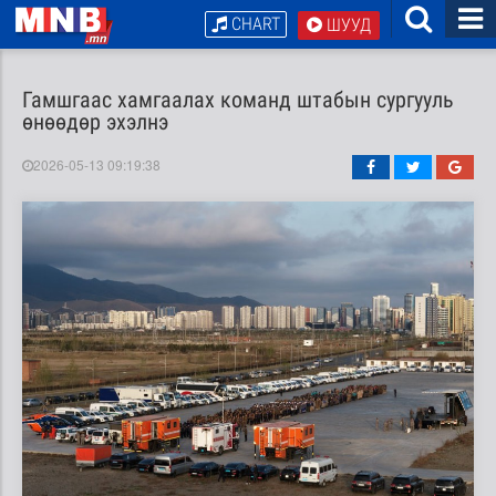
CHART
ШУУД
Гамшгаас хамгаалах команд штабын сургууль
өнөөдөр эхэлнэ
2026-05-13 09:19:38