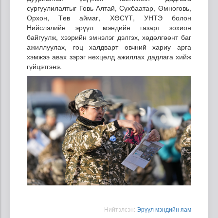
сургуулилалтыг Говь-Алтай, Сүхбаатар, Өмнөговь,
Орхон, Төв аймаг, ХӨСҮТ, УНТЭ болон
Нийслэлийн эрүүл мэндийн газарт зохион
байгуулж, хээрийн эмнэлэг дэлгэх, хөдөлгөөнт баг
ажиллуулах, гоц халдварт өвчний хариу арга
хэмжээ авах зэрэг нөхцөлд ажиллах дадлага хийж
гүйцэтгэнэ.
Нийтэлсэн:
Эрүүл мэндийн яам