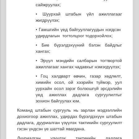
сайжруулах;
• Шуурхай штабын үйл ажиллагааг
жигдрүүлэх;
• Гамшгийн үед байгууллагуудын нэгдсэн
удирдлагын тогтолцоог тодорхойлох;
• Бие бүрэлдэхүүний бэлэн байдлыг
хангах;
• Эрүүл мэндийн салбарын тогтвортой
ажиллагааг хангах чадавхыг нэмэгдүүлэх;
• Гоц халдварт өвчин, газар хөдлөлт,
химийн осол, ой хээрийн түймэр, уул
уурхайн осол зэрэг болзошгүй эрсдэлийн
үед ажиллах дадлага сургуулилтыг
зохион байгуулах юм.
Команд штабын сургууль нь зарлан мэдээллийн
дохиогоор ажиллах, удирдах бүрэлдэхүүн штабын
дадлага, дууриалган үзүүлэх тактикийн сургуулилт
гэсэн үндсэн үе шаттай явагдана.
Дууриалган үзүүлэх тактикийн дадлага