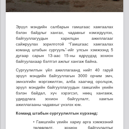
Эрүүл мэндийн салбарын гамшгаас хамгаалах
бэлэн байдлыг хангах, чадавхыг нэмэгдүүлэх,
байгууллагуудын харилцан ажиллагааг
сайжруулах зорилготой “Гамшгаас хамгаалах
команд штабын сургууль”-ийг улсын хэмжээнд 5
дугаар сарын 13-аас 15-ны өдрүүдэд зохион
байгуулахаар бэлтгэл ажлыг хангаж байна.
Сургуулилтын үйл ажиллагаанд нийт 40 гаруй
эрүүл мэндийн байгууллагын 3000 орчим эмч,
эмнэлгийн мэргэжилтэн, алба хаагчид оролцож,
эрүүл мэндийн байгууллагуудын гамшгийн үеийн
бэлэн байдал, хүч хэрэгсэл, нөөц хангамж,
удирдлага зохион байгуулалт, хамтын
ажиллагааны чадавхыг үнэлэх юм.
Команд штабын сургуулилтын хүрээнд:
• Гамшгийн үеийн хариу арга хэмжээний
төлөвлөлт, зохион байгуулалтыг