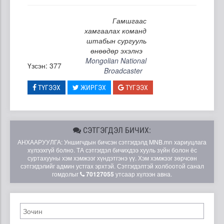
Гамшгаас
хамгаалах команд
штабын сургууль
өнөөдөр эхэлнэ
Mongolian National
Үзсэн: 377
Broadcaster
ТҮГЭЭХ
ЖИРГЭХ
ТҮГЭЭХ
СЭТГЭГДЭЛ БИЧИХ:
АНХААРУУЛГА: Уншигчдын бичсэн сэтгэгдэлд MNB.mn хариуцлага
хүлээхгүй болно. ТА сэтгэгдэл бичихдээ хууль зүйн болон ёс
суртахууны хэм хэмжээг хүндэтгэнэ үү. Хэм хэмжээг зөрчсөн
сэтгэгдэлийг админ устгах эрхтэй. Сэтгэгдэлтэй холбоотой санал
гомдолыг
70127055
утсаар хүлээн авна.