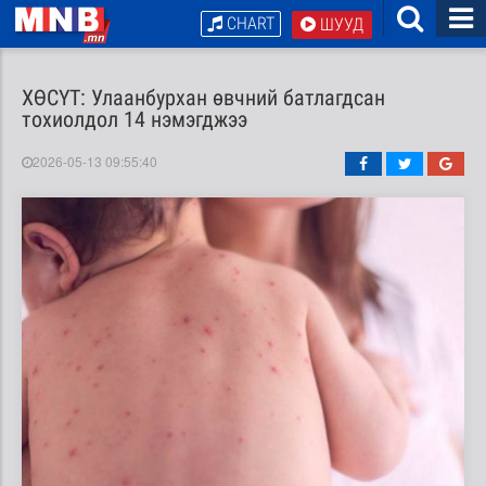
CHART
ШУУД
ХӨСҮТ: Улаанбурхан өвчний батлагдсан
тохиолдол 14 нэмэгджээ
2026-05-13 09:55:40