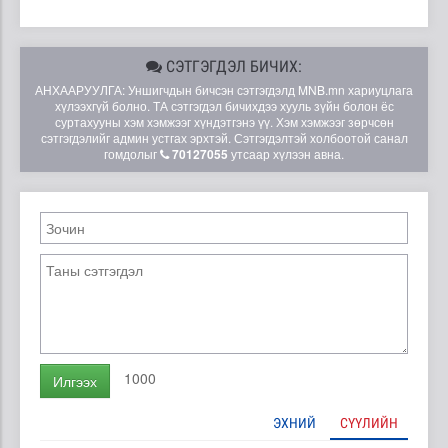
СЭТГЭГДЭЛ БИЧИХ:
АНХААРУУЛГА: Уншигчдын бичсэн сэтгэгдэлд MNB.mn хариуцлага
хүлээхгүй болно. ТА сэтгэгдэл бичихдээ хууль зүйн болон ёс
суртахууны хэм хэмжээг хүндэтгэнэ үү. Хэм хэмжээг зөрчсөн
сэтгэгдэлийг админ устгах эрхтэй. Сэтгэгдэлтэй холбоотой санал
гомдолыг
70127055
утсаар хүлээн авна.
1000
Илгээх
ЭХНИЙ
СҮҮЛИЙН