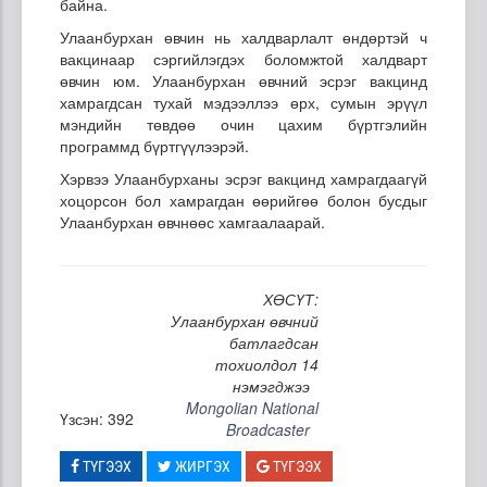
байна.
Улаанбурхан өвчин нь халдварлалт өндөртэй ч
вакцинаар сэргийлэгдэх боломжтой халдварт
өвчин юм. Улаанбурхан өвчний эсрэг вакцинд
хамрагдсан тухай мэдээллээ өрх, сумын эрүүл
мэндийн төвдөө очин цахим бүртгэлийн
программд бүртгүүлээрэй.
Хэрвээ Улаанбурханы эсрэг вакцинд хамрагдаагүй
хоцорсон бол хамрагдан өөрийгөө болон бусдыг
Улаанбурхан өвчнөөс хамгаалаарай.
ХӨСҮТ:
Улаанбурхан өвчний
батлагдсан
тохиолдол 14
нэмэгджээ
Mongolian National
Үзсэн: 392
Broadcaster
ТҮГЭЭХ
ЖИРГЭХ
ТҮГЭЭХ