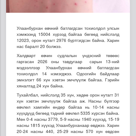
Улаанбурхан өвчний батлагдсан тохиолдол улсын
хэмжээнд 15004 хүрээд байгаа бөгөөд нийслэлд
12023, орон нутагт 2976 бүртгэгдсэн байна. Харин
нас баралт 20 болжээ.
Халдварт өвчин судлалын үндэсний төвөөс
гаргасан 2026 оны тавдугаар сарын 13-ний
мэдээллээр Улаанбурхан өвчний батлагдсан
тохиолдол 14 нэмэгджээ. Одоогийн байдлаар
эмнэлэгт 66 хүн хэвтэн эмчлүүлж байгаа. Гэрийн
хяналтад 24 хүн байна.
Тухайлбал, нийслэлд 35 хүн, хөдөө орон нутагт 31
хүн хэвтэн эмчлүүлж байгаа аж. Насны бүлгээр
өвчлөл хамгийн өндөр байгаа нь 10-14 насны
хүүхдүүд бөгөөд тэдний өвчлөл 5335 хүрсэн байна.
Мөн 0-4 насны 3779, 5-9 насны 1940 хүүхэд, 15-19
насны 1815 хүүхэд Улаанбурханаар өвджээ. Харин
20-24 насны 440, 25-29 насны 570 хүн өвдсөн