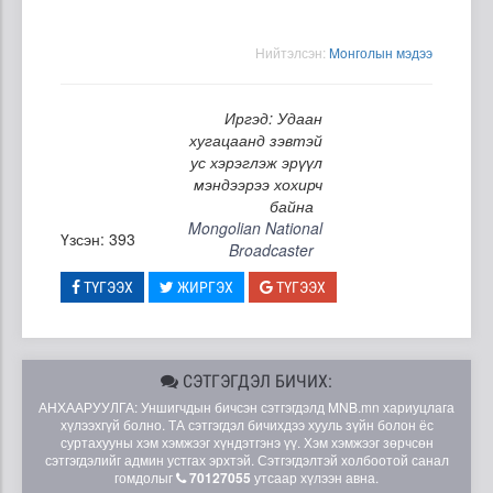
Нийтэлсэн:
Moнголын мэдээ
Иргэд: Удаан
хугацаанд зэвтэй
ус хэрэглэж эрүүл
мэндээрээ хохирч
байна
Mongolian National
Үзсэн: 393
Broadcaster
ТҮГЭЭХ
ЖИРГЭХ
ТҮГЭЭХ
СЭТГЭГДЭЛ БИЧИХ:
АНХААРУУЛГА: Уншигчдын бичсэн сэтгэгдэлд MNB.mn хариуцлага
хүлээхгүй болно. ТА сэтгэгдэл бичихдээ хууль зүйн болон ёс
суртахууны хэм хэмжээг хүндэтгэнэ үү. Хэм хэмжээг зөрчсөн
сэтгэгдэлийг админ устгах эрхтэй. Сэтгэгдэлтэй холбоотой санал
гомдолыг
70127055
утсаар хүлээн авна.