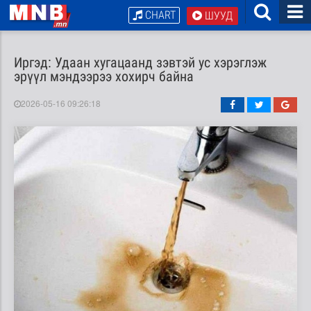
CHART
ШУУД
Иргэд: Удаан хугацаанд зэвтэй ус хэрэглэж
эрүүл мэндээрээ хохирч байна
2026-05-16 09:26:18