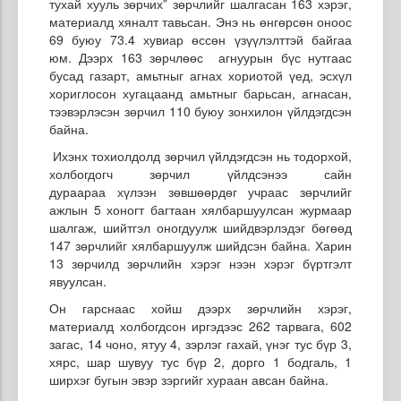
тухай хууль зөрчих” зөрчлийг шалгасан 163 хэрэг,
материалд хяналт тавьсан. Энэ нь өнгөрсөн оноос
69 буюу 73.4 хувиар өссөн үзүүлэлттэй байгаа
юм. Дээрх 163 зөрчлөөс агнуурын бүс нутгаас
бусад газарт, амьтныг агнах хориотой үед, эсхүл
хориглосон хугацаанд амьтныг барьсан, агнасан,
тээвэрлэсэн зөрчил 110 буюу зонхилон үйлдэгдсэн
байна.
Ихэнх тохиолдолд зөрчил үйлдэгдсэн нь тодорхой,
холбогдогч зөрчил үйлдсэнээ сайн
дураараа хүлээн зөвшөөрдөг учраас зөрчлийг
ажлын 5 хоногт багтаан хялбаршуулсан журмаар
шалгаж, шийтгэл оногдуулж шийдвэрлэдэг бөгөөд
147 зөрчлийг хялбаршуулж шийдсэн байна. Харин
13 зөрчилд зөрчлийн хэрэг нээн хэрэг бүртгэлт
явуулсан.
Он гарснаас хойш дээрх зөрчлийн хэрэг,
материалд холбогдсон иргэдээс 262 тарвага, 602
загас, 14 чоно, ятуу 4, зэрлэг гахай, үнэг тус бүр 3,
хярс, шар шувуу тус бүр 2, дорго 1 бодгаль, 1
ширхэг бугын эвэр зэргийг хураан авсан байна.