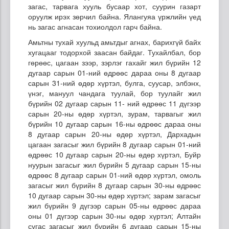
загас, тарвага хууль бусаар хот, суурин газарт
оруулж ирэх зөрчил байна. Ялангуяа үржлийн үед
нь загас агнасан тохиолдол гарч байна.
Амьтны тухай хуульд амьтдыг агнах, барихгүй байх
хугацааг тодорхой заасан байдаг. Тухайлбал, бор
гөрөөс, цагаан зээр, зэрлэг гахайг жил бүрийн 12
дугаар сарын 01-ний өдрөөс дараа оны 8 дугаар
сарын 31-ний өдөр хүртэл, булга, суусар, элбэнх,
үнэг, мануул чандага туулай, бор туулайг жил
бүрийн 02 дугаар сарын 11- ний өдрөөс 11 дүгээр
сарын 20-ны өдөр хүртэл, зурам, тарвагыг жил
бүрийн 10 дугаар сарын 16-ны өдрөөс дараа оны
8 дугаар сарын 20-ны өдөр хүртэл, Дархадын
цагаан загасыг жил бүрийн 8 дугаар сарын 01-ний
өдрөөс 10 дугаар сарын 20-ны өдөр хүртэл, Буйр
нуурын загасыг жил бүрийн 5 дугаар сарын 15-ны
өдрөөс 8 дугаар сарын 01-ний өдөр хүртэл, омоль
загасыг жил бүрийн 8 дугаар сарын 30-ны өдрөөс
10 дугаар сарын 30-ны өдөр хүртэл; зарам загасыг
жил бүрийн 9 дүгээр сарын 05-ны өдрөөс дараа
оны 01 дүгээр сарын 30-ны өдөр хүртэл; Алтайн
сугас загасыг жил бүрийн 6 дугаар сарын 15-ны