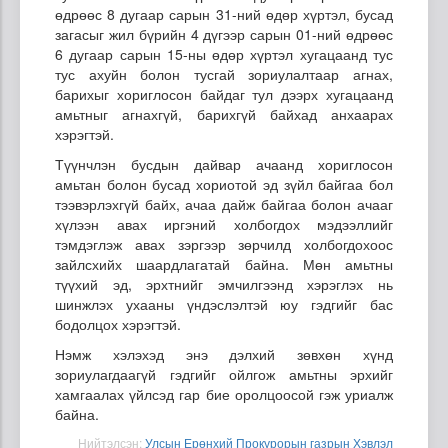
өдрөөс 8 дугаар сарын 31-ний өдөр хүртэл, бусад
загасыг жил бүрийн 4 дүгээр сарын 01-ний өдрөөс
6 дугаар сарын 15-ны өдөр хүртэл хугацаанд тус
тус ахуйн болон тусгай зориулалтаар агнах,
барихыг хориглосон байдаг тул дээрх хугацаанд
амьтныг агнахгүй, барихгүй байхад анхаарах
хэрэгтэй.
Түүнчлэн бусдын дайвар ачаанд хориглосон
амьтан болон бусад хориотой эд зүйл байгаа бол
тээвэрлэхгүй байх, ачаа дайж байгаа болон ачааг
хүлээн авах иргэний холбогдох мэдээллийг
тэмдэглэж авах зэргээр зөрчилд холбогдохоос
зайлсхийх шаардлагатай байна. Мөн амьтны
түүхий эд, эрхтнийг эмчилгээнд хэрэглэх нь
шинжлэх ухааны үндэслэлтэй юу гэдгийг бас
бодолцох хэрэгтэй.
Нэмж хэлэхэд энэ дэлхий зөвхөн хүнд
зориулагдаагүй гэдгийг ойлгож амьтны эрхийг
хамгаалах үйлсэд гар бие оролцоосой гэж уриалж
байна.
Нийтэлсэн:
Улсын Ерөнхий Прокурорын газрын Хэвлэл