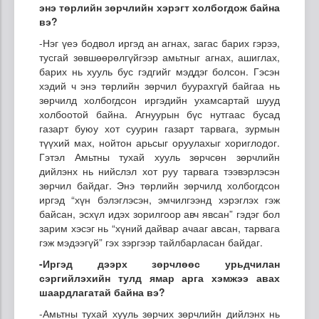
энэ төрлийн зөрчлийн хэрэгт холбогдож байна
вэ?
-Нэг үеэ бодвол иргэд ан агнах, загас барих гэрээ,
тусгай зөвшөөрөлгүйгээр амьтныг агнах, ашиглах,
барих нь хууль бус гэдгийг мэддэг болсон. Гэсэн
хэдий ч энэ төрлийн зөрчил буурахгүй байгаа нь
зөрчилд холбогдсон иргэдийн ухамсартай шууд
холбоотой байна. Агнуурын бүс нутгаас бусад
газарт буюу хот суурин газарт тарвага, зурмын
түүхий мах, нойтон арьсыг оруулахыг хориглодог.
Гэтэл Амьтны тухай хууль зөрчсөн зөрчлийн
дийлэнх нь нийслэл хот руу тарвага тээвэрлэсэн
зөрчил байдаг. Энэ төрлийн зөрчилд холбогдсон
иргэд “хүн бэлэглэсэн, эмчилгээнд хэрэглэх гэж
байсан, эсхүл идэх зорилгоор авч явсан” гэдэг бол
зарим хэсэг нь “хүний дайвар ачааг авсан, тарвага
гэж мэдээгүй” гэх зэргээр тайлбарласан байдаг.
-Иргэд дээрх зөрчлөөс урьдчилан
сэргийлэхийн тулд ямар арга хэмжээ авах
шаардлагатай байна вэ?
-Амьтны тухай хууль зөрчих зөрчлийн дийлэнх нь