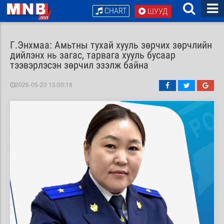
CHART
ШУУД
Г.Энхмаа: Амьтны тухай хууль зөрчих зөрчлийн
дийлэнх нь загас, тарвага хууль бусаар
тээвэрлэсэн зөрчил эзэлж байна
2026-05-20 13:00:18