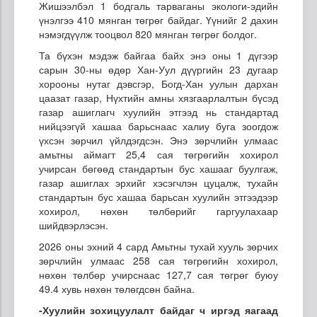
Жишээлбэл 1 бодгаль тарваганы экологи-эдийн
үнэлгээ 410 мянган төгрөг байдаг. Үүнийг 2 дахин
нэмэгдүүлж тооцвол 820 мянган төгрөг болдог.
Та бүхэн мэдэж байгаа байх энэ оны 1 дүгээр
сарын 30-ны өдөр Хан-Уул дүүргийн 23 дугаар
хорооны нутаг дэвсгэр, Богд-Хан уулын дархан
цаазат газар, Нүхтийн амны хязгаарлалтын бүсэд
газар ашиглагч хуулийн этгээд нь стандартад
нийцээгүй хашаа барьснаас халиу буга зоогдож
үхсэн зөрчил үйлдэгдсэн. Энэ зөрчлийн улмаас
амьтны аймагт 25,4 сая төгрөгийн хохирол
учирсан бөгөөд стандартын бус хашааг буулгаж,
газар ашиглах эрхийг хэсэгчлэн цуцалж, тухайн
стандартын бус хашаа барьсан хуулийн этгээдээр
хохирол, нөхөн төлбөрийг гаргуулахаар
шийдвэрлэсэн.
2026 оны эхний 4 сард Амьтны тухай хууль зөрчих
зөрчлийн улмаас 258 сая төгрөгийн хохирол,
нөхөн төлбөр учирснаас 127,7 сая төгрөг буюу
49.4 хувь нөхөн төлөгдсөн байна.
-Хуулийн зохицуулалт байдаг ч иргэд яагаад