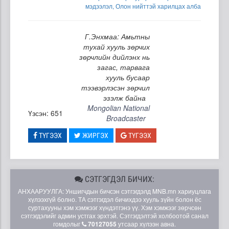
мэдээлэл, Олон нийттэй харилцах алба
Г.Энхмаа: Амьтны
тухай хууль зөрчих
зөрчлийн дийлэнх нь
загас, тарвага
хууль бусаар
тээвэрлэсэн зөрчил
эзэлж байна
Mongolian National
Үзсэн: 651
Broadcaster
ТҮГЭЭХ
ЖИРГЭХ
ТҮГЭЭХ
СЭТГЭГДЭЛ БИЧИХ:
АНХААРУУЛГА: Уншигчдын бичсэн сэтгэгдэлд MNB.mn хариуцлага
хүлээхгүй болно. ТА сэтгэгдэл бичихдээ хууль зүйн болон ёс
суртахууны хэм хэмжээг хүндэтгэнэ үү. Хэм хэмжээг зөрчсөн
сэтгэгдэлийг админ устгах эрхтэй. Сэтгэгдэлтэй холбоотой санал
гомдолыг
70127055
утсаар хүлээн авна.