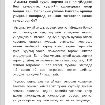
-Амьтны тухай хууль зөрчих зөрчил үйлдсэн
бол хүлээлгэх хуулийн хариуцлага ямар
байдаг вэ? Зөрчлийн улмаас байгаль орчинд
учирсан хохиролд хэчнээн төгрөгийг нөхөн
төлүүлсэн бэ?
-Амьтны тухай хууль зөрчих зөрчил үйлдсэн болох
нь тогтоогдсон хүн, хуулийн этгээдийн зөрчил
үйлдэхдээ ашигласан эд зүйл, хууль бусаар олсон
хөрөнгө, орлогыг хурааж, учруулсан хохирол,
нөхөн төлбөрийг гаргуулахаас гадна Зөрчлийн
тухай хуульд заасан хэмжээгээр торгох шийтгэл
оногдуулдаг. Ер нь бол Амьтны тухай хууль зөрчих
зөрчилд үйлдсэн зөрчлөөс нь хамаараад хүнд 150
мянган төгрөгөөс 1 сая төгрөг, хуулийн этгээдэд
1,5 саяас 10 сая төгрөгөөр торгох шийтгэл
оногдуулах хуулийн заалттай.
Түүнээс гадна амьтны аймагт учирсан хохирлыг
Байгаль орчныг хамгаалах тухай хуулиар тухайн
амьтны экологи– эдийн засгийн үнэлгээг хоёр
дахин нэмэгдүүлсэн хэмжээгээр тооцож, зөрчил
үйлдсэн иргэн, хуулийн этгээдээр нөхөн төлүүлдэг.