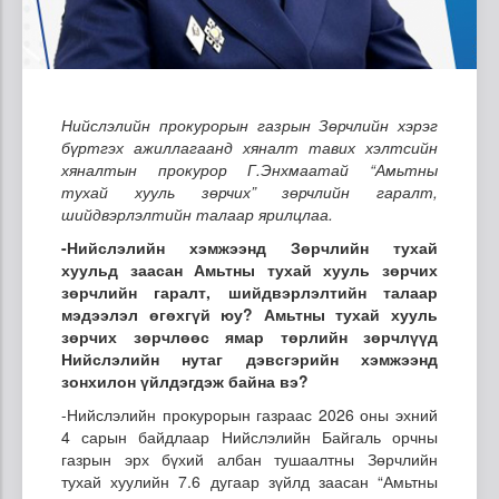
Нийслэлийн прокурорын газрын Зөрчлийн хэрэг
бүртгэх ажиллагаанд хяналт тавих хэлтсийн
хяналтын прокурор Г.Энхмаатай “Амьтны
тухай хууль зөрчих” зөрчлийн гаралт,
шийдвэрлэлтийн талаар ярилцлаа.
-Нийслэлийн хэмжээнд Зөрчлийн тухай
хуульд заасан Амьтны тухай хууль зөрчих
зөрчлийн гаралт, шийдвэрлэлтийн талаар
мэдээлэл өгөхгүй юу? Амьтны тухай хууль
зөрчих зөрчлөөс ямар төрлийн зөрчлүүд
Нийслэлийн нутаг дэвсгэрийн хэмжээнд
зонхилон үйлдэгдэж байна вэ?
-Нийслэлийн прокурорын газраас 2026 оны эхний
4 сарын байдлаар Нийслэлийн Байгаль орчны
газрын эрх бүхий албан тушаалтны Зөрчлийн
тухай хуулийн 7.6 дугаар зүйлд заасан “Амьтны