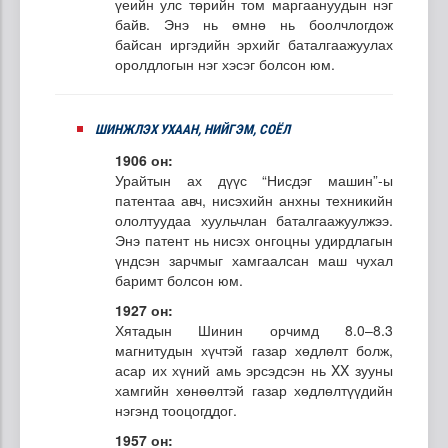
үеийн улс төрийн том маргаануудын нэг
байв. Энэ нь өмнө нь боолчлогдож
байсан иргэдийн эрхийг баталгаажуулах
оролдлогын нэг хэсэг болсон юм.
ШИНЖЛЭХ УХААН, НИЙГЭМ, СОЁЛ
1906 он:
Урайтын ах дүүс “Нисдэг машин”-ы
патентаа авч, нисэхийн анхны техникийн
ололтуудаа хуульчлан баталгаажуулжээ.
Энэ патент нь нисэх онгоцны удирдлагын
үндсэн зарчмыг хамгаалсан маш чухал
баримт болсон юм.
1927 он:
Хятадын Шинин орчимд 8.0–8.3
магнитудын хүчтэй газар хөдлөлт болж,
асар их хүний амь эрсэдсэн нь XX зууны
хамгийн хөнөөлтэй газар хөдлөлтүүдийн
нэгэнд тооцогддог.
1957 он: