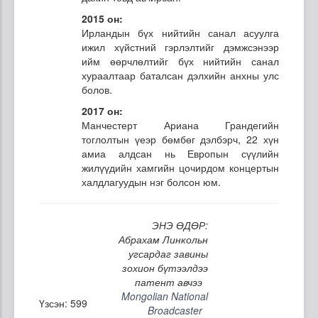
2015 он:
Ирландын бүх нийтийн санал асуулга
ижил хүйстний гэрлэлтийг дэмжсэнээр
ийм өөрчлөлтийг бүх нийтийн санал
хураалтаар баталсан дэлхийн анхны улс
болов.
2017 он:
Манчестерт Ариана Грандегийн
тоглолтын үеэр бөмбөг дэлбэрч, 22 хүн
амиа алдсан нь Европын сүүлийн
жилүүдийн хамгийн цочирдом концертын
халдлагуудын нэг болсон юм.
ЭНЭ ӨДӨР:
Абрахам Линкольн
угсардаг завины
зохион бүтээлдээ
патент авчээ
Mongolian National
Үзсэн: 599
Broadcaster