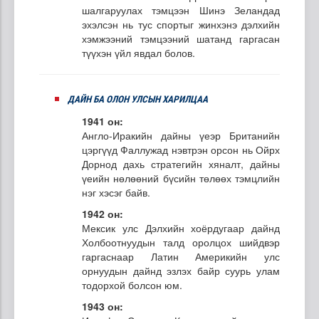
шалгаруулах тэмцээн Шинэ Зеландад
эхэлсэн нь тус спортыг жинхэнэ дэлхийн
хэмжээний тэмцээний шатанд гаргасан
түүхэн үйл явдал болов.
ДАЙН БА ОЛОН УЛСЫН ХАРИЛЦАА
1941 он:
Англо-Иракийн дайны үеэр Британийн
цэргүүд Фаллужад нэвтрэн орсон нь Ойрх
Дорнод дахь стратегийн хяналт, дайны
үеийн нөлөөний бүсийн төлөөх тэмцлийн
нэг хэсэг байв.
1942 он:
Мексик улс Дэлхийн хоёрдугаар дайнд
Холбоотнуудын талд оролцох шийдвэр
гаргаснаар Латин Америкийн улс
орнуудын дайнд эзлэх байр суурь улам
тодорхой болсон юм.
1943 он: