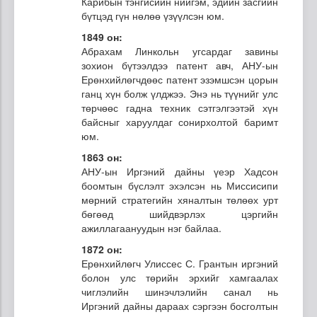
Карибын тэнгисийн нийгэм, эдийн засгийн
бүтцэд гүн нөлөө үзүүлсэн юм.
1849 он:
Абрахам Линкольн угсардаг завины
зохион бүтээлдээ патент авч, АНУ-ын
Ерөнхийлөгчдөөс патент эзэмшсэн цорын
ганц хүн болж үлджээ. Энэ нь түүнийг улс
төрчөөс гадна техник сэтгэлгээтэй хүн
байсныг харуулдаг сонирхолтой баримт
юм.
1863 он:
АНУ-ын Иргэний дайны үеэр Хадсон
боомтын бүслэлт эхэлсэн нь Миссисипи
мөрний стратегийн хяналтын төлөөх урт
бөгөөд шийдвэрлэх цэргийн
ажиллагаануудын нэг байлаа.
1872 он:
Ерөнхийлөгч Улиссес С. Грантын иргэний
болон улс төрийн эрхийг хамгаалах
чиглэлийн шинэчлэлийн санал нь
Иргэний дайны дараах сэргээн босголтын