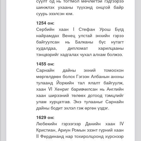
сүүлт од нь тогтмол мөчлөгтэй гэдгээрээ
шинжлэх ухааны түүхэнд онцгой байр
суурь эзэлсэн юм.
1254 он:
Сербийн хаан I Стефан Урош Бүгд
найрамдах Венец улстай энхийн гэрээ
байгуулсан нь Балканы бүс нутагт
худалдаа, дипломат харилцааны
тэнцвэрийг хадгалах чухал алхам болжээ.
1455 он:
Сарнайн дайны эхний томоохон
мөргөлдөөн болох Гэгээн Албанын анхны
тулаанд Йоркийн тал ялалт байгуулж,
хаан VI Хенриг баривчилсан нь Английн
хаан ширээний төлөөх дотоод тэмцлийг
улам хурцатгав. Энэ тулааныг Сарнайн
дайны бодит эхлэл гэж өргөн үздэг.
1629 он:
Любекийн гэрээгээр Данийн хаан IV
Кристиан, Ариун Ромын эзэнт гүрний хаан
II Фердинанд нар тохиролцоонд хүрснээр