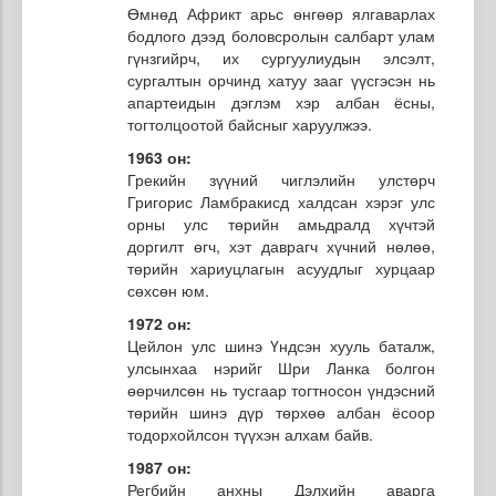
Өмнөд Африкт арьс өнгөөр ялгаварлах
бодлого дээд боловсролын салбарт улам
гүнзгийрч, их сургуулиудын элсэлт,
сургалтын орчинд хатуу зааг үүсгэсэн нь
апартеидын дэглэм хэр албан ёсны,
тогтолцоотой байсныг харуулжээ.
1963 он:
Грекийн зүүний чиглэлийн улстөрч
Григорис Ламбракисд халдсан хэрэг улс
орны улс төрийн амьдралд хүчтэй
доргилт өгч, хэт даврагч хүчний нөлөө,
төрийн хариуцлагын асуудлыг хурцаар
сөхсөн юм.
1972 он:
Цейлон улс шинэ Үндсэн хууль баталж,
улсынхаа нэрийг Шри Ланка болгон
өөрчилсөн нь тусгаар тогтносон үндэсний
төрийн шинэ дүр төрхөө албан ёсоор
тодорхойлсон түүхэн алхам байв.
1987 он:
Регбийн анхны Дэлхийн аварга