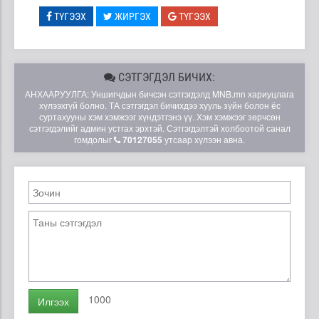
ТҮГЭЭХ
ЖИРГЭХ
ТҮГЭЭХ
СЭТГЭГДЭЛ БИЧИХ:
АНХААРУУЛГА: Уншигчдын бичсэн сэтгэгдэлд MNB.mn хариуцлага
хүлээхгүй болно. ТА сэтгэгдэл бичихдээ хууль зүйн болон ёс
суртахууны хэм хэмжээг хүндэтгэнэ үү. Хэм хэмжээг зөрчсөн
сэтгэгдэлийг админ устгах эрхтэй. Сэтгэгдэлтэй холбоотой санал
гомдолыг
70127055
утсаар хүлээн авна.
1000
Илгээх