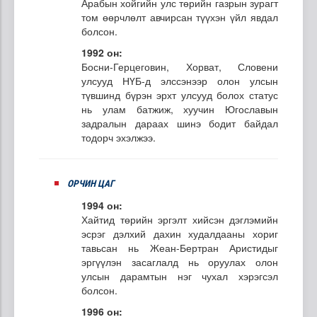
Арабын хойгийн улс төрийн газрын зурагт
том өөрчлөлт авчирсан түүхэн үйл явдал
болсон.
1992 он:
Босни-Герцеговин, Хорват, Словени
улсууд НҮБ-д элссэнээр олон улсын
түвшинд бүрэн эрхт улсууд болох статус
нь улам батжиж, хуучин Югославын
задралын дараах шинэ бодит байдал
тодорч эхэлжээ.
ОРЧИН ЦАГ
1994 он:
Хайтид төрийн эргэлт хийсэн дэглэмийн
эсрэг дэлхий дахин худалдааны хориг
тавьсан нь Жеан-Бертран Аристидыг
эргүүлэн засаглалд нь оруулах олон
улсын дарамтын нэг чухал хэрэгсэл
болсон.
1996 он: