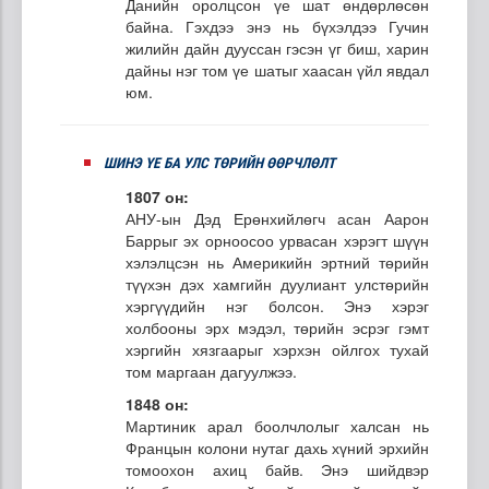
Данийн оролцсон үе шат өндөрлөсөн
байна. Гэхдээ энэ нь бүхэлдээ Гучин
жилийн дайн дууссан гэсэн үг биш, харин
дайны нэг том үе шатыг хаасан үйл явдал
юм.
ШИНЭ ҮЕ БА УЛС ТӨРИЙН ӨӨРЧЛӨЛТ
1807 он:
АНУ-ын Дэд Ерөнхийлөгч асан Аарон
Баррыг эх орноосоо урвасан хэрэгт шүүн
хэлэлцсэн нь Америкийн эртний төрийн
түүхэн дэх хамгийн дуулиант улстөрийн
хэргүүдийн нэг болсон. Энэ хэрэг
холбооны эрх мэдэл, төрийн эсрэг гэмт
хэргийн хязгаарыг хэрхэн ойлгох тухай
том маргаан дагуулжээ.
1848 он:
Мартиник арал боолчлолыг халсан нь
Францын колони нутаг дахь хүний эрхийн
томоохон ахиц байв. Энэ шийдвэр