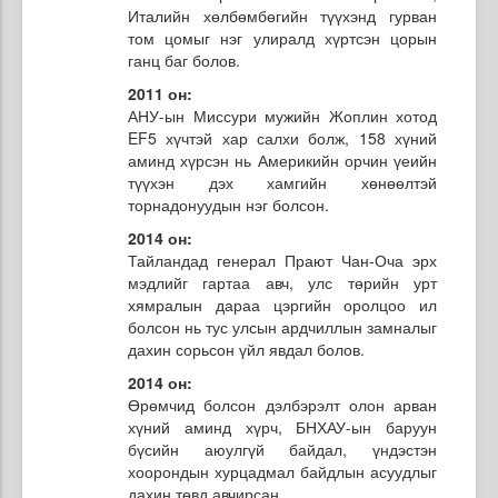
Италийн хөлбөмбөгийн түүхэнд гурван
том цомыг нэг улиралд хүртсэн цорын
ганц баг болов.
2011 он:
АНУ-ын Миссури мужийн Жоплин хотод
EF5 хүчтэй хар салхи болж, 158 хүний
аминд хүрсэн нь Америкийн орчин үеийн
түүхэн дэх хамгийн хөнөөлтэй
торнадонуудын нэг болсон.
2014 он:
Тайландад генерал Прают Чан-Оча эрх
мэдлийг гартаа авч, улс төрийн урт
хямралын дараа цэргийн оролцоо ил
болсон нь тус улсын ардчиллын замналыг
дахин сорьсон үйл явдал болов.
2014 он:
Өрөмчид болсон дэлбэрэлт олон арван
хүний аминд хүрч, БНХАУ-ын баруун
бүсийн аюулгүй байдал, үндэстэн
хоорондын хурцадмал байдлын асуудлыг
дахин төвд авчирсан.