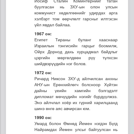
Иосиф Сталин Коминтернийг татан
буулгасан нь ЗХУ-ын олон улсын
коммунист хөдөлгөөнийг удирдах арга
хэлбэрт том өөрчлөлт гарсныг илтгэсэн
үйл явдал байлаа.
1967 он:
Египет Тираны буланг хааснаар
Израилын тэнгисийн гарцыг боомилж,
Ойрх Дорнод дахь хурцадмал байдлыг
цэргийн мөргөлдөөн рүү түлхсэн
шийдвэрүүдийн нэг болов.
1972 он:
Ричард Никсон ЗХУ-д айлчилсан анхны
АНУ-ын Ерөнхийлөгч болсноор Хүйтэн
дайны үеийн хамгийн бэлгэдэлт
дипломат мөчүүдийн нэгийг бүрдүүлжээ.
Энэ айлчлал хоёр их гүрний харилцаанд
шинэ өнгө аяс авчирсан юм.
1990 он:
Умард болон Өмнөд Йемен нэгдэн Бүгд
Найрамдах Йемен улсыг байгуулсан нь