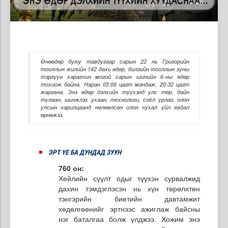
Өнөөдөр буюу тавдугаар сарын 22 нь Григорийн
тооллын жилийн 142 дахь өдөр, билгийн тооллын зуны
тэргүүн харагчин могой сарын шинийн 6-ны өдөр
тохиож байна. Наран 05:06 цагт мандаж, 20:32 цагт
жаргана. Энэ өдөр дэлхийн түүхэнд улс төр, дайн
тулаан, шинжлэх ухаан, технологи, соёл урлаг, олон
улсын харилцаанд нөлөөлсөн олон чухал үйл явдал
өрнөжээ.
ЭРТ ҮЕ БА ДУНДАД ЗУУН
760 он:
Хейлийн сүүлт одыг түүхэн сурвалжид
дахин тэмдэглэсэн нь хүн төрөлхтөн
тэнгэрийн биетийн давтамжит
хөдөлгөөнийг эртнээс ажиглаж байсны
нэг баталгаа болж үлджээ. Хожим энэ