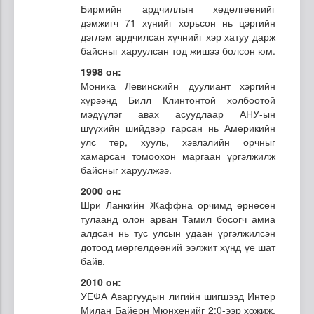
Бирмийн ардчиллын хөдөлгөөнийг
дэмжигч 71 хүнийг хорьсон нь цэргийн
дэглэм ардчилсан хүчнийг хэр хатуу дарж
байсныг харуулсан тод жишээ болсон юм.
1998 он:
Моника Левинскийн дуулиант хэргийн
хүрээнд Билл Клинтонтой холбоотой
мэдүүлэг авах асуудлаар АНУ-ын
шүүхийн шийдвэр гарсан нь Америкийн
улс төр, хууль, хэвлэлийн орчныг
хамарсан томоохон маргаан үргэлжилж
байсныг харуулжээ.
2000 он:
Шри Ланкийн Жаффна орчимд өрнөсөн
тулаанд олон арван Тамил босогч амиа
алдсан нь тус улсын удаан үргэлжилсэн
дотоод мөргөлдөөний ээлжит хүнд үе шат
байв.
2010 он:
УЕФА Аваргуудын лигийн шигшээд Интер
Милан Байерн Мюнхенийг 2:0-ээр хожиж,