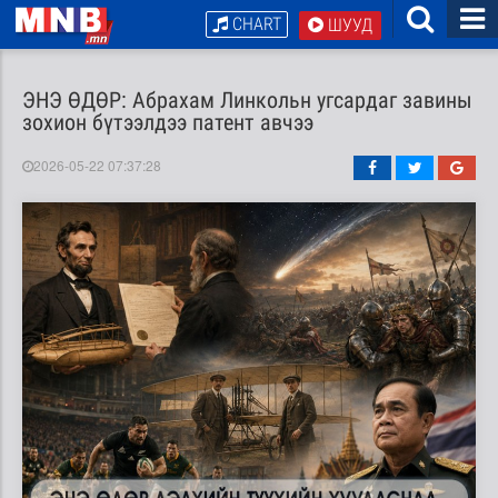
CHART
ШУУД
ЭНЭ ӨДӨР: Абрахам Линкольн угсардаг завины
зохион бүтээлдээ патент авчээ
2026-05-22 07:37:28