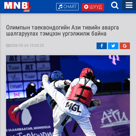
CHART
ШУУД
Олимпын таеквондогийн Ази тивийн аварга
шалгаруулах тэмцээн үргэлжилж байна
2026-05-24 15:02:23