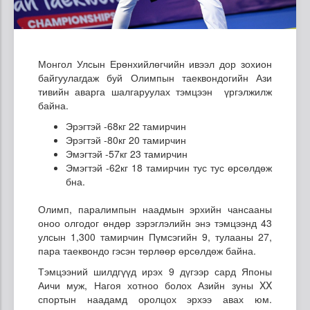
Монгол Улсын Ерөнхийлөгчийн ивээл дор зохион
байгуулагдаж буй Олимпын таеквондогийн Ази
тивийн аварга шалгаруулах тэмцээн үргэлжилж
байна.
Эрэгтэй -68кг 22 тамирчин
Эрэгтэй -80кг 20 тамирчин
Эмэгтэй -57кг 23 тамирчин
Эмэгтэй -62кг 18 тамирчин тус тус өрсөлдөж
бна.
Олимп, паралимпын наадмын эрхийн чансааны
оноо олгодог өндөр зэрэглэлийн энэ тэмцээнд 43
улсын 1,300 тамирчин Пүмсэгийн 9, тулааны 27,
пара таеквондо гэсэн төрлөөр өрсөлдөж байна.
Тэмцээний шилдгүүд ирэх 9 дүгээр сард Японы
Аичи муж, Нагоя хотноо болох Азийн зуны XX
спортын наадамд оролцох эрхээ авах юм.