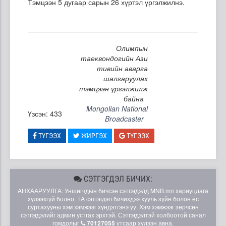
Тэмцээн 5 дугаар сарын 26 хүртэл үргэлжилнэ.
Олимпын
таеквондогийн Ази
тивийн аварга
шалгаруулах
тэмцээн үргэлжилж
байна
Mongolian National
Үзсэн: 433
Broadcaster
ТҮГЭЭХ
ЖИРГЭХ
ТҮГЭЭХ
СЭТГЭГДЭЛ БИЧИХ:
АНХААРУУЛГА: Уншигчдын бичсэн сэтгэгдэлд MNB.mn хариуцлага
хүлээхгүй болно. ТА сэтгэгдэл бичихдээ хууль зүйн болон ёс
суртахууны хэм хэмжээг хүндэтгэнэ үү. Хэм хэмжээг зөрчсөн
сэтгэгдэлийг админ устгах эрхтэй. Сэтгэгдэлтэй холбоотой санал
гомдолыг
70127055
утсаар хүлээн авна.