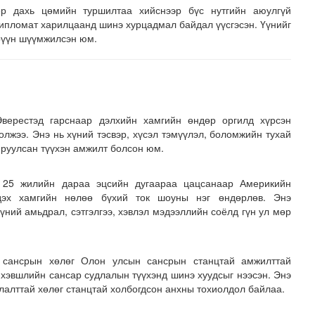
р дахь цөмийн туршилтаа хийснээр бүс нутгийн аюулгүй
ипломат харилцаанд шинэ хурцадмал байдал үүсгэсэн. Үүнийг
рүүн шүүмжилсэн юм.
верестэд гарснаар дэлхийн хамгийн өндөр оргилд хүрсэн
олжээ. Энэ нь хүний тэсвэр, хүсэл тэмүүлэл, боломжийн тухай
руулсан түүхэн амжилт болсон юм.
 25 жилийн дараа эцсийн дугаараа цацсанаар Америкийн
 дэх хамгийн нөлөө бүхий ток шоуны нэг өндөрлөв. Энэ
хүний амьдрал, сэтгэлгээ, хэвлэл мэдээллийн соёлд гүн ул мөр
 сансрын хөлөг Олон улсын сансрын станцтай амжилттай
 хэвшлийн сансар судлалын түүхэнд шинэ хуудсыг нээсэн. Энэ
алттай хөлөг станцтай холбогдсон анхны тохиолдол байлаа.