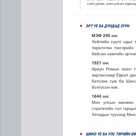
соёл урлаг, олон улсын харилц
ЭРТ ҮЕ БА ДУНДАД ЗУУН
МЭӨ 240 он:
Хейлийн сүүлт одыг т
төрөлхтөн тэнгэрийн
байсан хамгийн эртни
Газрын тосны агуулахууд э
1521 он:
Ариун Ромын эзэнт г
зарласнаар Европ да
Католик сүм ба Шинэ
болгосон юм.
1644 он:
Мин улсын жанжин 
стратегийн гол гарцы
Хятадын түүхэнд Минэ
ШИНЭ ҮЕ БА УЛС ТӨРИЙН Ө