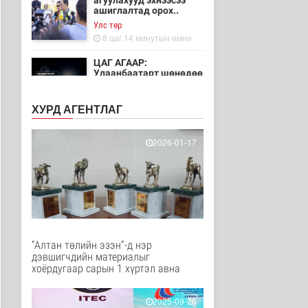
агуулахууд эхнээсээ
ашиглалтад орох..
Улс төр
8 цаг 14 минутын өмнө
ЦАГ АГААР:
Улаанбаатарт шөнөдөө
21 хэм дулаан
Байгаль орчин
ХУРД АГЕНТЛАГ
9 цаг 9 минутын өмнө
Хүүхдийн эрүүл,
2026-01-17
аюулгүй орчинд
суралцах нөхцөлий..
Нийгэм
10 цаг 58 минутын өмнө
“COP Time”-ийн
өргөтгөсөн хуралдаан
болж байна
“Алтан төлийн эзэн”-д нэр
Байгаль орчин
дэвшигчдийн материалыг
11 цаг 5 минутын өмнө
хоёрдугаар сарын 1 хүртэл авна
Туул гол дээгүүр 476
метр урт гүүр барьж
2025-09-26
байна