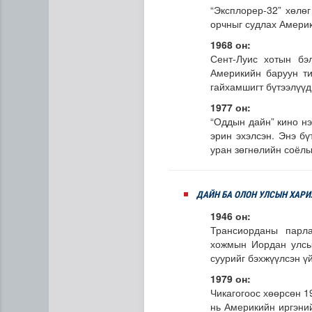
“Эксплорер-32” хөлө
орчныг судлах Америк
1968 он:
Сент-Луис хотын бэл
Америкийн баруун ти
гайхамшигт бүтээлүүд
1977 он:
“Оддын дайн” кино нэ
эрин эхэлсэн. Энэ бү
уран зөгнөлийн соёлы
ДАЙН БА ОЛОН УЛСЫН ХАР
1946 он:
Трансиорданы парла
хожмын Иордан улсын
суурийг бэхжүүлсэн ү
1979 он:
Чикагогоос хөөрсөн 1
нь Америкийн иргэний