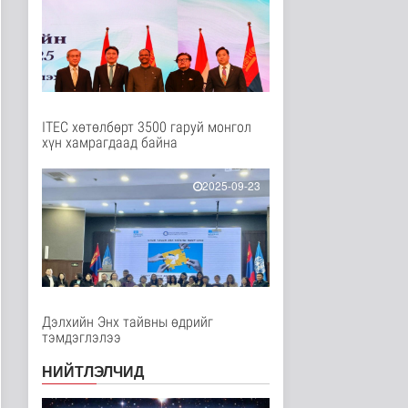
Нийгэм
11 цаг 20 минутын өмнө
Төслийн эхний 87 км-
ээс цааш үргэлжлэх
хэсгүүдэд..
Нийгэм
12 цаг 31 минутын өмнө
ITEC хөтөлбөрт 3500 гаруй монгол
хүн хамрагдаад байна
Ерөнхий сайд БНХАУ-
аас сар бүр 12-15
мянган тонн..
2025-09-23
Улс төр
12 цаг 36 минутын өмнө
Газар чөлөөлөлт, нөхөн
олговрын асуудлыг
хуулийн..
Нийгэм
12 цаг 39 минутын өмнө
Дэлхийн Энх тайвны өдрийг
тэмдэглэлээ
Бамбай хоншоорт
могойд хатгуулахаас
НИЙТЛЭЛЧИД
сэрэмжлээрэй
Эрүүл мэнд