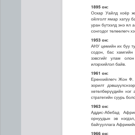
1895 он:
Оскар Уайлд хоёр жи
ойлголт ямар хатуу б
уран бүтээлд энэ ял 
сонгодог төлөөлөгч хэ
1953 он:
АНУ цөмийн их буу т
содон, бас хамгийн
зэвсгийг улам оло
илэрхийлэл байв.
1961 он:
Ерөнхийлөгч Жон Ф. 
зорилт дэвшүүлснээ
хөтөлбөрүүдийн нэг 
стратегийн суурь бол
1963 он:
Аддис-Абебад Афри
орнуудын эв нэгдэ
байгууллага Африкий
1966 он: