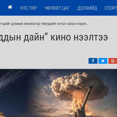
УЛС ТӨР
ЧӨЛӨӨТ ЦАГ
ДЭЛХИЙД
СПОР
эгчдийг дэмжих инкубатор төвүүдийг хотын захын хороо..
ддын дайн” кино нээлтээ