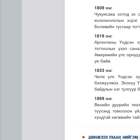
1809 он:
Чукуисака хотод эх
колоничлолын эсрэг
Боливийн тусгаар тог
1819 он:
Аргентины Үндсэн х
тогтнолын үзэл сан
Америкийн улс орнууд
үе байв.
1833 он:
Чили улс Үндсэн ху
ЦАГ АГААР: Улаанбаатарт 
бэхжүүлжээ. Энэхүү Ү
байдлын нэг тулгуур б
1869 он:
Венийн дуурийн теат
түүхэнд томоохон үй
хүндтэй хөгжмийн тай
ШИНЖЛЭХ УХААН, НИЙГЭМ,