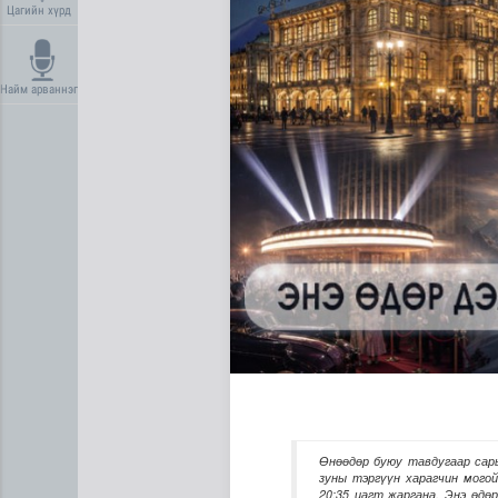
Цагийн хүрд
Найм арваннэг
Сүхбаатар суманд баригдаж
Өнөөдөр буюу тавдугаар сары
зуны тэргүүн харагчин могой
20:35 цагт жаргана. Энэ өдө