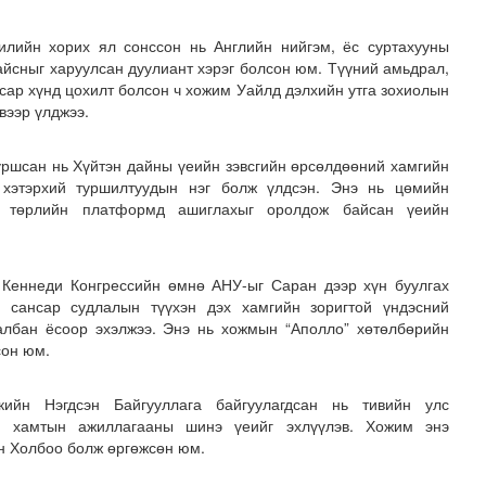
лийн хорих ял сонссон нь Английн нийгэм, ёс суртахууны
айсныг харуулсан дуулиант хэрэг болсон юм. Түүний амьдрал,
асар хүнд цохилт болсон ч хожим Уайлд дэлхийн утга зохиолын
вээр үлджээ.
уршсан нь Хүйтэн дайны үеийн зэвсгийн өрсөлдөөний хамгийн
 хэтэрхий туршилтуудын нэг болж үлдсэн. Энэ нь цөмийн
н төрлийн платформд ашиглахыг оролдож байсан үеийн
Кеннеди Конгрессийн өмнө АНУ-ыг Саран дээр хүн буулгах
р сансар судлалын түүхэн дэх хамгийн зоригтой үндэсний
албан ёсоор эхэлжээ. Энэ нь хожмын “Аполло” хөтөлбөрийн
сон юм.
кийн Нэгдсэн Байгууллага байгуулагдсан нь тивийн улс
л, хамтын ажиллагааны шинэ үеийг эхлүүлэв. Хожим энэ
н Холбоо болж өргөжсөн юм.