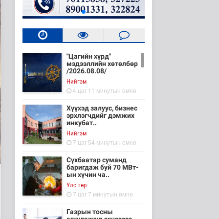
"Цагийн хүрд"
мэдээллийн хөтөлбөр
/2026.08.08/
Нийгэм
4 цаг 11 минутын өмнө
Хүүхэд залуус, бизнес
эрхлэгчдийг дэмжих
инкубат..
Нийгэм
7 цаг 54 минутын өмнө
Сүхбаатар суманд
баригдаж буй 70 МВт-
ын хүчин ча..
Улс төр
7 цаг 7 минутын өмнө
Газрын тосны