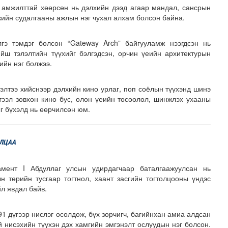
г амжилттай хөөрсөн нь дэлхийн дээд агаар мандал, сансрын
ийн судалгааны ажлын нэг чухал алхам болсон байна.
гэ тэмдэг болсон “Gateway Arch” байгууламж нээгдсэн нь
йш тэлэлтийн түүхийг бэлгэдсэн, орчин үеийн архитектурын
ийн нэг болжээ.
элтээ хийснээр дэлхийн кино урлаг, поп соёлын түүхэнд шинэ
тээл зөвхөн кино бус, олон үеийн төсөөлөл, шинжлэх ухааны
г бүхэлд нь өөрчилсөн юм.
ИЛЦАА
мент I Абдуллаг улсын удирдагчаар баталгаажуулсан нь
 төрийн тусгаар тогтнол, хаант засгийн тогтолцооны үндэс
йл явдал байв.
91 дүгээр нислэг осолдож, бүх зорчигч, багийнхан амиа алдсан
 нисэхийн түүхэн дэх хамгийн эмгэнэлт ослуудын нэг болсон.