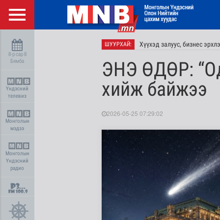
Хүүхэд залуус, бизнес эрхл
ШУУРХАЙ:
8-р сар 8
Бямба
ЭНЭ ӨДӨР: “О
хийж байжээ
Үндэсний
телевиз
2026-05-25 07:29:02
Монголын
мэдээ
Монголын
Үндэсний
радио