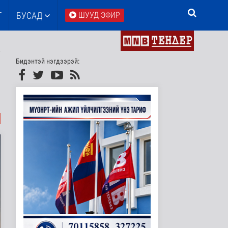
Т
БУСАД
ШУУД ЭФИР
Бидэнтэй нэгдээрэй: