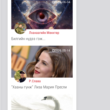
14 цаг 47 минутын өмнө
2026-06-04
Ц.Идэрбат: Мал
эмнэлгийн салбарын
өрсөлдөх чадва..
Нийгэм
14 цаг 55 минутын өмнө
Лханаагийн Мөнхтөр
Геологи, хайгуулын
Билгийн нүдээ гэж...
салбарт “Oxus Metals
AI” комп..
Улс төр
2026-05-14
14 цаг 10 минутын өмнө
COP17 хурлын үеэр
"Нарантуул",
"Дүнжингарав" худ..
Нийгэм
14 цаг 18 минутын өмнө
Р.Слава
"Хааны гүнж” Лиза Мария Пресли
Европ дахь "Монгол гэр"
зусланд 8 улсаас 35
хүүх..
2026-05-14
Энтертайнмент
14 цаг 26 минутын өмнө