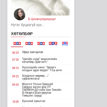
Унгар Улс эрчим хүчээ
хэмнэх зорилгоор
хязгаарла..
Дэлхийд
Б.Цоожчулуунцэцэг
15 цаг 40 минутын өмнө
Нутаг буцаагүй хун...
Явуулын төрийн
ХӨТӨЛБӨР
үйлчилгээгээр иргэд
жолооны болон..
Нийгэм
15 цаг 45 минутын өмнө
Эфир завсарлав
00:35
"Нүүдэлчдийн зан үйл,
баатарлаг тууль" эрдэм
“Цагийн хүрд” мэдээллийн
07:30
хөтөлбөр /давталт/
шин..
Хүүхэлдэйн кино: “Аврагч
Танин мэдэхүй
08:10
нохдын адал явдал” 1-5-р анги
15 цаг 56 минутын өмнө
Асуудлын мөрөөр... /
09:25
сурвалжлага/
МҮОНРТ-ийн Үндэсний
зөвлөлийн даргаар
Монгол Улсын Ерөнхий
09:55
Сайдын ивээл дор ITF
Н.Монсор д..
ТАЕКВОН-ДО-гийн Ази Тивийн
XI Аварга Шалгаруулах
15 цагийн өмнө
Нийгэм
Тэмцээн /шууд/
Хүнсний хувьсгал
18:00
АНУ полисиликон