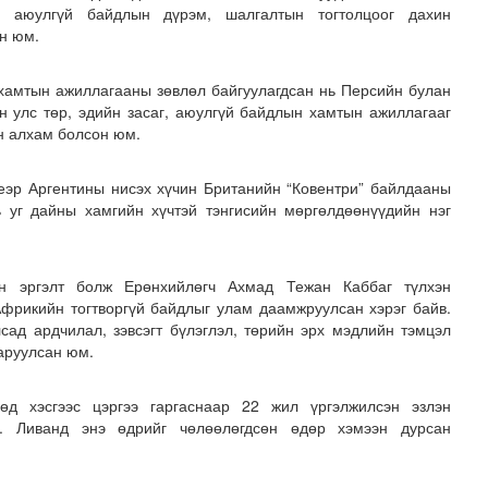
н аюулгүй байдлын дүрэм, шалгалтын тогтолцоог дахин
н юм.
хамтын ажиллагааны зөвлөл байгуулагдсан нь Персийн булан
н улс төр, эдийн засаг, аюулгүй байдлын хамтын ажиллагааг
н алхам болсон юм.
эр Аргентины нисэх хүчин Британийн “Ковентри” байлдааны
ь уг дайны хамгийн хүчтэй тэнгисийн мөргөлдөөнүүдийн нэг
йн эргэлт болж Ерөнхийлөгч Ахмад Тежан Каббаг түлхэн
Африкийн тогтворгүй байдлыг улам даамжруулсан хэрэг байв.
сад ардчилал, зэвсэгт бүлэглэл, төрийн эрх мэдлийн тэмцэл
аруулсан юм.
д хэсгээс цэргээ гаргаснаар 22 жил үргэлжилсэн эзлэн
в. Ливанд энэ өдрийг чөлөөлөгдсөн өдөр хэмээн дурсан