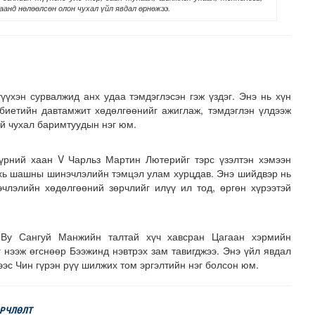
аанд нөлөөлсөн олон чухал үйл явдал өрнөжээ.
үүхэн сурвалжид анх удаа тэмдэглэсэн гэж үздэг. Энэ нь хүн
 биетийн давтамжит хөдөлгөөнийг ажиглаж, тэмдэглэн үлдээж
й чухал баримтуудын нэг юм.
хнээсээ ашиглалтад ороход бэлэн болжээ
үрний хаан V Чарльз Мартин Лютерийг тэрс үзэлтэн хэмээн
хь шашны шинэчлэлийн тэмцэл улам хурцдав. Энэ шийдвэр нь
члэлийн хөдөлгөөний зөрчлийг илүү ил тод, өргөн хүрээтэй
Ву Сангуй Манжийн талтай хүч хавсран Цагаан хэрмийн
г нээж өгснөөр Бээжинд нэвтрэх зам тавигджээ. Энэ үйл явдал
эс Чин гүрэн рүү шилжих том эргэлтийн нэг болсон юм.
ӨРЧЛӨЛТ