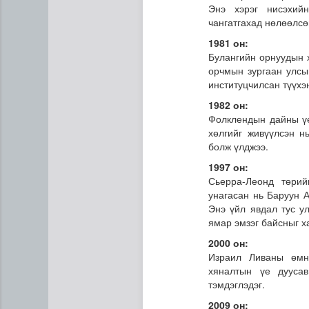
Энэ хэрэг нисэхий
чангатгахад нөлөөлсө
1981 он:
Булангийн орнуудын 
орчмын зургаан улсы
институцчилсан түүхэ
1982 он:
Фолклендын дайны үе
хөлгийг живүүлсэн н
болж үлджээ.
1997 он:
Сьерра-Леонд төри
унагасан нь Баруун 
Энэ үйл явдал тус ул
ямар эмзэг байсныг х
2000 он:
Израил Ливаны өмнө
хяналтын үе дууса
тэмдэглэдэг.
2009 он: