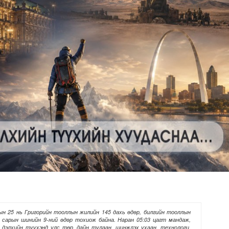
 буй 70 МВт-ын хүчин чадалтай ДЦС-ын технологийн анхн..
н 25 нь Григорийн тооллын жилийн 145 дахь өдөр, билгийн тооллын
 сарын шинийн 9-ний өдөр тохиож байна. Наран 05:03 цагт мандаж,
р дэлхийн түүхэнд улс төр, дайн тулаан, шинжлэх ухаан, технологи,