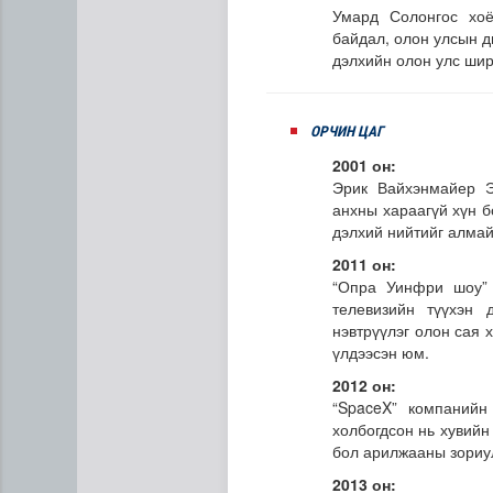
Умард Солонгос хоё
байдал, олон улсын д
дэлхийн олон улс ши
ОРЧИН ЦАГ
2001 он:
Эрик Вайхэнмайер Э
анхны хараагүй хүн б
дэлхий нийтийг алмай
2011 он:
“Опра Уинфри шоу”
телевизийн түүхэн
нэвтрүүлэг олон сая 
үлдээсэн юм.
2012 он:
“SpaceX” компанийн
холбогдсон нь хувийн
бол арилжааны зориул
2013 он: