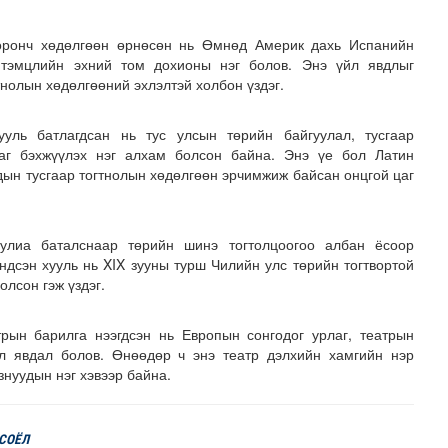
 оронч хөдөлгөөн өрнөсөн нь Өмнөд Америк дахь Испанийн
 тэмцлийн эхний том дохионы нэг болов. Энэ үйл явдлыг
тнолын хөдөлгөөний эхлэлтэй холбон үздэг.
ууль батлагдсан нь тус улсын төрийн байгуулал, тусгаар
ааг бэхжүүлэх нэг алхам болсон байна. Энэ үе бол Латин
ын тусгаар тогтнолын хөдөлгөөн эрчимжиж байсан онцгой цаг
улиа баталснаар төрийн шинэ тогтолцоогоо албан ёсоор
шөнөдөө 21 хэм дулаан
ндсэн хууль нь XIX зууны турш Чилийн улс төрийн тогтвортой
олсон гэж үздэг.
рын барилга нээгдсэн нь Европын сонгодог урлаг, театрын
л явдал болов. Өнөөдөр ч энэ театр дэлхийн хамгийн нэр
знуудын нэг хэвээр байна.
 СОЁЛ