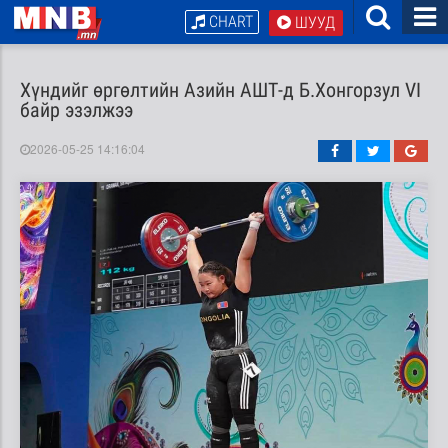
CHART
ШУУД
Хүндийг өргөлтийн Азийн АШТ-д Б.Хонгорзул VI
байр эзэлжээ
2026-05-25 14:16:04