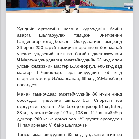
Хүндийг өргөлтийн насанд хүрэгчдийн Азийн
аварга шалгаруулах тэмцээн Энэтхэгийн
Гандинагар хотод болсон. Энэ удаагийн тэмцээнд
28 орны 250 гаруй тамирчин оролцсон бол манай
улсаас үндэсний шигшээ багийн дасгалжуулагч
Ч.Мартын удирдлагад эмэгтэйчүүдийн 63 кг-д олон
улсын хэмжээний мастер Б.Хонгорзул, +86 кг-д дэд
мастер Г.Чинболор, эрэгтэйчүүдийн 79 кг-д
спортын мастер И.Амарсанаа, 88 кг-д У.Мөнхбаяр
өрсөлдсөн.
Манай тамирчдаас эмэгтэйчүүдийн 86 кг-ын жинд
өрсөлдсөн үндэсний шигшээ баг, Спортын төв
сургуулийн сурагч Г.Чинболор огцмоор 81 кг, 86 кг,
88 кг, түлхэлттэйгээр 103 кг, 108 кг, 112 кг, нийлбэр
дүнгээр 200 кг-ыг өргөснөөр “А” группт өрсөлдсөн
11 тамирчнаас VI байр шалгарчээ.
Тэгвэл эмэгтэйчүүдийн 63 кг-д үндэсний шигшээ