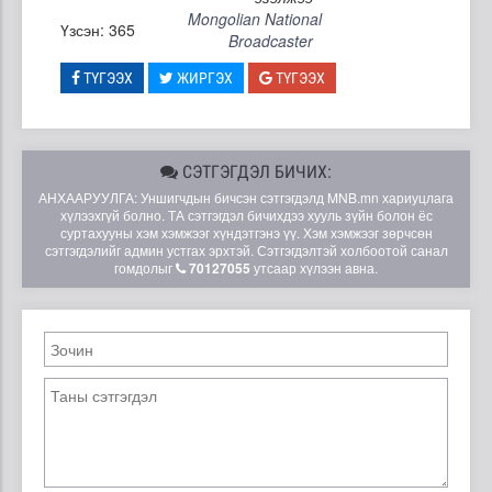
Mongolian National
Үзсэн: 365
Broadcaster
ТҮГЭЭХ
ЖИРГЭХ
ТҮГЭЭХ
СЭТГЭГДЭЛ БИЧИХ:
АНХААРУУЛГА: Уншигчдын бичсэн сэтгэгдэлд MNB.mn хариуцлага
хүлээхгүй болно. ТА сэтгэгдэл бичихдээ хууль зүйн болон ёс
суртахууны хэм хэмжээг хүндэтгэнэ үү. Хэм хэмжээг зөрчсөн
сэтгэгдэлийг админ устгах эрхтэй. Сэтгэгдэлтэй холбоотой санал
гомдолыг
70127055
утсаар хүлээн авна.