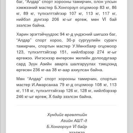
баг, “Алдар” спорт хорооны тамирчин, олон улсын
хэмжээний мастер Б.Хонгорзул огцомоор 83 кг, 86
кг, 89 кг, түлхэлттэйгээр 107 кг, 113 кг, 117 кг,
нийбэл дүнгээр 206 кг-ыг өргөж, мөн VI бай
эзэлсэн байна.
Харин эрэгтэйчүүдээс 94 кг-д үндэсний шигшээ баг,
“Алдар” спорт хороо, 30-р сургуулийн сурагч
тамирчин, спортын мастер У.Мөнхбаяр огцомоор
123, түлхэлттэйгээр 151, нийлбэрээр 274 кг-ыг
өргөжээ. Ингэснээр өнгөрсөн жилийн долоодугаар
сард Зүүн Азийн аварга шалгаруулах тэмцээнд
өргөсөн 236 кг-аа 38 кг-аар ахиулсан байна.
Мөн “Алдар” спорт хорооны тамирчин, спортын
мастер И.Амарсанаа 79 кг-д огцомоор 108 кг, 113
кг, 118 кг, түлхэлттэйгээр 126 кг, 128 кг, нийлбэрээр
246 кг-ыг өргөж, X байр эзэлсэн байна.
Хүндийг өргөлтийн
Азийн АШТ-д
Б.Хонгорзул VI байр
эзэлжээ