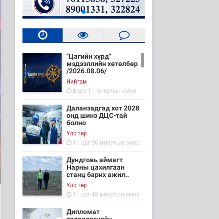
"Цагийн хүрд"
мэдээллийн хөтөлбөр
/2026.08.06/
Нийгэм
8 цаг 11 минутын өмнө
Даланзадгад хот 2028
онд шинэ ДЦС-тай
болно
Улс төр
11 цаг 36 минутын өмнө
Дундговь аймагт
Нарны цахилгаан
станц барих ажил..
Улс төр
11 цаг 40 минутын өмнө
Дипломат