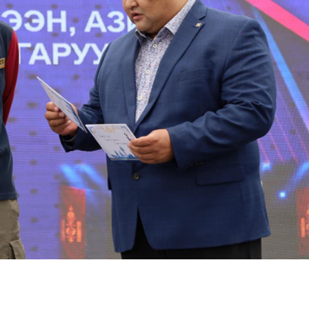
илгаан станц барих ажил үргэлжилж байна