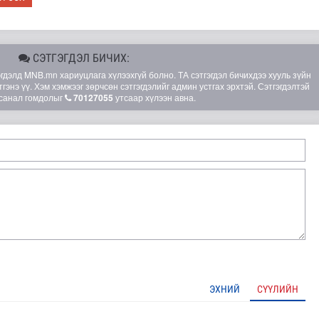
СЭТГЭГДЭЛ БИЧИХ:
элд MNB.mn хариуцлага хүлээхгүй болно. ТА сэтгэгдэл бичихдээ хууль зүйн
гэнэ үү. Хэм хэмжээг зөрчсөн сэтгэгдэлийг админ устгах эрхтэй. Сэтгэгдэлтэй
санал гомдолыг
70127055
утсаар хүлээн авна.
лгамдаж буй асуудлуудыг 7 хоног бүр Засгийн газрын х..
ЭХНИЙ
СҮҮЛИЙН