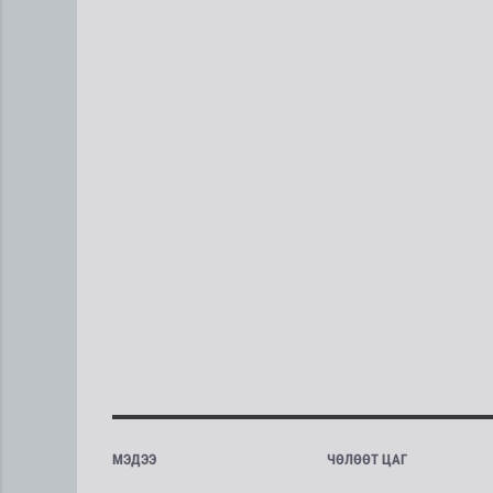
МЭДЭЭ
ЧӨЛӨӨТ ЦАГ