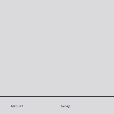
МҮОНРТ
БУСАД