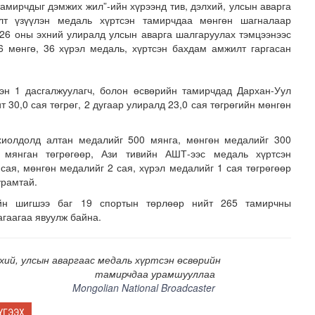
амирчдыг дэмжих жил”-ийн хүрээнд тив, дэлхий, улсын аварга
лт үзүүлэн медаль хүртсэн тамирчдаа мөнгөн шагналаар
26 оны эхний улиралд улсын аварга шалгаруулах тэмцээнээс
6 мөнгө, 36 хүрэл медаль, хүртсэн бахдам амжилт гаргасан
эн 1 дасгалжуулагч, болон өсвөрийн тамирчдад Дархан-Уул
 30,0 сая төгрөг, 2 дугаар улиралд 23,0 сая төгрөгийн мөнгөн
зруудын төлөөлөгчид COP17-ын байгууламжтай танилцлаа
хиолдолд алтан медалийг 500 мянга, мөнгөн медалийг 300
 мянган төгрөгөөр, Ази тивийн АШТ-ээс медаль хүртсэн
сая, мөнгөн медалийг 2 сая, хүрэл медалийг 1 сая төгрөгөөр
урамтай.
йн шигшээ баг 19 спортын төрлөөр нийт 265 тамирчны
агаагаа явуулж байна.
лхий, улсын аваргаас медаль хүртсэн өсвөрийн
тамирчдаа урамшууллаа
Mongolian National Broadcaster
ҮГЭЭХ