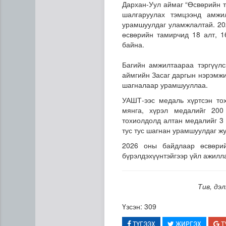
Дархан-Уул аймаг “Өсвөрийн т
шалгаруулах тэмцээнд амжи
урамшуулдаг уламжлалтай. 20
өсвөрийн тамирчид 18 алт, 1
байна.
Багийн амжилтаараа тэргүүлс
аймгийн Засаг даргын нэрэмжит
шагналаар урамшууллаа.
Дипломат төлөөлөгчийн га
УАШТ-ээс медаль хүртсэн то
мянга, хүрэл медалийг 200
тохиолдолд алтан медалийг 3 
тус тус шагнан урамшуулдаг ж
2026 оны байдлаар өсвөри
бүрэлдэхүүнтэйгээр үйл ажилл
Тив, дэ
Үзсэн: 309
ТҮГЭЭХ
ЖИРГЭХ
Т