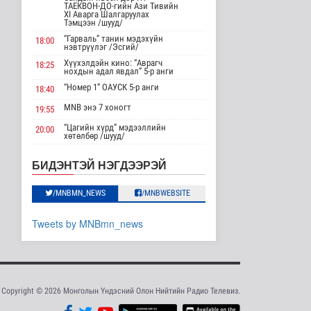
АНУ импортлогчдод
ТАЕКВОН-ДО-гийн Ази Тивийн
100 тэрбум
XI Аварга Шалгаруулах
Тэмцээн /шууд/
ам.долларын
тарифын..
“Гарваль” танин мэдэхүйн
18:00
нэвтрүүлэг /Эсгий/
Дэлхийд
16 цаг 56 минутын өмнө
Хүүхэлдэйн кино: “Аврагч
18:25
нохдын адал явдал” 5-р анги
Шейх Хасина
“Номер 1” ОАУСК 5-р анги
18:40
Бангладешт эргэн
MNB энэ 7 хоногт
ирэхээ зарлав
19:55
Дэлхийд
“Цагийн хүрд” мэдээллийн
20:00
16 цаг 3 минутын өмнө
хөтөлбөр /шууд/
MNB энэ 7 хоногт
20:40
Монгол Улсын эмэгтэй
БИДЭНТЭЙ НЭГДЭЭРЭЙ
шигшээ баг Азийн
Хөндөх сэдэв: Эмийн чанар
20:45
наадам-д о..
100% уралдаант, танин
/MNBMN_NEWS
/MNBWEBSITE
21:15
17 цагийн өмнө
Cпорт
мэдэхүйн нэвтрүүлэг S2 #9
“Эргүүлэг” ОАУСК 5-р анги”
22:15
Tweets by MNBmn_news
Энэ сарын 15-наас
Эргэх дөрвөн цаг /Баянхонгор
23:30
эхэлж тээврийн
аймгаас бэлтгэв/
хэрэгслийн улсы..
Нийгэм
17 цаг 8 минутын өмнө
Copyright © 2026 Монголын Үндэсний Олон Нийтийн Радио Телевиз.
Хэт халууны улмаас