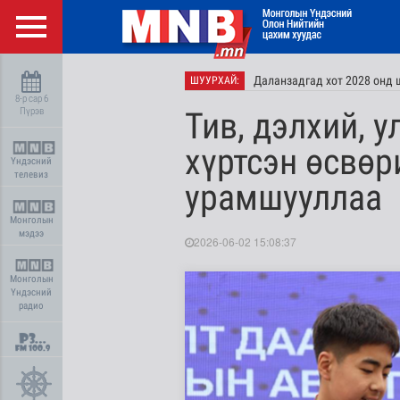
Даланзадгад хот 2028 онд 
ШУУРХАЙ:
8-р сар 6
Пүрэв
Тив, дэлхий, 
хүртсэн өсвөр
Үндэсний
телевиз
урамшууллаа
Монголын
мэдээ
2026-06-02 15:08:37
Монголын
Үндэсний
радио