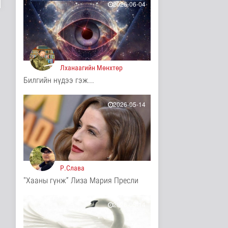
2026-06-04
13 цаг 22 минутын өмнө
ЦАГ АГААР:
Улаанбаатарт шөнөдөө
17 хэм дулаан
Байгаль орчин
13 цаг 27 минутын өмнө
Лханаагийн Мөнхтөр
Билгийн нүдээ гэж...
COP17-ын зочид,
төлөөлөгчдөд үйлчлэх
250 орчим ж..
2026-05-14
Нийгэм
15 цаг 48 минутын өмнө
Шатахууны нөөцийг
нэмэгдүүлэх,
доголдлыг арилгах..
Нийгэм
Р.Слава
15 цаг 52 минутын өмнө
"Хааны гүнж” Лиза Мария Пресли
Нийслэлийн иргэдийн
Төлөөлөгчдийн Хурлын
Ээлжит ..
2026-05-14
Нийгэм
15 цаг 58 минутын өмнө