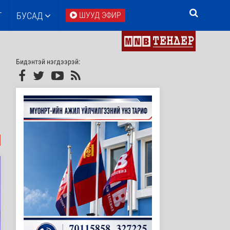
Т
БУСАД
ШУУД ЭФИР
Бидэнтэй нэгдээрэй: