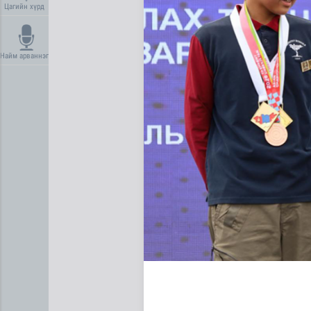
Цагийн хүрд
Найм арваннэг
Дундговь аймагт Нарны цах