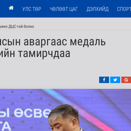
УЛС ТӨР
ЧӨЛӨӨТ ЦАГ
ДЭЛХИЙД
СПОР
шинэ ДЦС-тай болно
улсын аваргаас медаль
ийн тамирчдаа