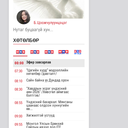
Үерийн аюулаас
сэрэмжтэй байхыг
анхааруулж байна
Б.Цоожчулуунцэцэг
Байгаль орчин
15 цаг 13 минутын өмнө
Нутаг буцаагүй хун...
Цагдаагийн
ХӨТӨЛБӨР
байгууллагын 102
тусгай дугаарт гэмт ..
Нийгэм
15 цаг 23 минутын өмнө
Эфир завсарлав
00:00
Үндэсний спортын
“Цагийн хүрд” мэдээллийн
07:30
зуны VIII наадам
хөтөлбөр /давталт/
амжилттай зохи..
Сайн байна уу Дундад орон
08:10
Cпорт
16 цаг 47 минутын өмнө
"Хавдрын эсрэг үндэсний
08:30
аян-2026" /Хөвсгөл аймгаас
бэлтгэв/
ОХУ-аас шатахууны
Үндэсний бахархал: Мянганы
08:55
импорт тасралтгүй
цаанаас олдсон хүннүгийн
хийгдэж байна
өв...
Нийгэм
Хөгжилтэй үсгүүд
09:00
16 цаг 55 минутын өмнө
Монгол Улсын Ерөнхий
09:55
Сайдын ивээл дор ITF