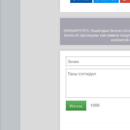
АНХААРУУЛГА: Уншигчдын бичсэн сэтгэгд
болон ёс суртахууны хэм хэмжээг хүндэт
холбоотой 
Н.Номтойбаяр: Аймгуудад ту
1000
Илгээх