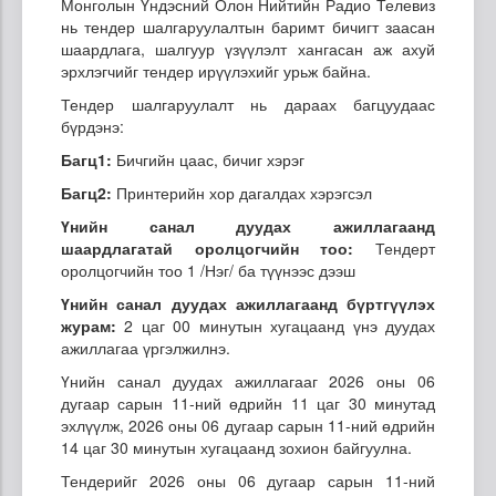
Монголын Үндэсний Олон Нийтийн Радио Телевиз
нь тендер шалгаруулалтын баримт бичигт заасан
шаардлага, шалгуур үзүүлэлт хангасан аж ахуй
эрхлэгчийг тендер ирүүлэхийг урьж байна.
Тендер шалгаруулалт нь дараах багцуудаас
бүрдэнэ:
Багц1:
Бичгийн цаас, бичиг хэрэг
Багц2:
Принтерийн хор дагалдах хэрэгсэл
Үнийн санал дуудах ажиллагаанд
шаардлагатай оролцогчийн тоо:
Тендерт
оролцогчийн тоо 1 /Нэг/ ба түүнээс дээш
Үнийн санал дуудах ажиллагаанд бүртгүүлэх
журам:
2 цаг 00 минутын хугацаанд үнэ дуудах
ажиллагаа үргэлжилнэ.
Үнийн санал дуудах ажиллагааг 2026 оны 06
дугаар сарын 11-ний өдрийн 11 цаг 30 минутад
эхлүүлж, 2026 оны 06 дугаар сарын 11-ний өдрийн
14 цаг 30 минутын хугацаанд зохион байгуулна.
Тендерийг 2026 оны 06 дугаар сарын 11-ний