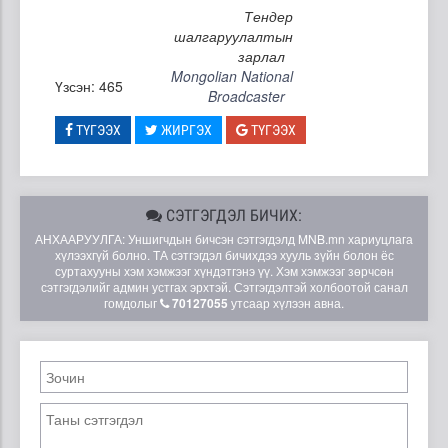
Тендер
шалгаруулалтын
зарлал
Mongolian National
Үзсэн: 465
Broadcaster
ТҮГЭЭХ
ЖИРГЭХ
ТҮГЭЭХ
СЭТГЭГДЭЛ БИЧИХ:
АНХААРУУЛГА: Уншигчдын бичсэн сэтгэгдэлд MNB.mn хариуцлага
хүлээхгүй болно. ТА сэтгэгдэл бичихдээ хууль зүйн болон ёс
суртахууны хэм хэмжээг хүндэтгэнэ үү. Хэм хэмжээг зөрчсөн
сэтгэгдэлийг админ устгах эрхтэй. Сэтгэгдэлтэй холбоотой санал
гомдолыг
70127055
утсаар хүлээн авна.