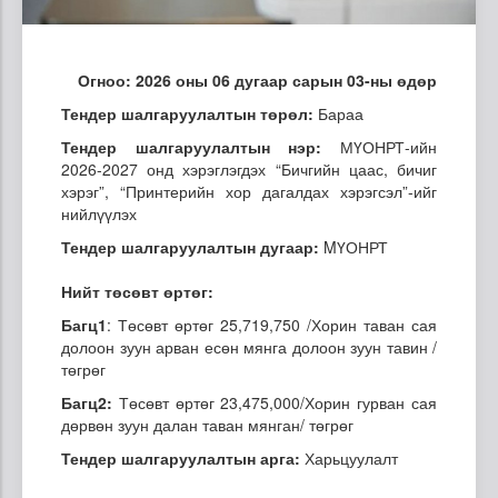
Огноо: 2026 оны 06 дугаар сарын 03-ны өдөр
Тендер шалгаруулалтын төрөл:
Бараа
Тендер шалгаруулалтын нэр:
МҮОНРТ-ийн
2026-2027 онд хэрэглэгдэх “Бичгийн цаас, бичиг
хэрэг”, “Принтерийн хор дагалдах хэрэгсэл”-ийг
нийлүүлэх
Тендер шалгаруулалтын дугаар:
MҮОНРТ
Нийт төсөвт өртөг:
Багц1
: Төсөвт өртөг 25,719,750 /Хорин таван сая
долоон зуун арван есөн мянга долоон зуун тавин /
төгрөг
Багц2:
Төсөвт өртөг 23,475,000/Хорин гурван сая
дөрвөн зуун далан таван мянган/ төгрөг
Тендер шалгаруулалтын арга:
Харьцуулалт