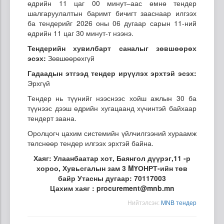
өдрийн 11 цаг 00 минут–аас өмнө тендер
шалгаруулалтын баримт бичигт зааснаар илгээх
ба тендерийг 2026 оны 06 дугаар сарын 11-ний
өдрийн 11 цаг 30 минут-т нээнэ.
Тендерийн хувилбарт саналыг зөвшөөрөх
эсэх:
Зөвшөөрөхгүй
Гадаадын этгээд тендер ирүүлэх эрхтэй эсэх:
Эрхгүй
Тендер нь түүнийг нээснээс хойш ажлын 30 ба
түүнээс дээш өдрийн хугацаанд хүчинтэй байхаар
тендерт заана.
Оролцогч цахим системийн үйлчилгээний хураамж
төлснөөр тендер илгээх эрхтэй байна.
Хаяг: Улаанбаатар хот, Баянгол дүүрэг,11 -р
хороо, Хувьсгалын зам 3 MҮОНРТ-ийн төв
байр Утасны дугаар: 70117003
Цахим хаяг : procurement@mnb.mn
Нийтэлсэн:
MNB тендер