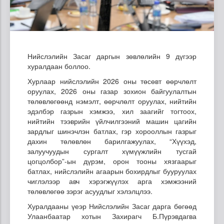
Нийслэлийн Засаг даргын зөвлөлийн 9 дүгээр
хуралдаан боллоо.
Хурлаар нийслэлийн 2026 оны төсөвт өөрчлөлт
оруулах, 2026 оны газар зохион байгуулалтын
төлөвлөгөөнд нэмэлт, өөрчлөлт оруулах, нийтийн
эдэлбэр газрын хэмжээ, хил заагийг тогтоох,
нийтийн тээврийн үйлчилгээний машин цагийн
зардлыг шинэчлэн батлах, гэр хорооллын газрыг
дахин төлөвлөн барилгажуулах, “Хүүхэд,
залуучуудын сургалт хүмүүжлийн тусгай
цогцолбор”-ын дүрэм, орон тооны хязгаарыг
батлах, нийслэлийн агаарын бохирдлыг бууруулах
чиглэлээр авч хэрэгжүүлэх арга хэмжээний
төлөвлөгөө зэрэг асуудлыг хэлэлцлээ.
Хуралдааны үеэр Нийслэлийн Засаг дарга бөгөөд
Улаанбаатар хотын Захирагч Б.Пүрэвдагва