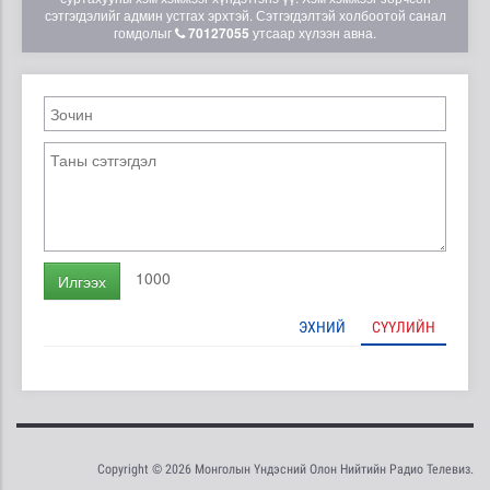
сэтгэгдэлийг админ устгах эрхтэй. Сэтгэгдэлтэй холбоотой санал
гомдолыг
70127055
утсаар хүлээн авна.
1000
Илгээх
ЭХНИЙ
СҮҮЛИЙН
Copyright © 2026 Монголын Үндэсний Олон Нийтийн Радио Телевиз.