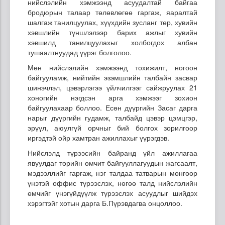
нийслэлийн хэмжээнд асуудалтай байгаа
бродюрын талаар төлөвлөгөө гаргаж, яаралтай
шалгаж танилцуулах, хүүхдийн зусланг төр, хувийн
хэвшлийн түншлэлээр барих ажлыг хувийн
хэвшилд танилцуулахыг холбогдох албан
тушаалтнуудад үүрэг болголоо.
Мөн нийслэлийн хэмжээнд тохижилт, ногоон
байгууламж, нийтийн эзэмшлийн талбайн засвар
шинэчлэл, цэвэрлэгээ үйлчилгээг сайжруулах 21
хоногийн нэгдсэн арга хэмжээг зохион
байгуулахаар боллоо. Есөн дүүргийн Засаг дарга
нарыг дүүргийн гудамж, талбайд цэвэр цэмцгэр,
эрүүл, аюулгүй орчныг бий болгох зорилгоор
иргэдтэй ойр хамтран ажиллахыг үүрэгдэв.
Нийслэлд түрээсийн байранд үйл ажиллагаа
явуулдаг төрийн өмчит байгууллагуудын жагсаалт,
мэдээллийг гаргаж, нэг талдаа татварын мөнгөөр
үнэтэй оффис түрээслэх, нөгөө талд нийслэлийн
өмчийг үнэгүйдүүлж түрээслэх асуудлыг шийдэх
хэрэгтэйг хотын дарга Б.Пүрэвдагва онцоллоо.