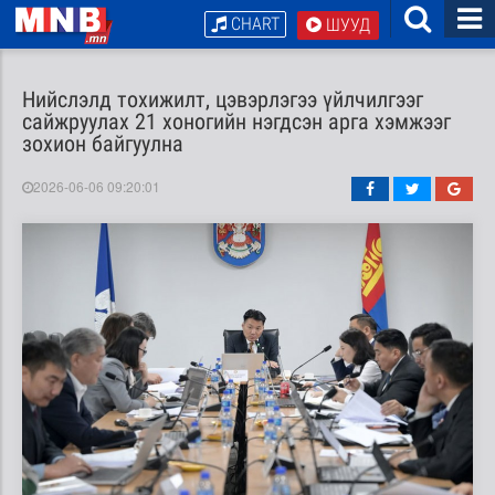
CHART
ШУУД
Нийслэлд тохижилт, цэвэрлэгээ үйлчилгээг
сайжруулах 21 хоногийн нэгдсэн арга хэмжээг
зохион байгуулна
2026-06-06 09:20:01