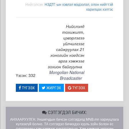
Нийтэлсэн:
НЗДТГ-ын хэвлэл мэдээлэл, олон нийттэй
харилцах хэлтэс
Нийслэлд
тохижилт,
цэвэрлэгээ
үйлчилгээг
сайжруулах 21
хоногийн нэгдсэн
арга хэмжээг
зохион байгуулна
Mongolian National
Үзсэн: 332
Broadcaster
ТҮГЭЭХ
ЖИРГЭХ
ТҮГЭЭХ
СЭТГЭГДЭЛ БИЧИХ:
АНХААРУУЛГА: Уншигчдын бичсэн сэтгэгдэлд MNB.mn хариуцлага
хүлээхгүй болно. ТА сэтгэгдэл бичихдээ хууль зүйн болон ёс
суртахууны хэм хэмжээг хүндэтгэнэ үү. Хэм хэмжээг зөрчсөн