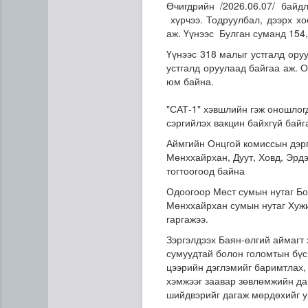
Өчигдрийн /2026.06.07/ бай
хүрчээ. Тодруулбал, дээрх х
аж. Үүнээс Булган суманд 154
Үүнээс 318 малыг устгалд ору
устгалд оруулаад байгаа аж. 
юм байна.
"САТ-1" хэвшлийн гэж оношлог
сэргийлэх вакцин байхгүй байга
Дипломат төлөөлөгчийн га
Аймгийн Онцгой комиссын дэр
Мөнххайрхан, Дуут, Ховд, Эрд
тогтоогоод байна
Одоогоор Мөст сумын нутаг Бо
Мөнххайрхан сумын нутаг Хуж
гаргажээ.
Зэргэлдээх Баян-өлгий аймагт
сумуудтай болон голомтын бүс 
цээрийн дэглэмийг баримтлах,
хэмжээг заавар зөвлөмжийн да
шийдвэрийг дагаж мөрдөхийг 