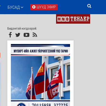
Т
БУСАД
ШУУД ЭФИР
Бидэнтэй нэгдээрэй: