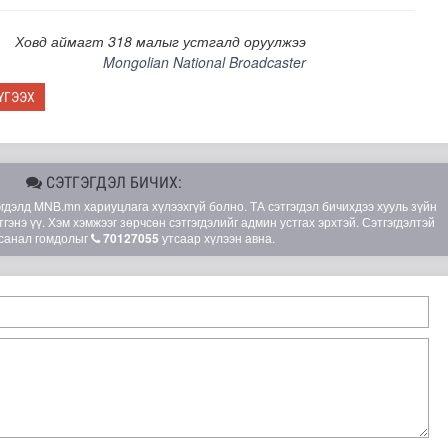
Ховд аймагт 318 малыг устгалд оруулжээ
Mongolian National Broadcaster
ҮГЭЭХ
СЭТГЭГДЭЛ БИЧИХ:
элд MNB.mn хариуцлага хүлээхгүй болно. ТА сэтгэгдэл бичихдээ хууль зүйн
гэнэ үү. Хэм хэмжээг зөрчсөн сэтгэгдэлийг админ устгах эрхтэй. Сэтгэгдэлтэй
санал гомдолыг
70127055
утсаар хүлээн авна.
лгамдаж буй асуудлуудыг 7 хоног бүр Засгийн газрын х..