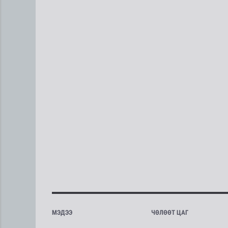
МЭДЭЭ
ЧӨЛӨӨТ ЦАГ