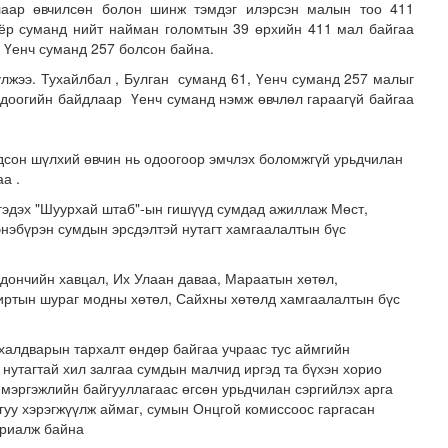
длаар өвчилсөн болон шинж тэмдэг илэрсэн малын тоо 411
оёр суманд нийт найман голомтын 39 өрхийн 411 мал байгаа
, Үенч суманд 257 болсон байна.
улжээ. Тухайлбал , Булган суманд 61, Үенч суманд 257 малыг
Одоогийн байдлаар Үенч суманд нэмж өвчлөл гараагүй байгаа
дсон шүлхий өвчин нь одоогоор эмчлэх боломжгүй урьдчилан
а .
зруудын төлөөлөгчид COP17-ын байгууламжтай танилцлаа
гэдэх "Шуурхай штаб"-ын гишүүд сумдад ажиллаж Мөст,
энэбүрэн сумдын эрсдэлтэй нутагт хамгаалалтын бүс
дончийн хавцал, Их Улаан даваа, Мараатын хөтөл,
иртын шураг модны хөтөл, Сайхны хөтөлд хамгаалалтын бүс
 халдварын тархалт өндөр байгаа учраас тус аймгийн
нутагтай хил залгаа сумдын малчид иргэд та бүхэн хорио
 мэргэжлийн байгууллагаас өгсөн урьдчилан сэргийлэх арга
гуу хэрэгжүүлж аймаг, сумын Онцгой комиссоос гаргасан
уриалж байна