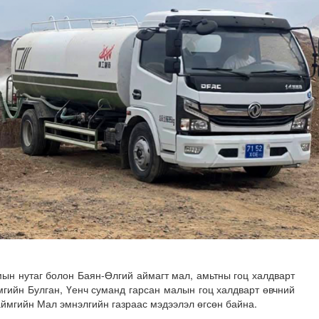
илгаан станц барих ажил үргэлжилж байна
мын нутаг болон Баян-Өлгий аймагт мал, амьтны гоц халдварт
мгийн Булган, Үенч суманд гарсан малын гоц халдварт өвчний
ймгийн Мал эмнэлгийн газраас мэдээлэл өгсөн байна.