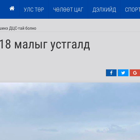
УЛС ТӨР
ЧӨЛӨӨТ ЦАГ
ДЭЛХИЙД
СПОР
шинэ ДЦС-тай болно
18 малыг устгалд