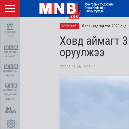
Даланзадгад хот 2028 онд 
ШУУРХАЙ:
8-р сар 6
Пүрэв
Ховд аймагт 3
оруулжээ
Үндэсний
телевиз
2026-06-08 10:25:49
Монголын
мэдээ
Монголын
Үндэсний
радио