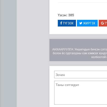
Үзсэн: 385
ТҮГЭЭХ
ЖИРГЭХ
Т
АНХААРУУЛГА: Уншигчдын бичсэн сэтгэгд
болон ёс суртахууны хэм хэмжээг хүндэт
холбоотой 
Н.Номтойбаяр: Аймгуудад ту