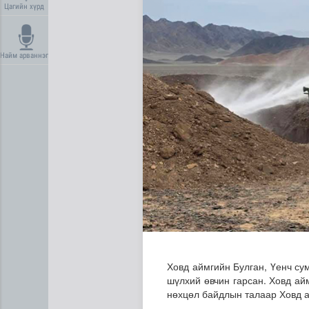
Цагийн хүрд
Найм арваннэг
Дундговь аймагт Нарны цах
Ховд аймгийн Булган, Үенч су
шүлхий өвчин гарсан. Ховд ай
нөхцөл байдлын талаар Ховд а