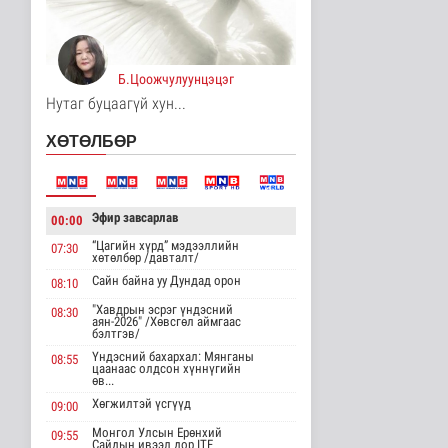
Үерийн аюулаас
сэрэмжтэй байхыг
анхааруулж байна
Б.Цоожчулуунцэцэг
Байгаль орчин
15 цаг 18 минутын өмнө
Нутаг буцаагүй хун...
Цагдаагийн
ХӨТӨЛБӨР
байгууллагын 102
тусгай дугаарт гэмт ..
Нийгэм
15 цаг 28 минутын өмнө
Эфир завсарлав
00:00
Үндэсний спортын
“Цагийн хүрд” мэдээллийн
07:30
зуны VIII наадам
хөтөлбөр /давталт/
амжилттай зохи..
Сайн байна уу Дундад орон
08:10
Cпорт
16 цаг 52 минутын өмнө
"Хавдрын эсрэг үндэсний
08:30
аян-2026" /Хөвсгөл аймгаас
бэлтгэв/
ОХУ-аас шатахууны
Үндэсний бахархал: Мянганы
08:55
импорт тасралтгүй
цаанаас олдсон хүннүгийн
хийгдэж байна
өв...
Нийгэм
Хөгжилтэй үсгүүд
09:00
16 цаг 1 минутын өмнө
Монгол Улсын Ерөнхий
09:55
Сайдын ивээл дор ITF