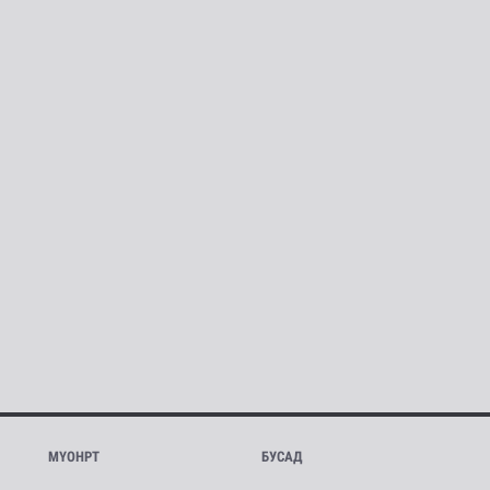
МҮОНРТ
БУСАД