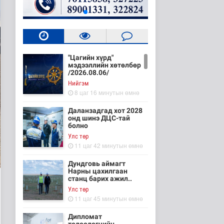
"Цагийн хүрд"
мэдээллийн хөтөлбөр
/2026.08.06/
Нийгэм
8 цаг 16 минутын өмнө
Даланзадгад хот 2028
онд шинэ ДЦС-тай
болно
Улс төр
11 цаг 42 минутын өмнө
Дундговь аймагт
Нарны цахилгаан
станц барих ажил..
Улс төр
11 цаг 45 минутын өмнө
Дипломат