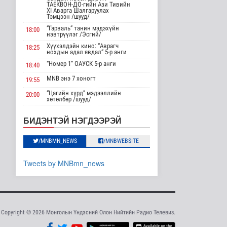
АНУ импортлогчдод
ТАЕКВОН-ДО-гийн Ази Тивийн
100 тэрбум
XI Аварга Шалгаруулах
Тэмцээн /шууд/
ам.долларын
тарифын..
“Гарваль” танин мэдэхүйн
18:00
нэвтрүүлэг /Эсгий/
Дэлхийд
16 цаг 1 минутын өмнө
Хүүхэлдэйн кино: “Аврагч
18:25
нохдын адал явдал” 5-р анги
Шейх Хасина
“Номер 1” ОАУСК 5-р анги
18:40
Бангладешт эргэн
MNB энэ 7 хоногт
ирэхээ зарлав
19:55
Дэлхийд
“Цагийн хүрд” мэдээллийн
20:00
16 цаг 8 минутын өмнө
хөтөлбөр /шууд/
MNB энэ 7 хоногт
20:40
Монгол Улсын эмэгтэй
БИДЭНТЭЙ НЭГДЭЭРЭЙ
шигшээ баг Азийн
Хөндөх сэдэв: Эмийн чанар
20:45
наадам-д о..
100% уралдаант, танин
/MNBMN_NEWS
/MNBWEBSITE
21:15
Cпорт
мэдэхүйн нэвтрүүлэг S2 #9
17 цаг 5 минутын өмнө
“Эргүүлэг” ОАУСК 5-р анги”
22:15
Tweets by MNBmn_news
Энэ сарын 15-наас
Эргэх дөрвөн цаг /Баянхонгор
23:30
эхэлж тээврийн
аймгаас бэлтгэв/
хэрэгслийн улсы..
Нийгэм
17 цаг 13 минутын өмнө
Copyright © 2026 Монголын Үндэсний Олон Нийтийн Радио Телевиз.
Хэт халууны улмаас