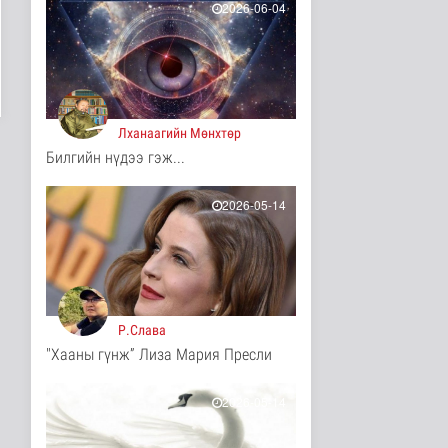
2026-06-04
13 цаг 27 минутын өмнө
ЦАГ АГААР:
Улаанбаатарт шөнөдөө
17 хэм дулаан
Байгаль орчин
14 цаг 32 минутын өмнө
Лханаагийн Мөнхтөр
Билгийн нүдээ гэж...
COP17-ын зочид,
төлөөлөгчдөд үйлчлэх
250 орчим ж..
2026-05-14
Нийгэм
15 цаг 53 минутын өмнө
Шатахууны нөөцийг
нэмэгдүүлэх,
доголдлыг арилгах..
Нийгэм
Р.Слава
15 цаг 57 минутын өмнө
"Хааны гүнж” Лиза Мария Пресли
Нийслэлийн иргэдийн
Төлөөлөгчдийн Хурлын
Ээлжит ..
2026-05-14
Нийгэм
15 цаг 3 минутын өмнө