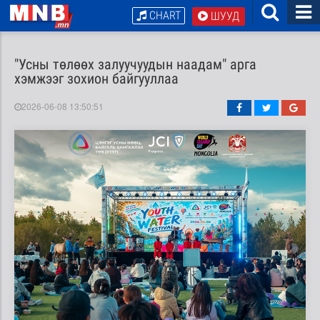
CHART
ШУУД
"Усны төлөөх залуучуудын наадам" арга
хэмжээг зохион байгууллаа
2026-06-08 13:50:51