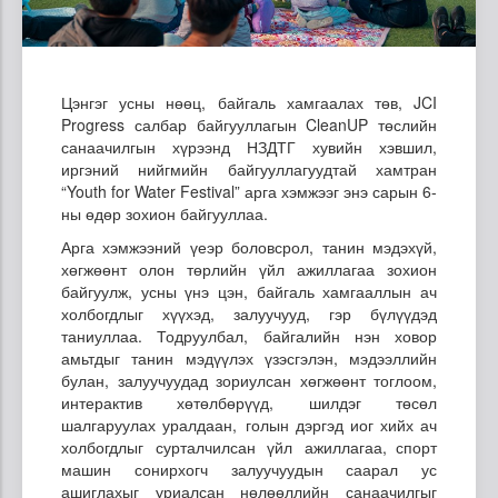
Цэнгэг усны нөөц, байгаль хамгаалах төв, JCI
Progress салбар байгууллагын CleanUP төслийн
санаачилгын хүрээнд НЗДТГ хувийн хэвшил,
иргэний нийгмийн байгууллагуудтай хамтран
“Youth for Water Festival” арга хэмжээг энэ сарын 6-
ны өдөр зохион байгууллаа.
Арга хэмжээний үеэр боловсрол, танин мэдэхүй,
хөгжөөнт олон төрлийн үйл ажиллагаа зохион
байгуулж, усны үнэ цэн, байгаль хамгааллын ач
холбогдлыг хүүхэд, залуучууд, гэр бүлүүдэд
таниуллаа. Тодруулбал, байгалийн нэн ховор
амьтдыг танин мэдүүлэх үзэсгэлэн, мэдээллийн
булан, залуучуудад зориулсан хөгжөөнт тоглоом,
интерактив хөтөлбөрүүд, шилдэг төсөл
шалгаруулах уралдаан, голын дэргэд иог хийх ач
холбогдлыг сурталчилсан үйл ажиллагаа, спорт
машин сонирхогч залуучуудын саарал ус
ашиглахыг уриалсан нөлөөллийн санаачилгыг