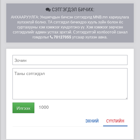
СЭТГЭГДЭЛ БИЧИХ:
АНХААРУУЛГА: Уншигчдын бичсэн сэтгэгдэлд MNB.mn хариуцлага
хүлээхгүй болно. ТА сэтгэгдэл бичихдээ хууль зүйн болон ёс
суртахууны хэм хэмжээг хүндэтгэнэ үү. Хэм хэмжээг зөрчсөн
сэтгэгдэлийг админ устгах эрхтэй. Сэтгэгдэлтэй холбоотой санал
гомдолыг
70127055
утсаар хүлээн авна.
1000
Илгээх
ЭХНИЙ
СҮҮЛИЙН