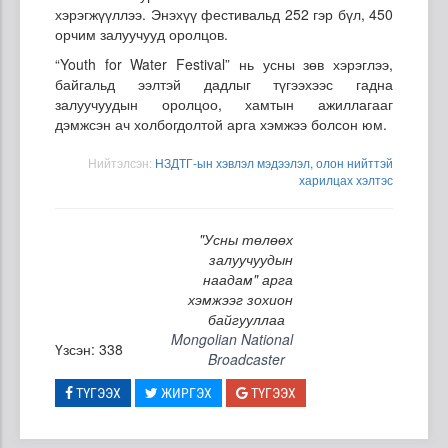
хэрэгжүүллээ. Энэхүү фестивальд 252 гэр бүл, 450
орчим залуучууд оролцов.
“Youth for Water Festival” нь усны зөв хэрэглээ,
байгальд ээлтэй дадлыг түгээхээс гадна
залуучуудын оролцоо, хамтын ажиллагааг
дэмжсэн ач холбогдолтой арга хэмжээ болсон юм.
Нийтэлсэн:
НЗДТГ-ын хэвлэл мэдээлэл, олон нийттэй
харилцах хэлтэс
"Усны төлөөх
залуучуудын
наадам" арга
хэмжээг зохион
байгууллаа
Mongolian National
Үзсэн: 338
Broadcaster
ТҮГЭЭХ
ЖИРГЭХ
ТҮГЭЭХ