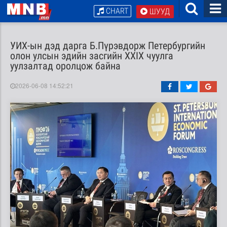
CHART
ШУУД
УИХ-ын дэд дарга Б.Пүрэвдорж Петербургийн
олон улсын эдийн засгийн XXIX чуулга
уулзалтад оролцож байна
2026-06-08 14:52:21