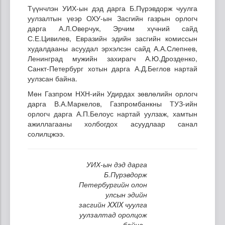
Түүнчлэн УИХ-ын дэд дарга Б.Пүрэвдорж чуулга
уулзалтын үеэр ОХУ-ын Засгийн газрын орлогч
дарга А.Л.Оверчук, Эрчим хүчний сайд
С.Е.Цивилев, Евразийн эдийн засгийн комиссын
худалдааны асуудал эрхэлсэн сайд А.А.Слепнев,
Ленинград мужийн захирагч А.Ю.Дрозденко,
Санкт-Петербург хотын дарга А.Д.Беглов нартай
уулзсан байна.
Мөн Газпром НХН-ийн Удирдах зөвлөлийн орлогч
дарга В.А.Маркелов, Газпромбанкны ТУЗ-ийн
орлогч дарга А.П.Белоус нартай уулзаж, хамтын
ажиллагааны холбогдох асуудлаар санал
солилцжээ.
УИХ-ын дэд дарга
Б.Пүрэвдорж
Петербургийн олон
улсын эдийн
засгийн XXIX чуулга
уулзалтад оролцож
байна