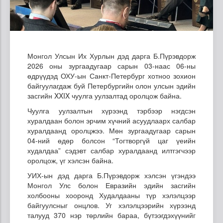
Монгол Улсын Их Хурлын дэд дарга Б.Пүрэвдорж
2026 оны зургаадугаар сарын 03-наас 06-ны
өдрүүдэд ОХУ-ын Санкт-Петербург хотноо зохион
байгуулагдаж буй Петербургийн олон улсын эдийн
засгийн XXIX чуулга уулзалтад оролцож байна.
Чуулга уулзалтын хүрээнд тэрбээр нэгдсэн
хуралдаан болон эрчим хүчний асуудлаарх салбар
хуралдаанд оролцжээ. Мөн зургаадугаар сарын
04-ний өдөр болсон “Тогтворгүй цаг үеийн
худалдаа” сэдэвт салбар хуралдаанд илтгэгчээр
оролцож, үг хэлсэн байна.
УИХ-ын дэд дарга Б.Пүрэвдорж хэлсэн үгэндээ
Монгол Улс болон Евразийн эдийн засгийн
холбооны хооронд Худалдааны түр хэлэлцээр
байгуулсныг онцлов. Уг хэлэлцээрийн хүрээнд
талууд 370 нэр төрлийн бараа, бүтээгдэхүүнийг