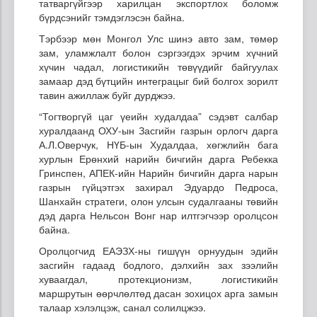
татваргүйгээр харилцан экспортлох боломж
бүрдсэнийг тэмдэглэсэн байна.
Тэрбээр мөн Монгол Улс шинэ авто зам, төмөр
зам, уламжлалт болон сэргээгдэх эрчим хүчний
хүчин чадал, логистикийн төвүүдийг байгуулах
замаар дэд бүтцийн интеграцыг бий болгох зорилт
тавин ажиллаж буйг дурджээ.
“Тогтворгүй цаг үеийн худалдаа” сэдэвт салбар
хуралдаанд ОХУ-ын Засгийн газрын орлогч дарга
А.Л.Оверчук, НҮБ-ын Худалдаа, хөгжлийн бага
хурлын Ерөнхий нарийн бичгийн дарга Ребекка
Гринспен, АПЕК-ийн Нарийн бичгийн дарга нарын
газрын гүйцэтгэх захирал Эдуардо Педроса,
Шанхайн стратеги, олон улсын судалгааны төвийн
дэд дарга Нельсон Вонг нар илтгэгчээр оролцсон
байна.
Оролцогчид ЕАЭЗХ-ны гишүүн орнуудын эдийн
засгийн гадаад бодлого, дэлхийн зах зээлийн
хуваагдал, протекционизм, логистикийн
маршрутын өөрчлөлтөд дасан зохицох арга замын
талаар хэлэлцэж, санал солилцжээ.