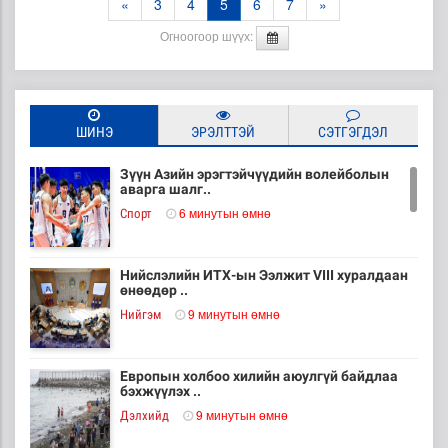
«
3
4
5
6
7
»
Огноогоор шүүх:
ШИНЭ
ЭРЭЛТТЭЙ
СЭТГЭГДЭЛ
Зүүн Азийн эрэгтэйчүүдийн волейболын
аварга шалг..
6 минутын өмнө
Cпорт
Нийслэлийн ИТХ-ын Ээлжит VIII хуралдаан
өнөөдөр ..
9 минутын өмнө
Нийгэм
Европын холбоо хилийн аюулгүй байдлаа
бэхжүүлэх ..
9 минутын өмнө
Дэлхийд