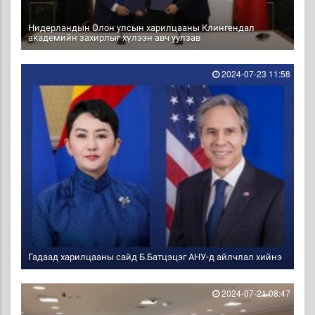
Нидерландын Олон улсын харилцааны Клингендал
академийн захирлыг хүлээн авч уулзав
2024-07-23 11:58
Гадаад харилцааны сайд Б.Батцэцэг АНУ-д айлчлал хийнэ
2024-07-21 08:47