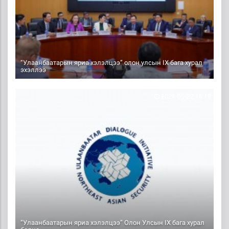
“Улаанбаатарын яриа хэлэлцээ” олон улсын IX бага хурал
эхэллээ
2024-05-22 16:19
“Улаанбаатарын яриа хэлэлцээ” Олон Улсын IX бага хурал