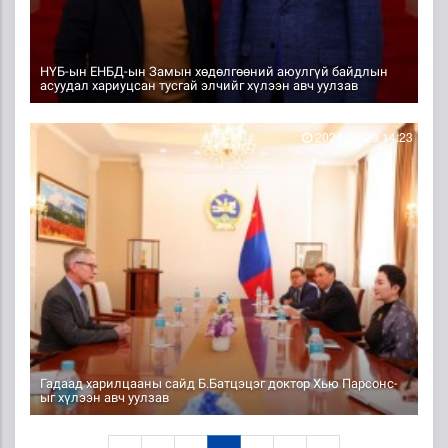
НҮБ-ын ЕНБД-ын Замын хөдөлгөөний аюулгүй байдлын
асуудал хариуцсан тусгай элчийг хүлээн авч уулзав
2024-03-29 14:23
Гадаад харилцааны сайд Б.Батцэцэг доктор Хью Парсонс-
ыг хүлээн авч уулзав