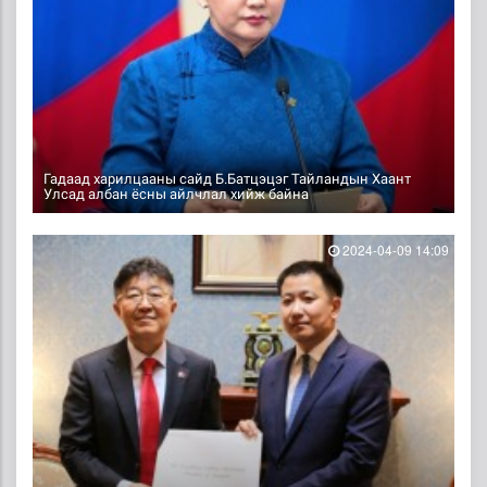
Гадаад харилцааны сайд Б.Батцэцэг Тайландын Хаант
Улсад албан ёсны айлчлал хийж байна
2024-04-09 14:09