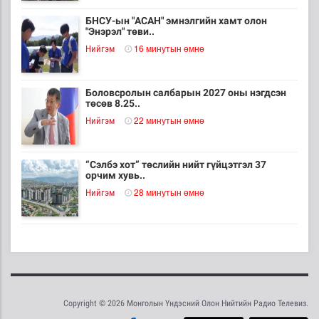
БНСУ-ын "АСАН" эмнэлгийн хамт олон
"Энэрэл" төви..
16 минутын өмнө
Нийгэм
Боловсролын салбарын 2027 оны нэгдсэн
төсөв 8.25..
22 минутын өмнө
Нийгэм
“Сэлбэ хот” төслийн нийт гүйцэтгэл 37
орчим хувь..
28 минутын өмнө
Нийгэм
Татварын өртэй шатахуун импортлогч аан-
үүдийн да..
49 минутын өмнө
Нийгэм
Copyright © 2026 Монголын Үндэсний Олон Нийтийн Радио Телевиз.
Өвөлжилтийн бэлтгэл ажлын хүрээнд