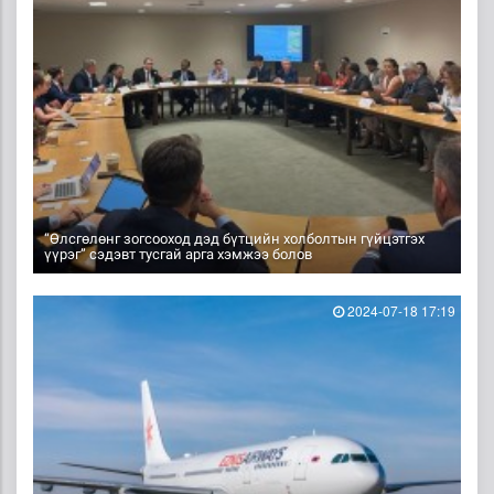
“Өлсгөлөнг зогсооход дэд бүтцийн холболтын гүйцэтгэх
үүрэг” сэдэвт тусгай арга хэмжээ болов
2024-07-18 17:19