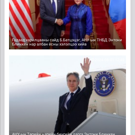
Гадаад харилцааны сайд Б.Батцэцэг, АНУ-ын ТНБД Энтони
Блинкен нар албан ёсны хэлэлцээ хийв
2024-08-01 12:49
АНУ-ын Төрийн нарийн бичгийн дарга Энтони Блинкен