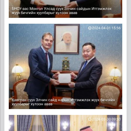
БНСУ-аас Монгол Улсад суух Элчин сайдын Итгэмжлэх
жуух бичгийн хуулбарыг хүлээн авав
2024-04-01 15:56
Хавсран суух Элчин сайд нарын Итгэмжлэх жуух бичгийн
хуулбарыг хүлээн авав
2024-03-30 09:50