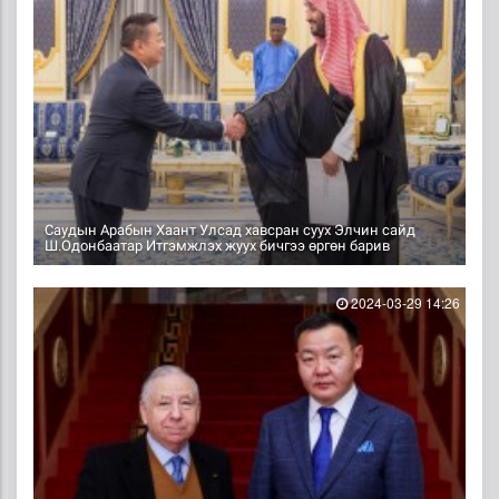
Саудын Арабын Хаант Улсад хавсран суух Элчин сайд
Ш.Одонбаатар Итгэмжлэх жуух бичгээ өргөн барив
2024-03-29 14:26