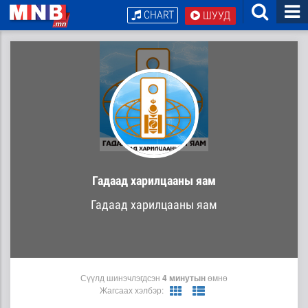
CHART
ШУУД
Гадаад харилцааны яам
Гадаад харилцааны яам
Сүүлд шинэчлэгдсэн
4 минутын
өмнө
Жагсаах хэлбэр: