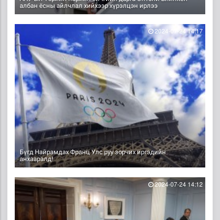
албан ёсны айлчлал хийхээр хүрэлцэн ирлээ
2024-07-24 14:17
Бүгд Найрамдах Франц Улс руу зорчих иргэдийн
анхааралд!
2024-07-24 14:12