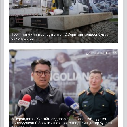
Төр, нийгмийн нэрт зүтгэлтэн С.Зоригийн хөшөөг буцаан
байрлууллаа
2026-08-01 15:12
Б.Пүрэвдагва: Хулгайн сэдлээр, зөвшөөрөлгүй нүүлгэн
шилжүүлсэн С.Зоригийн хөшөөг өнөөдрийн дотор буцаан
байрлуулна