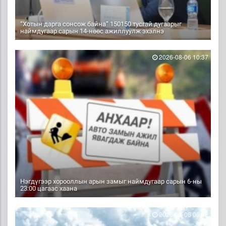
“Хотын дарга сонсож байна” 150150 тусгай дугаарыг
наймдугаар сарын 14-нөөс ажиллуулж эхэлнэ
2026-08-06 10:37
Нэгдүгээр хорооллын арын замыг наймдугаар сарын 6-ны
23:00 цагаас хаана
2026-08-06 09:42