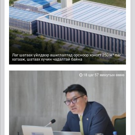
Лаг шатаах үйлдвэр ашиглалтад орсноор хоногт 250 м³ лаг
хатааж, шатаах хүчин чадалтай байна
18 цаг 57 минутын өмнө