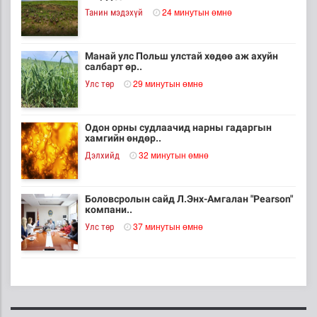
24 минутын өмнө
Танин мэдэхүй
Манай улс Польш улстай хөдөө аж ахуйн
салбарт өр..
29 минутын өмнө
Улс төр
Одон орны судлаачид нарны гадаргын
хамгийн өндөр..
32 минутын өмнө
Дэлхийд
Боловсролын сайд Л.Энх-Амгалан "Pearson"
компани..
37 минутын өмнө
Улс төр
Б.Сэмжидмаа: Зөвшөөрлийн шинжтэй 103
бүртгэлээс ..
55 минутын өмнө
Нийгэм