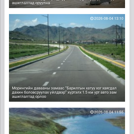
ашиглалтад оруулна
2026-08-04 13:10
Морингийн давааны замаас “Барилгын хатуу хог хаягдал
дахин боловсруулах үйлдвэр” хүртэлх 1.5 км урт авто зам
ашиглалтад орлоо
2026-08-04 11:55