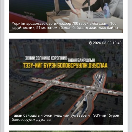
Үерийн эрсдэлээс сэргийлэхээр 700 гаруй алба хаагч, 160
гаруй техник, 51 мотопомп бэлэн байдалд ажиллаж байна
2026-08-03 10:49
Таван байршлын олон түвшний уулзварын ТЭЗҮ-ийг бүрэн
боловсруулж дууслаа