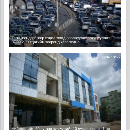
Тэгш, сондгойгоор хөдөлгөөнд оролцуулах зохицуулалт
07:00-21:00 цагийн хооронд хэрэгжинэ
2026-08-04 13:55
Нийслэлийн 30 дугаар сургуулийг 10 дугаар сарын 1-нд