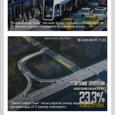
“Улаанбаатар трам” төслийг бүрэн хэрэгжүүлснээр цагт 10-
12 мянган зорчигч тээвэрлэх боломжтой болно
2026-08-05 11:23
“Шинэ тойрог зам” төсөл хэрэгжсэнээр хөдөлгөөний
дундаж хурд 23.3 хувиар нэмэгдэнэ