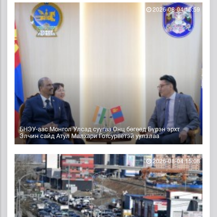
2026-08-04 16:59
БНЭУ-аас Монгол Улсад суугаа Онц бөгөөд Бүрэн эрхт
Элчин сайд Атул Малхари Готсурветэй уулзлаа
2026-08-04 15:08