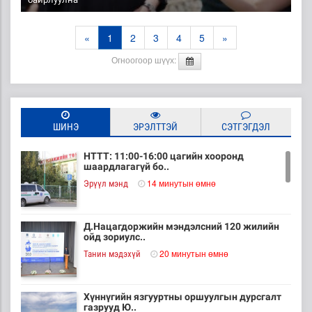
«
1
2
3
4
5
»
Огноогоор шүүх:
ШИНЭ
ЭРЭЛТТЭЙ
СЭТГЭГДЭЛ
НТТТ: 11:00-16:00 цагийн хооронд
шаардлагагүй бо..
14 минутын өмнө
Эрүүл мэнд
Д.Нацагдоржийн мэндэлсний 120 жилийн
ойд зориулс..
20 минутын өмнө
Танин мэдэхүй
Хүннүгийн язгууртны оршуулгын дурсгалт
газрууд Ю..