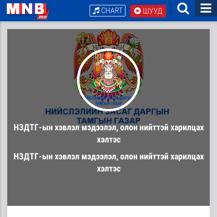
CHART
ШУУД
НЗДТГ-ын хэвлэл мэдээлэл, олон нийттэй харилцах
хэлтэс
НЗДТГ-ын хэвлэл мэдээлэл, олон нийттэй харилцах
хэлтэс