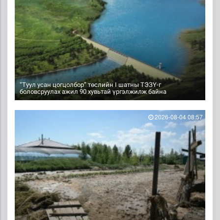
“Туул усан цогцолбор” төслийн I шатны ТЭЗҮ-г
боловсруулах ажил 90 хувьтай үргэлжилж байна
2026-08-04 08:57