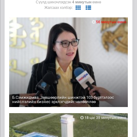
Сүүлд шинэчлэгдсэн
4 минутын
өмнө
Жагсаах хэлбэр:
56 минутын өмнө
Б.Сэмжидмаа: Зөвшөөрлийн шинжтэй 103 бүртгэлээс
нийслэлийн бизнес эрхлэгчдийг чөлөөллөө
18 цаг 39 минутын өмнө