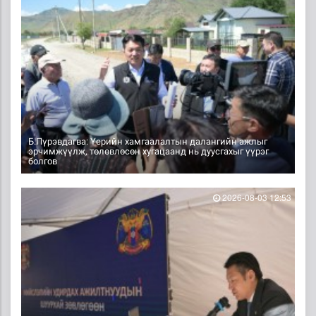
Б.Пүрэвдагва: Үерийн хамгаалалтын далангийн ажлыг
эрчимжүүлж, төлөвлөсөн хугацаанд нь дуусгахыг үүрэг
болгов
2026-08-03 12:53