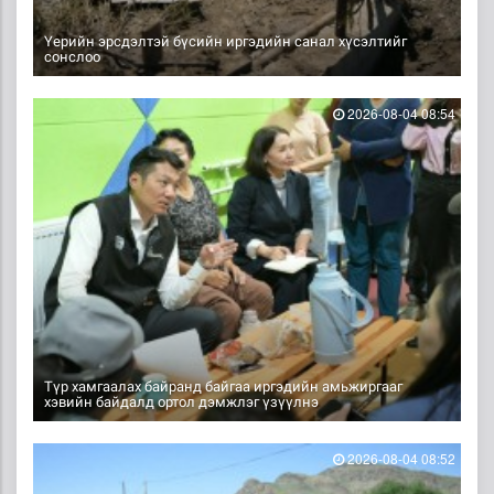
Үерийн эрсдэлтэй бүсийн иргэдийн санал хүсэлтийг
сонслоо
2026-08-04 08:54
Түр хамгаалах байранд байгаа иргэдийн амьжиргааг
хэвийн байдалд ортол дэмжлэг үзүүлнэ
2026-08-04 08:52