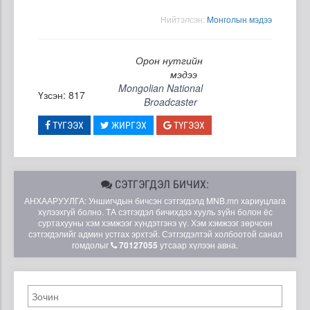
Нийтэлсэн:
Moнголын мэдээ
Орон нутгийн
мэдээ
Mongolian National
Үзсэн: 817
Broadcaster
ТҮГЭЭХ
ЖИРГЭХ
ТҮГЭЭХ
СЭТГЭГДЭЛ БИЧИХ:
АНХААРУУЛГА: Уншигчдын бичсэн сэтгэгдэлд MNB.mn хариуцлага
хүлээхгүй болно. ТА сэтгэгдэл бичихдээ хууль зүйн болон ёс
суртахууны хэм хэмжээг хүндэтгэнэ үү. Хэм хэмжээг зөрчсөн
сэтгэгдэлийг админ устгах эрхтэй. Сэтгэгдэлтэй холбоотой санал
гомдолыг
70127055
утсаар хүлээн авна.